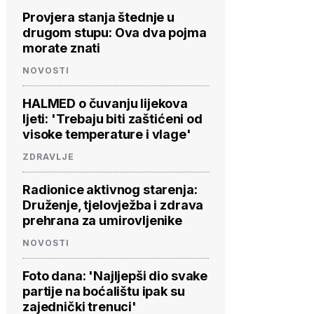
Provjera stanja štednje u
drugom stupu: Ova dva pojma
morate znati
NOVOSTI
HALMED o čuvanju lijekova
ljeti: 'Trebaju biti zaštićeni od
visoke temperature i vlage'
ZDRAVLJE
Radionice aktivnog starenja:
Druženje, tjelovježba i zdrava
prehrana za umirovljenike
NOVOSTI
Foto dana: 'Najljepši dio svake
partije na boćalištu ipak su
zajednički trenuci'