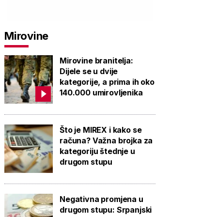
Mirovine
Mirovine branitelja:
Dijele se u dvije
kategorije, a prima ih oko
140.000 umirovljenika
Što je MIREX i kako se
računa? Važna brojka za
kategoriju štednje u
drugom stupu
Negativna promjena u
drugom stupu: Srpanjski