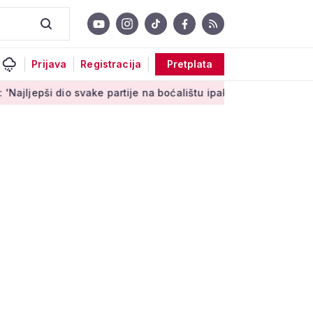
Prijava
Registracija
Pretplata
io svake partije na boćalištu ipak su zajednički trenuci'
Male