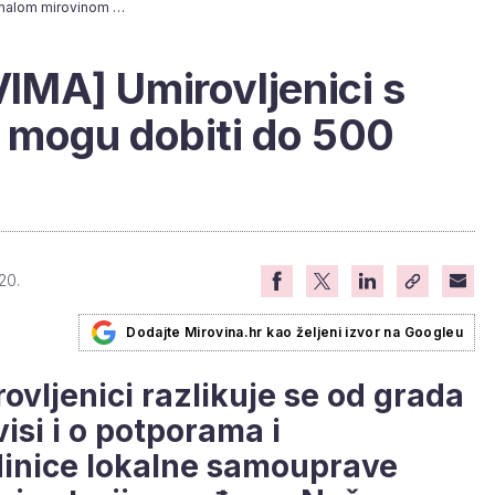
[ŽIVOT U GRADOVIMA] Umirovljenici s malom mirovinom mogu dobiti do 500 kuna mjesečno!
MA] Umirovljenici s
mogu dobiti do 500
20.
Dodajte Mirovina.hr kao željeni izvor na Googleu
ovljenici razlikuje se od grada
isi i o potporama i
dinice lokalne samouprave