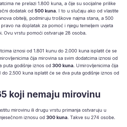
tcima ne prelazi 1.800 kuna, a čije su socijalne prilike
ečni dodatak od
500 kuna
. I to u slučaju ako od vlastite
lanova obitelji, podmiruju troškove najma stana, a 500
ju pravo na doplatak za pomoć i njegu temeljem uvjeta
i. Ovu vrstu pomoći ostvaruje 28 osoba.
tcima iznosi od 1.801 kunu do 2.000 kuna isplatit će se
mirovljenicima čija mirovina sa svim dodatcima iznosi od
a puta godišnje iznos od
300 kuna
. Umirovljenicima čija
 do 2.500 kuna isplatit će se dva puta godišnje iznos od
65 koji nemaju mirovinu
stitu mirovinu ili drugu vrstu primanja ostvaruju u
mjesečnom iznosu od
300 kuna
. Takve su 274 osobe.