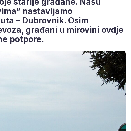
oje starije građane. Našu
vima” nastavljamo
puta – Dubrovnik. Osim
evoza, građani u mirovini ovdje
ne potpore.