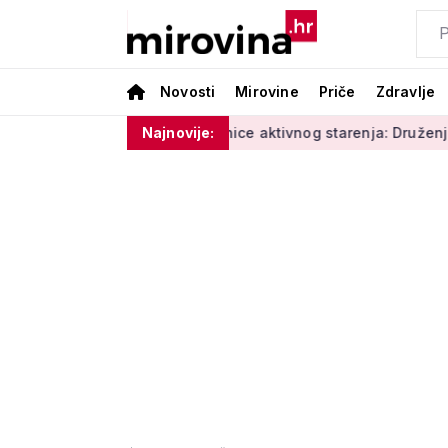
Novosti
Mirovine
Priče
Zdravlje
 i vlage'
Radionice aktivnog starenja: Druženje, tjelovježb
Najnovije: