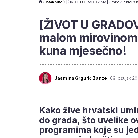
Istaknuto
[ŽIVOT U GRADOVI
malom mirovinom 
kuna mjesečno!
Jasmina Grgurić Zanze
09. ožujak 20
Kako žive hrvatski umir
do grada, što uvelike ov
programima koje su je