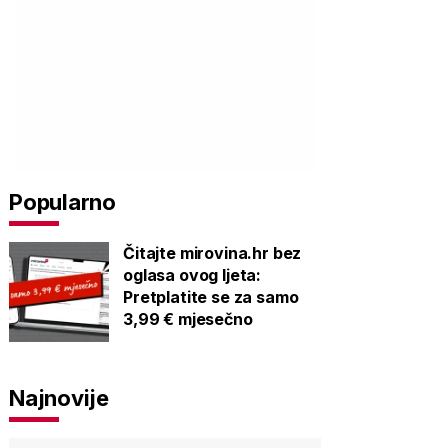
Popularno
Čitajte mirovina.hr bez
oglasa ovog ljeta:
Pretplatite se za samo
3,99 € mjesečno
Najnovije