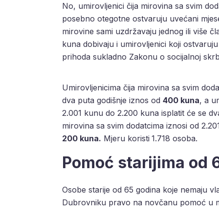
No, umirovljenici čija mirovina sa svim doda
posebno otegotne ostvaruju uvećani mjes
mirovine sami uzdržavaju jednog ili više č
kuna dobivaju i umirovljenici koji ostvaru
prihoda sukladno Zakonu o socijalnoj skrb
Umirovljenicima čija mirovina sa svim doda
dva puta godišnje iznos od
400 kuna
, a u
2.001 kunu do 2.200 kuna isplatit će se dv
mirovina sa svim dodatcima iznosi od 2.201
200 kuna.
Mjeru koristi
1.718 osoba.
Pomoć starijima od 
Osobe starije od 65 godina koje nemaju vla
Dubrovniku pravo na novčanu pomoć u 