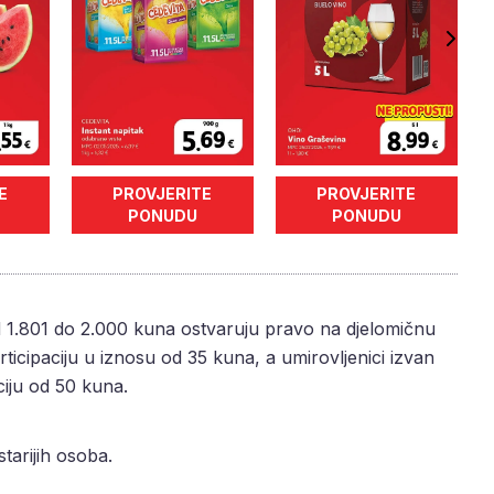
E
PROVJERITE
PROVJERITE
PONUDU
PONUDU
d 1.801 do 2.000 kuna ostvaruju pravo na djelomičnu
icipaciju u iznosu od 35 kuna, a umirovljenici izvan
ciju od 50 kuna.
tarijih osoba.