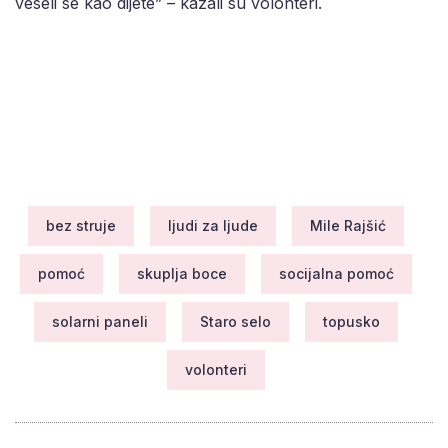
veseli se kao dijete” – kazali su volonteri.
bez struje
ljudi za ljude
Mile Rajšić
pomoć
skuplja boce
socijalna pomoć
solarni paneli
Staro selo
topusko
volonteri