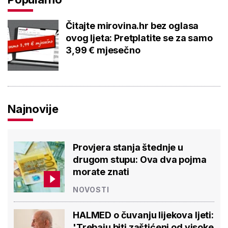
Čitajte mirovina.hr bez oglasa
ovog ljeta: Pretplatite se za samo
3,99 € mjesečno
Najnovije
Provjera stanja štednje u
drugom stupu: Ova dva pojma
morate znati
NOVOSTI
HALMED o čuvanju lijekova ljeti:
'Trebaju biti zaštićeni od visoke