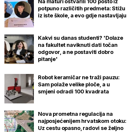
Na maturi ostvarili 100 posto iz
potpuno različitih predmeta: Stižu
iz iste škole, a evo gdje nastavljaju
Kakvi su danas studenti? 'Dolaze
na fakultet naviknuti dati točan
odgovor, a ne postaviti dobro
pitanje'
Robot keramičar ne traži pauzu:
Sam polaže velike ploče, a u
smjeni odradi 100 kvadrata
Nova prometna regulacija na
najposjećenijem hrvatskom otoku:
Uz cestu opasno, radovi se željno