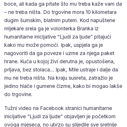
boce, ali kada ga pitate što mu treba kaže vam da
– ne treba ništa. Do trgovine mora 10 kilometara
dugim šumskim, blatnim putem. Kod napuštene
mljekare srela ga je volonterka Branka iz
humanitarne inicijative “Ljudi za ljude” pitajući
kako mu može pomoći. Ipak, uspjela ga je
nagovoriti da ga poveze i uzme za njega paket
hrane. Kuća u kojoj živi derutna je, opustošena,
prljava, bez stolaca… Ipak, Mile ustraje i dalje da
mu ne treba ništa. Na kraju susreta, zatražio je
jedino hlače i gumene čizme, kako bi mogao lakše
do trgovine.
Tužni video na Facebook stranici humanitarne
inicijative “Ljudi za ljude” objavljen je početkom
ovoga mjeseca, no ubrzo su slijedile sve sretnije