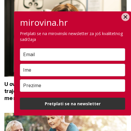
mirovina.hr
Pretplati se na mirovinski newsletter za još kvalitetnog
sadržaja
U ovoj optici rade najdetaljniji pregled vida,
traje sat vremena: Bila sam na njemu, evo što
me naučio
Pretplati se na newsletter