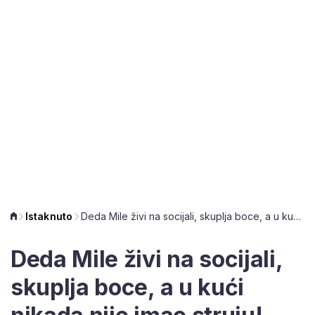
Istaknuto
Deda Mile živi na socijali, skuplja boce, a u kući nikada nije imao struju!
Deda Mile živi na socijali,
skuplja boce, a u kući