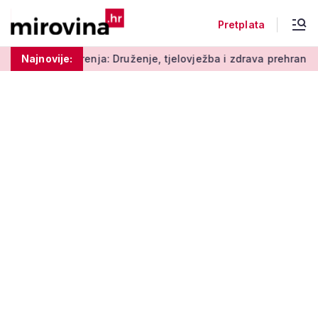
Pretplata
nja: Druženje, tjelovježba i zdrava prehrana za umirovljenike
Najnovije: