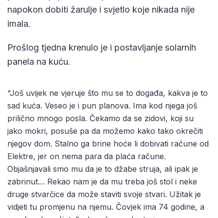
napokon dobiti žarulje i svjetlo koje nikada nije
imala.
Prošlog tjedna krenulo je i postavljanje solarnih
panela na kuću.
“Još uvijek ne vjeruje što mu se to događa, kakva je to
sad kuća. Veseo je i pun planova. Ima kod njega još
prilično mnogo posla. Čekamo da se zidovi, koji su
jako mokri, posuše pa da možemo kako tako okrečiti
njegov dom. Stalno ga brine hoće li dobivati račune od
Elektre, jer on nema para da plaća račune.
Objašnjavali smo mu da je to džabe struja, ali ipak je
zabrinut… Rekao nam je da mu treba još stol i neke
druge stvarčice da može staviti svoje stvari. Užitak je
vidjeti tu promjenu na njemu. Čovjek ima 74 godine, a