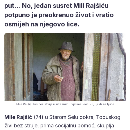
put… No, jedan susret Mili Rajšiću
potpuno je preokrenuo život i vratio
osmijeh na njegovo lice.
Mile Rajšić živi bez struje u užasnim uvjetima Foto: FB/Ljudi za ljude
Mile Rajšić
(74) u Starom Selu pokraj Topuskog
živi bez struje, prima socijalnu pomoć, skuplja