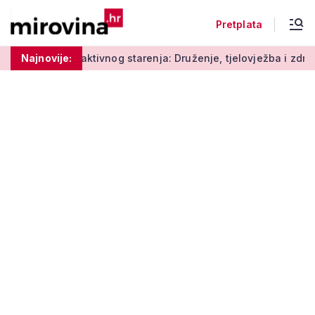
Pretplata
Radionice aktivnog starenja: Druženje, tjelovježba i zdrava pr
Najnovije: