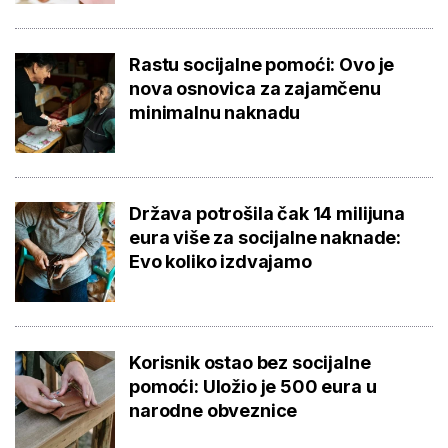
Rastu socijalne pomoći: Ovo je
nova osnovica za zajamčenu
minimalnu naknadu
Država potrošila čak 14 milijuna
eura više za socijalne naknade:
Evo koliko izdvajamo
Korisnik ostao bez socijalne
pomoći: Uložio je 500 eura u
narodne obveznice