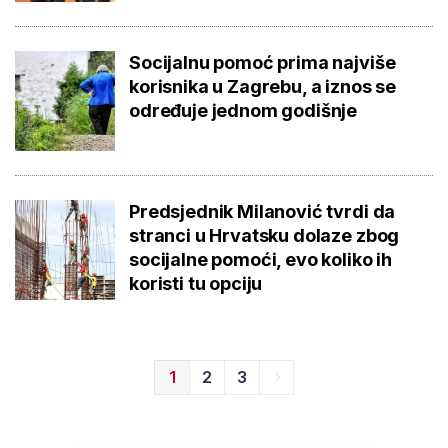
Socijalnu pomoć prima najviše
korisnika u Zagrebu, a iznos se
određuje jednom godišnje
Predsjednik Milanović tvrdi da
stranci u Hrvatsku dolaze zbog
socijalne pomoći, evo koliko ih
koristi tu opciju
1
2
3