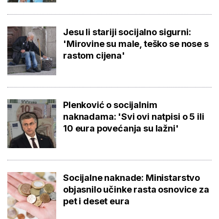
Jesu li stariji socijalno sigurni:
'Mirovine su male, teško se nose s
rastom cijena'
Plenković o socijalnim
naknadama: 'Svi ovi natpisi o 5 ili
10 eura povećanja su lažni'
Socijalne naknade: Ministarstvo
objasnilo učinke rasta osnovice za
pet i deset eura