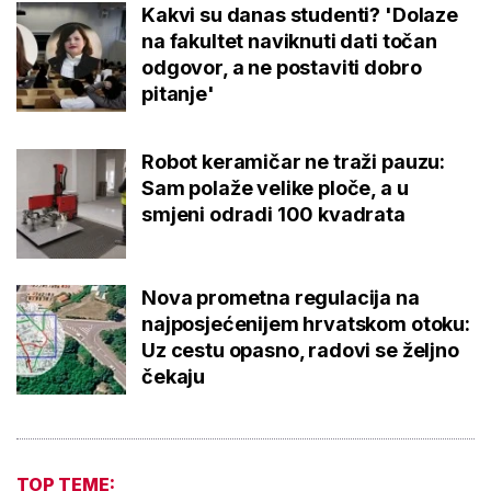
Kakvi su danas studenti? 'Dolaze
na fakultet naviknuti dati točan
odgovor, a ne postaviti dobro
pitanje'
Robot keramičar ne traži pauzu:
Sam polaže velike ploče, a u
smjeni odradi 100 kvadrata
Nova prometna regulacija na
najposjećenijem hrvatskom otoku:
Uz cestu opasno, radovi se željno
čekaju
TOP TEME: