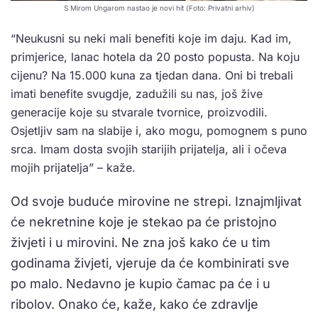
S Mirom Ungarom nastao je novi hit (Foto: Privatni arhiv)
“Neukusni su neki mali benefiti koje im daju. Kad im,
primjerice, lanac hotela da 20 posto popusta. Na koju
cijenu? Na 15.000 kuna za tjedan dana. Oni bi trebali
imati benefite svugdje, zadužili su nas, još žive
generacije koje su stvarale tvornice, proizvodili.
Osjetljiv sam na slabije i, ako mogu, pomognem s puno
srca. Imam dosta svojih starijih prijatelja, ali i očeva
mojih prijatelja” – kaže.
Od svoje buduće mirovine ne strepi. Iznajmljivat
će nekretnine koje je stekao pa će pristojno
živjeti i u mirovini. Ne zna još kako će u tim
godinama živjeti, vjeruje da će kombinirati sve
po malo. Nedavno je kupio čamac pa će i u
ribolov. Onako će, kaže, kako će zdravlje