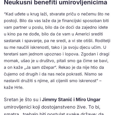
Neukusni benefiti umirovljenicima
“Kad uđete u krug laži, stvarate priču o nečemu što ne
postoji. Bilo da vas laže da je financijski sposoban biti
vam partner u poslu, bilo da će doći da zajedno idete
u kino pa ne dođe, bilo da će vam u Americi srediti
sastanak i spavanje, pa ne sredi, a vi ste otišli. Roditelji
su me naučili iskrenosti, tako i ja svoju djecu učim. U
teretani sam jednom upoznao i lopova. Zgodan i dragi
momak, ušao je u društvo, pitali smo ga čime se bavi,
a on kaže „Ja sam džepar“. Rekao je da nije htio da
čujemo od drugih i da nas neće pokrasti. Nismo se
nastavili družiti s njime, ali cijenili smo iskrenost” –
kaže Hrle.
Sretan je što su i
Jimmy Stanić i Miro Ungar
umirovljenici koji dostojanstveno žive. To bi,
smatra, trebalo biti postulat svake države; da