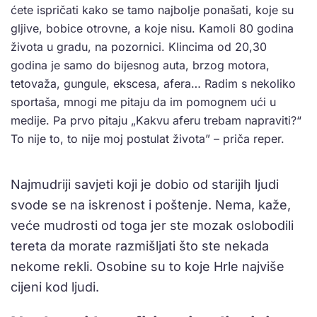
ćete ispričati kako se tamo najbolje ponašati, koje su
gljive, bobice otrovne, a koje nisu. Kamoli 80 godina
života u gradu, na pozornici. Klincima od 20,30
godina je samo do bijesnog auta, brzog motora,
tetovaža, gungule, ekscesa, afera… Radim s nekoliko
sportaša, mnogi me pitaju da im pomognem ući u
medije. Pa prvo pitaju „Kakvu aferu trebam napraviti?“
To nije to, to nije moj postulat života” – priča reper.
Najmudriji savjeti koji je dobio od starijih ljudi
svode se na iskrenost i poštenje. Nema, kaže,
veće mudrosti od toga jer ste mozak oslobodili
tereta da morate razmišljati što ste nekada
nekome rekli. Osobine su to koje Hrle najviše
cijeni kod ljudi.