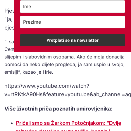
Pjesma je na kraju dobila službeni naziv ‘Zagreb
i ja, šmekera dva’. Hrle je sav osobni prihod od
pjesme donirao u humanitarne svrhe:
Pretplati se na newsletter
“I sav osobni prihod, autorski i izvođački sam donirao
Centru za odgoj i obrazovanje Vinko Bek, za pomoć
slijepim i slabovidnim osobama. Ako će moja donacija
pomoći da neko dijete progleda, ja sam uspio u svojoj
emisiji”, kazao je Hrle.
https://www.youtube.com/watch?
v=rtRKtkA90Hs&feature=youtu.be&ab_channel=aq
Više životnih priča poznatih umirovljenika:
Pričali smo sa Žarkom Potočnjakom: “Dvije