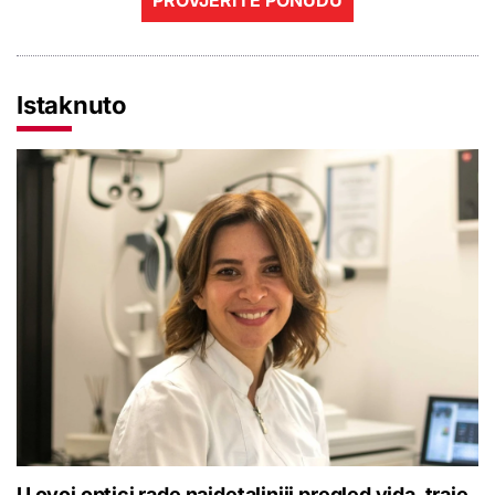
Istaknuto
U ovoj optici rade najdetaljniji pregled vida, traje