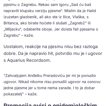
pjesmu o Zagrebu. Rekao sam Igoru „Sad ću baš
napraviti klupsku verziju pjesme“. Mislim da je Halid
izuzetan glazbenik, ali ako ste iz Ilice, Vlaške, s
Britanca, ako birate hoćete li slušati „Zagreb2“ ili
„Miljacku“, odaberite oboje. Jer doista fali pjesama o
Zagrebu” – kaže.
Uostalom, reakcije na pjesmu nisu bez razloga
dobre. Da je napravio hit, potvrdio mu je i ugovor
s Aquarius Recordsom.
“Zahvaljujem Anđelku Preradoviću jer mi je ponudio
ugovor. Nikad nikome nisu ponudili ugovor na osnovu
jedne pjesme jer u tome nema zarade. I to je dobar
pokazatelj” – kaže.
Promocija ovisi o epidemiološkim