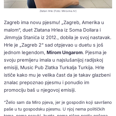
Zlatan Hrle (Foto: Mirovina.hr)
Zagreb ima novu pjesmu! „Zagreb, Amerika u
malom“, duet Zlatana Hrlea iz Soma Dollara i
Jimmyja Stanića iz 2012., dobila je svoj nastavak.
Hrle je „Zagreb 2“ sad otpjevao u duetu s još
jednom legendom,
Mirom Ungarom
. Pjesma je
svoju premijeru imala u najslušanijoj radijskoj
emisiji, Music Pub Zlatka Turkalja Turkija. Hrle
ističe kako mu je velika čast da je takav glazbeni
znalac prepoznao pjesmu i ponudio im
promociju baš u njegovoj emisiji.
“Želio sam da Miro pjeva, jer je gospodin koji savršeno
paše u tu gospodsku pjesmu. U njoj nema političkih
tema, nema psovki, bunta, nema ničeg protiv nečega.