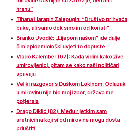
mirovine dovoljne su za režije, benzin i
hranu”
Tihana Harapin Zalepugin: “Društvo prihvaća
bake, ali samo dok smo im od koristi”
Branko Uvodić: „Lijepom našom“ ide dalje
čim epidemiološki uvjeti to dopuste
Vlado Kalember (67): Kada vidim kako žive
umirovljenici, pitam se kako naši političari
spavaju
Veliki razgovor s Duškom Lokinom: Odlazak
u mirovinu nije bio moj izbor, država me
potjerala
Drago Diklić (82): Među rijetkim sam
sretnicima koji si od mirovine mogu dosta
priuštiti