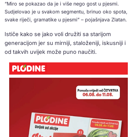
“Miro se pokazao da je i više nego gost u pjesmi.
Sudjelovao je u svakom segmentu, brinuo oko spota,
svake riječi, gramatike u pjesmi” – pojašnjava Zlatan.
Ističe kako se jako voli družiti sa starijom
generacijom jer su mirniji, staloženiji, iskusniji i
od takvih uvijek može puno naučiti.