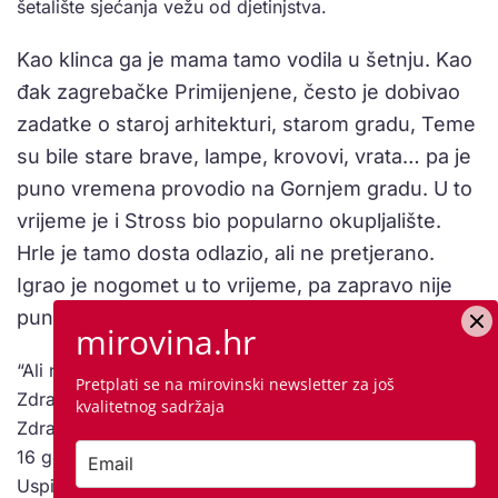
šetalište sjećanja vežu od djetinjstva.
Kao klinca ga je mama tamo vodila u šetnju. Kao
đak zagrebačke Primijenjene, često je dobivao
zadatke o staroj arhitekturi, starom gradu, Teme
su bile stare brave, lampe, krovovi, vrata… pa je
puno vremena provodio na Gornjem gradu. U to
vrijeme je i Stross bio popularno okupljalište.
Hrle je tamo dosta odlazio, ali ne pretjerano.
Igrao je nogomet u to vrijeme, pa zapravo nije
puno izlazio.
mirovina.hr
“Ali na Uspinjači sam se davnih godina sprijateljio sa
Pretplati se na mirovinski newsletter za još
Zdravkom Delavecom, koji tamo radi već 30 godina.
kvalitetnog sadržaja
Zdravko je u mom prvom bendu Venera, gdje sam sa
16 godina svirao bubnjeve, bio je pjevač i tekstopisac.
Uspinjača čini dobar dio mog života” – kaže Hrle.