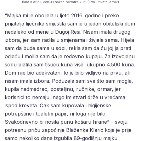
Bara Klarić u domu i nakon povratka kući (Foto: Privatni arhiv)
“Majka mi je oboljela u ljeto 2016. godine i preko
prijatelja liječnika smjestila sam je u jedan obiteljski dom
nedaleko od mene u Dugoj Resi. Nisam imala drugog
izbora, jer sam radila u smjenama i živjela sama. Htjela
sam da bude sama u sobi, rekla sam da ću joj ja prati
odjeću i molila sam da je redovno kupaju. Za izdvojenu
sobu platila sam tisuću kuna više, ukupno 4.500 kuna.
Dom nije bio adekvatan, to je bilo vidljivo na prvu, ali
nisam imala izbora. Poduzela sam sve što sam mogla,
kupila nadmadrac, posteljinu, ručnike, ormar, jer
korisnici to nemaju, nego im stvari drže u vrećama
ispod kreveta. Čak sam kupovala i higijenske
potrepštine i toaletni papir, ni toga nije bilo.
Svakodnevno bi nosila punu košaru hrane” – svoju
potresnu priču započinje Blaženka Klarić koja je prije
samo nekoliko dana izgubila 89-godišnju majku.