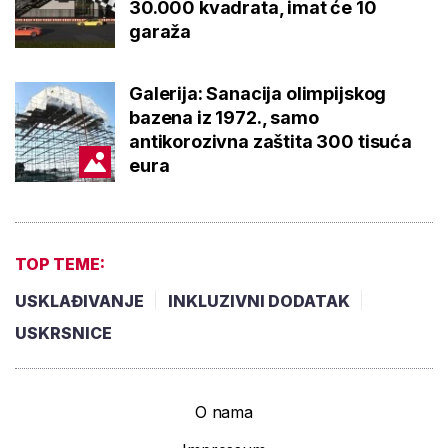
30.000 kvadrata, imat će 10
garaža
Galerija: Sanacija olimpijskog
bazena iz 1972., samo
antikorozivna zaštita 300 tisuća
eura
TOP TEME:
USKLAĐIVANJE
INKLUZIVNI DODATAK
USKRSNICE
O nama