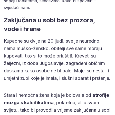
šopaju tabletama, sedativima, kako bi spavali” –
svjedoči nam.
Zaključana u sobi bez prozora,
vode i hrane
Kupaone su dvije na 20 ljudi, sve je neuredno,
nema muško-žensko, obitelji sve same moraju
kupovati, tko si to može priuštiti. Kreveti su
željezni, iz doba Jugoslavije, zagrađeni običnim
daskama kako osobe ne bi pale. Majci su nestali i
umjetni zubi koje je imala, i slušni aparat i prstenje.
Stara i nemoćna žena koja je bolovala od
atrofije
mozga s kalcifikatima
, pokretna, ali u svom
svijetu, tako bi provodila vrijeme zaključana u sobi