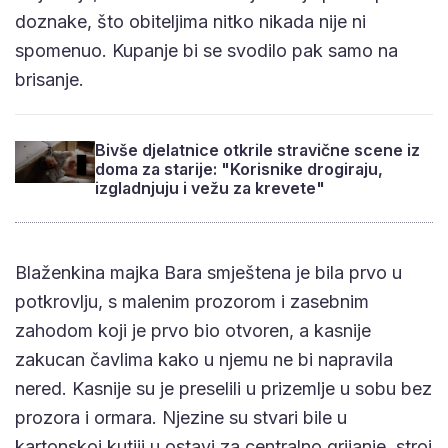
doznake, što obiteljima nitko nikada nije ni
spomenuo. Kupanje bi se svodilo pak samo na
brisanje.
Bivše djelatnice otkrile stravične scene iz
doma za starije: "Korisnike drogiraju,
izgladnjuju i vežu za krevete"
Blaženkina majka Bara smještena je bila prvo u
potkrovlju, s malenim prozorom i zasebnim
zahodom koji je prvo bio otvoren, a kasnije
zakucan čavlima kako u njemu ne bi napravila
nered. Kasnije su je preselili u prizemlje u sobu bez
prozora i ormara. Njezine su stvari bile u
kartonskoj kutiji u ostavi za centralno grijanje, stroj