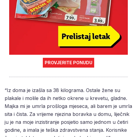
PROVJERITE PONUDU
“Iz doma je izašla sa 38 kilograma. Ostale žene su
plakale i molile da ih netko okrene u krevetu, gladne.
Majka mi je umrla prošloga mjeseca, ali barem je umrla
sita i čista. Za vrijeme njezina boravka u domu, liječnik
ju je na moje inzistiranje posjetio samo jednom u četiri
godine, a imala je teška zdravstvena stanja. Korisnike