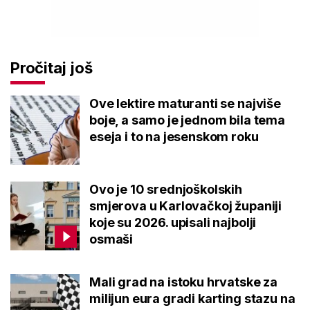
Pročitaj još
Ove lektire maturanti se najviše
boje, a samo je jednom bila tema
eseja i to na jesenskom roku
Ovo je 10 srednjoškolskih
smjerova u Karlovačkoj županiji
koje su 2026. upisali najbolji
osmaši
Mali grad na istoku hrvatske za
milijun eura gradi karting stazu na