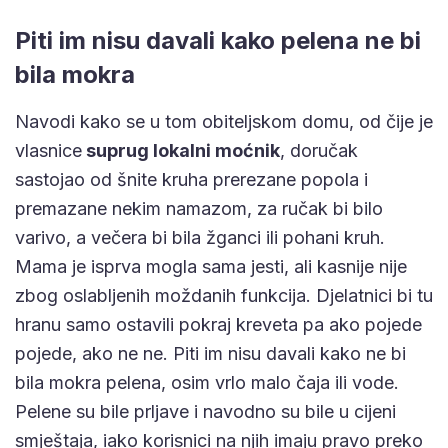
Piti im nisu davali kako pelena ne bi
bila mokra
Navodi kako se u tom obiteljskom domu, od čije je
vlasnice
suprug lokalni moćnik
, doručak
sastojao od šnite kruha prerezane popola i
premazane nekim namazom, za ručak bi bilo
varivo, a večera bi bila žganci ili pohani kruh.
Mama je isprva mogla sama jesti, ali kasnije nije
zbog oslabljenih moždanih funkcija. Djelatnici bi tu
hranu samo ostavili pokraj kreveta pa ako pojede
pojede, ako ne ne. Piti im nisu davali kako ne bi
bila mokra pelena, osim vrlo malo čaja ili vode.
Pelene su bile prljave i navodno su bile u cijeni
smještaja, iako korisnici na njih imaju pravo preko