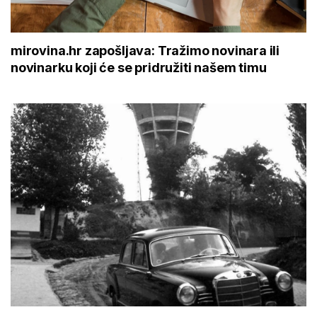
mirovina.hr zapošljava: Tražimo novinara ili
novinarku koji će se pridružiti našem timu