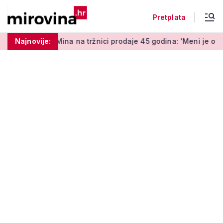
Pretplata
a na tržnici prodaje 45 godina: 'Meni je ovo zabava i terapija'
Najnovije: