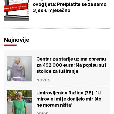
ovog ljeta: Pretplatite se za samo
3,99 € mjesečno
Najnovije
Centar za starije uzima opremu
za 492.000 eura: Na popisu su i
stolice za tuširanje
NOVOSTI
Umirovljenica Ružica (78): 'U
mirovini mi je donijelo mir što
ne moram ništa'
PRIČE