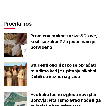
Pročitaj još
Promjena prakse za sve SC-ove,
kršili su zakon? Za jedan nam je
potvrđeno
Studenti otkrili kako se obraćati
mladima kad je u pitanju alkohol:
Dobili su važnu nagradu
Evo kako točno izgleda novi plan
Borovja: Pitali smo Grad hoće li ga
mijenjati zbog prigovora