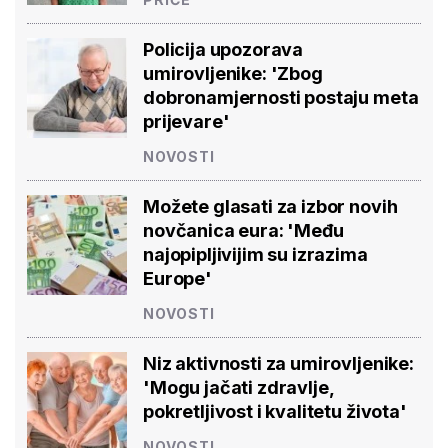
Policija upozorava
umirovljenike: 'Zbog
dobronamjernosti postaju meta
prijevare'
NOVOSTI
Možete glasati za izbor novih
novčanica eura: 'Među
najopipljivijim su izrazima
Europe'
NOVOSTI
Niz aktivnosti za umirovljenike:
'Mogu jačati zdravlje,
pokretljivost i kvalitetu života'
NOVOSTI