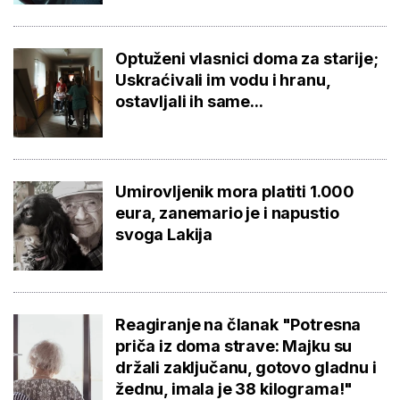
Optuženi vlasnici doma za starije;
Uskraćivali im vodu i hranu,
ostavljali ih same...
Umirovljenik mora platiti 1.000
eura, zanemario je i napustio
svoga Lakija
Reagiranje na članak "Potresna
priča iz doma strave: Majku su
držali zaključanu, gotovo gladnu i
žednu, imala je 38 kilograma!"