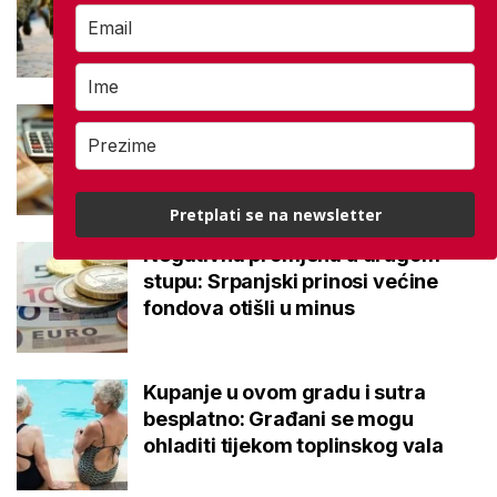
dvije kategorije, a prima ih oko
140.000 umirovljenika
Što je MIREX i kako se računa?
Važna brojka za kategoriju štednje
u drugom stupu
Pretplati se na newsletter
Negativna promjena u drugom
stupu: Srpanjski prinosi većine
fondova otišli u minus
Kupanje u ovom gradu i sutra
besplatno: Građani se mogu
ohladiti tijekom toplinskog vala