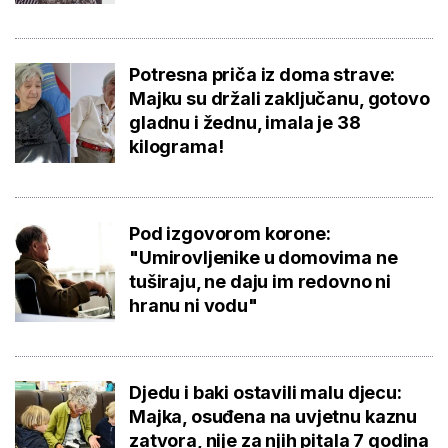
Potresna priča iz doma strave:
Majku su držali zaključanu, gotovo
gladnu i žednu, imala je 38
kilograma!
Pod izgovorom korone:
"Umirovljenike u domovima ne
tuširaju, ne daju im redovno ni
hranu ni vodu"
Djedu i baki ostavili malu djecu:
Majka, osuđena na uvjetnu kaznu
zatvora, nije za njih pitala 7 godina