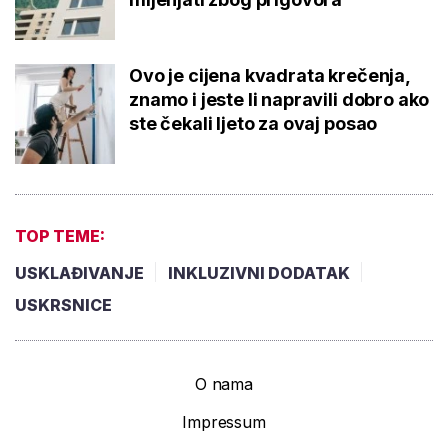
Ovo je cijena kvadrata krečenja,
znamo i jeste li napravili dobro ako
ste čekali ljeto za ovaj posao
TOP TEME:
USKLAĐIVANJE
INKLUZIVNI DODATAK
USKRSNICE
O nama
Impressum