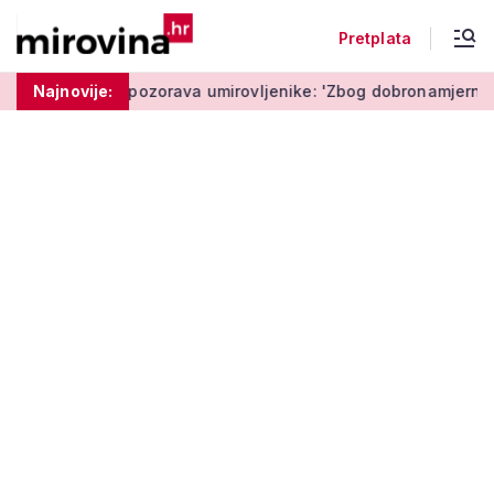
Pretplata
Policija upozorava umirovljenike: 'Zbog dobronamjernosti pos
Najnovije: