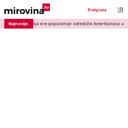
Pretplata
 sve popularnije odredište Amerikanaca u mirovini: Pruža mir i
Najnovije: