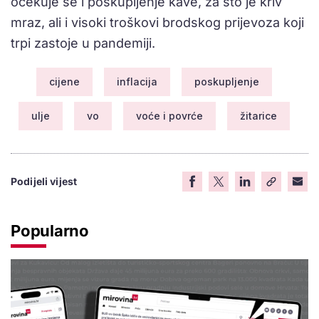
očekuje se i poskupljenje kave, za što je kriv
mraz, ali i visoki troškovi brodskog prijevoza koji
trpi zastoje u pandemiji.
cijene
inflacija
poskupljenje
ulje
vo
voće i povrće
žitarice
Podijeli vijest
Popularno