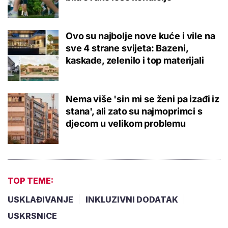
Ovo su najbolje nove kuće i vile na
sve 4 strane svijeta: Bazeni,
kaskade, zelenilo i top materijali
Nema više 'sin mi se ženi pa izađi iz
stana', ali zato su najmoprimci s
djecom u velikom problemu
TOP TEME:
USKLAĐIVANJE
INKLUZIVNI DODATAK
USKRSNICE