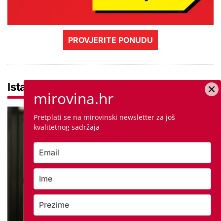
PROVJERITE PONUDU
Istaknuto
mirovina.hr
Pretplati se na mirovinski newsletter za još
kvalitetnog sadržaja