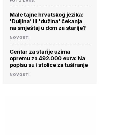
FOTO DANA
Male tajne hrvatskog jezika:
'Duljina' ili 'dužina' čekanja
na smještaj u dom za starije?
NOVOSTI
Centar za starije uzima
opremu za 492.000 eura: Na
popisu su i stolice za tuširanje
NOVOSTI