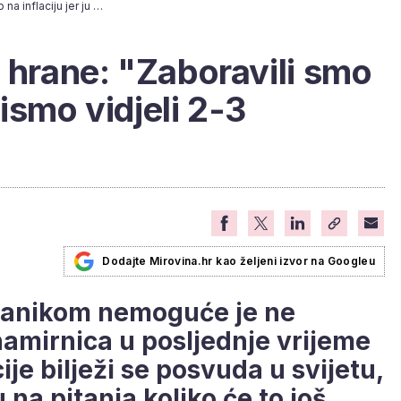
Zašto rastu cijene hrane: "Zaboravili smo na inflaciju jer ju nismo vidjeli 2-3 desetljeća"
e hrane: "Zaboravili smo
 nismo vidjeli 2-3
Dodajte Mirovina.hr kao željeni izvor na Googleu
čanikom nemoguće je ne
 namirnica u posljednje vrijeme
ije bilježi se posvuda u svijetu,
 na pitanja koliko će to još