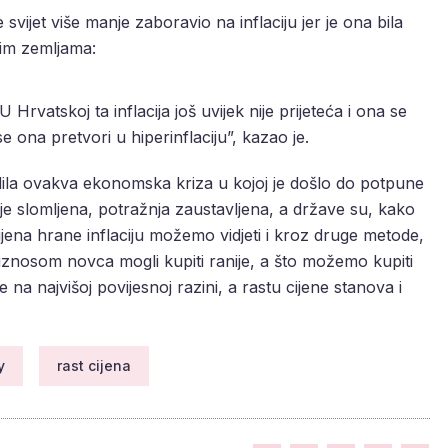
vijet više manje zaboravio na inflaciju jer je ona bila
nim zemljama:
 Hrvatskoj ta inflacija još uvijek nije prijeteća i ona se
e ona pretvori u hiperinflaciju”, kazao je.
odila ovakva ekonomska kriza u kojoj je došlo do potpune
e slomljena, potražnja zaustavljena, a države su, kako
ijena hrane inflaciju možemo vidjeti i kroz druge metode,
iznosom novca mogli kupiti ranije, a što možemo kupiti
na najvišoj povijesnoj razini, a rastu cijene stanova i
y
rast cijena