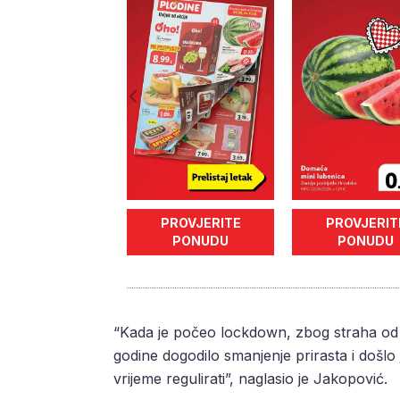
PROVJERITE
PROVJERIT
PONUDU
PONUDU
“Kada je počeo lockdown, zbog straha od n
godine dogodilo smanjenje prirasta i došlo
vrijeme regulirati”, naglasio je Jakopović.