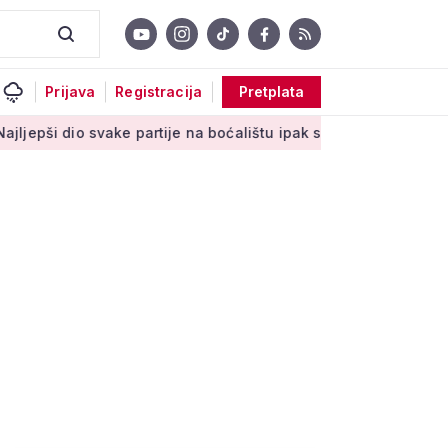
Prijava
Registracija
Pretplata
vake partije na boćalištu ipak su zajednički trenuci'
Male taj