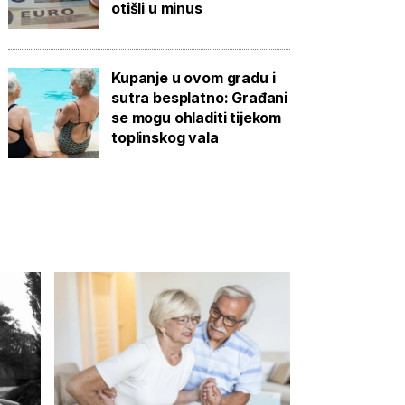
otišli u minus
Kupanje u ovom gradu i
sutra besplatno: Građani
se mogu ohladiti tijekom
toplinskog vala