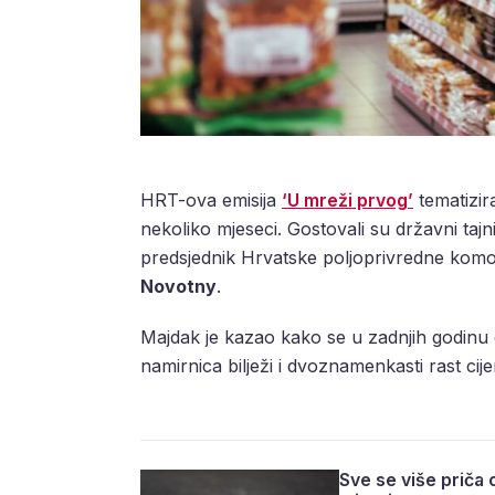
HRT-ova emisija
‘U mreži prvog’
tematizira
nekoliko mjeseci. Gostovali su državni tajn
predsjednik Hrvatske poljoprivredne kom
Novotny
.
Majdak je kazao kako se u zadnjih godinu 
namirnica bilježi i dvoznamenkasti rast cije
Sve se više priča 