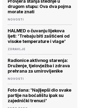
Provjera stanja štednje u
drugom stupu: Ova dva pojma
morate znati
NOVOSTI
HALMED o čuvanju lijekova
ljeti: 'Trebaju biti zaštićeni od
visoke temperature i vlage'
ZDRAVLJE
Radionice aktivnog starenja:
Druženje, tjelovježba i zdrava
prehrana za umirovljenike
NOVOSTI
Foto dana: 'Najljepši dio svake
partije na boćalištu ipak su
zajednički trenuci'