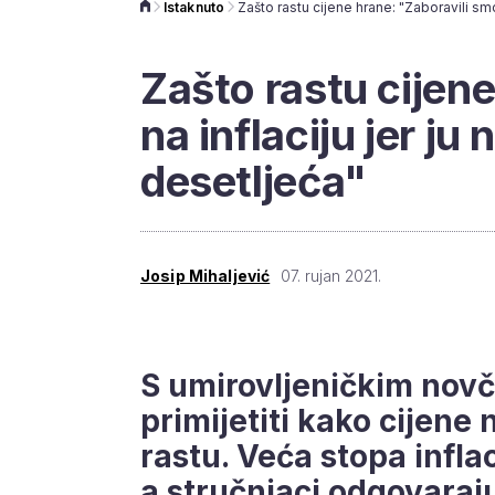
Istaknuto
Zašto rastu cijen
na inflaciju jer ju
desetljeća"
Josip Mihaljević
07. rujan 2021.
S umirovljeničkim nov
primijetiti kako cijene
rastu. Veća stopa inflac
a stručnjaci odgovaraju