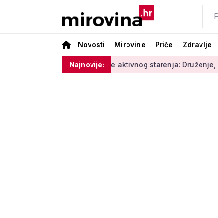
Novosti
Mirovine
Priče
Zdravlje
lage'
Radionice aktivnog starenja: Druženje, tjelovježba i 
Najnovije: