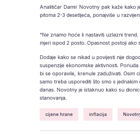
Analitičar Damir Novotny pak kaže kako je s
pitoma 2-3 desetljeća, ponajviše u razvije
“Ne znamo hoće li nastaviti uzlazni trend. U
mjeri ispod 2 posto. Opasnost postoji ako s
Dodaje kako se nikad u povijesti nije dog
suspenzije ekonomske aktivnosti. Ponuda j
bi se oporavile, krenule zaduživati. Osim c
samo treba usporediti što smo s jednakim 
danas. Novotny je istaknuo kako su dionice 
stanovanja.
cijene hrane
inflacija
Novotn