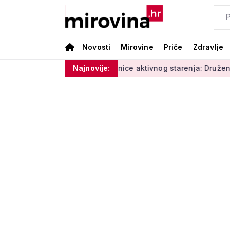
Novosti
Mirovine
Priče
Zdravlje
ature i vlage'
Radionice aktivnog starenja: Druženje, tjelov
Najnovije: