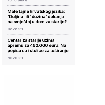
FOTO DANA
Male tajne hrvatskog jezika:
'Duljina' ili 'dužina' čekanja
na smještaj u dom za starije?
NOVOSTI
Centar za starije uzima
opremu za 492.000 eura: Na
popisu su i stolice za tuširanje
NOVOSTI