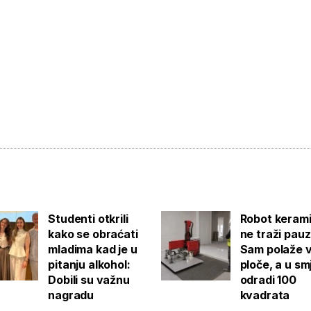
Studenti otkrili
Robot keram
kako se obraćati
ne traži pauz
mladima kad je u
Sam polaže v
pitanju alkohol:
ploče, a u sm
Dobili su važnu
odradi 100
nagradu
kvadrata