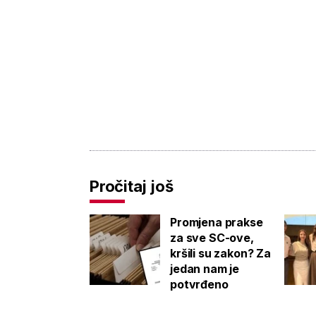
Pročitaj još
Promjena prakse
za sve SC-ove,
kršili su zakon? Za
jedan nam je
potvrđeno