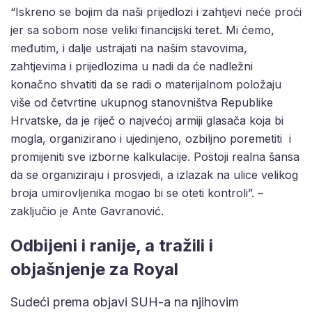
“Iskreno se bojim da naši prijedlozi i zahtjevi neće proći
jer sa sobom nose veliki financijski teret. Mi ćemo,
međutim, i dalje ustrajati na našim stavovima,
zahtjevima i prijedlozima u nadi da će nadležni
konačno shvatiti da se radi o materijalnom položaju
više od četvrtine ukupnog stanovništva Republike
Hrvatske, da je riječ o najvećoj armiji glasača koja bi
mogla, organizirano i ujedinjeno, ozbiljno poremetiti i
promijeniti sve izborne kalkulacije. Postoji realna šansa
da se organiziraju i prosvjedi, a izlazak na ulice velikog
broja umirovljenika mogao bi se oteti kontroli”. –
zaključio je Ante Gavranović.
Odbijeni i ranije, a tražili i
objašnjenje za Royal
Sudeći prema objavi SUH-a na njihovim