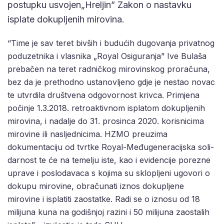
postupku usvojen„Hreljin” Zakon o nastavku
isplate dokupljenih mirovina.
“Time je sav teret bivših i budućih dugo­vanja privatnog
poduzetnika i vlasnika „Royal Osiguranja” Ive Bulaša
prebačen na teret radničkog mirovinskog prora­čuna,
bez da je prethodno ustanovljeno gdje je nestao novac
te utvrdila društve­na odgovornost krivca. Primjena
počinje 1.3.2018. retroaktivnom isplatom doku­pljenih
mirovina, i nadalje do 31. prosin­ca 2020. korisnicima
mirovine ili nasljed­nicima. HZMO preuzima
dokumentaciju od tvrtke Royal-Međugeneracijska soli­
darnost te će na temelju iste, kao i evi­dencije porezne
uprave i poslodavaca s kojima su sklopljeni ugovori o
dokupu mirovine, obračunati iznos dokupljene
mirovine i isplatiti zaostatke. Radi se o iznosu od 18
milijuna kuna na godišnjoj razini i 50 milijuna zaostalih