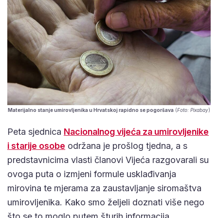
Materijalno stanje umirovljenika u Hrvatskoj rapidno se pogoršava
(
Foto: Pixabay
)
Peta sjednica
Nacionalnog vijeća za umirovljenike
i starije osobe
održana je prošlog tjedna, a s
predstavnicima vlasti članovi Vijeća razgovarali su
ovoga puta o izmjeni formule usklađivanja
mirovina te mjerama za zaustavljanje siromaštva
umirovljenika. Kako smo željeli doznati više nego
što se to moglo putem šturih informacija