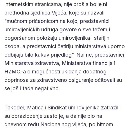
internetskim stranicama, nije prošla bolje ni
prethodna sjednica Vijeća, koje su nazvali
“mučnom pričaonicom na kojoj predstavnici
umirovljeničkih udruga govore o sve težem i
pogoršanom položaju umirovljenika i starijih
osoba, a predstavnici četiriju ministarstava uporno
odbijaju bilo kakav prijedlog”. Naime, predstavnici
Ministarstva zdravstva, Ministarstva financija i
HZMO-a o mogućnosti ukidanja dodat­nog
doprinosa za zdravstveno osigura­nje očitovali su
se još i tada negativno.
Također, Matica i Sindikat umirovljenika zatra­žili
su obrazloženje zašto je, a da nije bio na
dnevnom redu Nacionalnog vije­ća, po hitnom