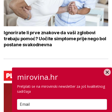
Ignorirate li prve znakove da vaši zglobovi
trebaju pomoć? Uočite simptome prije nego bol
postane svakodnevna
mirovina.hr
Pretplati se na mirovinski newsletter za još kvalitetnog
sadržaja