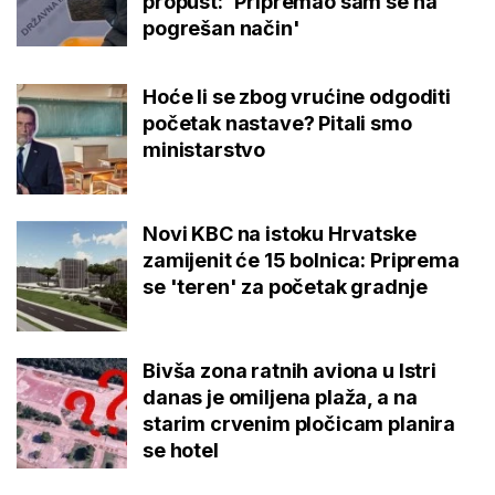
propust: 'Pripremao sam se na
pogrešan način'
Hoće li se zbog vrućine odgoditi
početak nastave? Pitali smo
ministarstvo
Novi KBC na istoku Hrvatske
zamijenit će 15 bolnica: Priprema
se 'teren' za početak gradnje
Bivša zona ratnih aviona u Istri
danas je omiljena plaža, a na
starim crvenim pločicam planira
se hotel