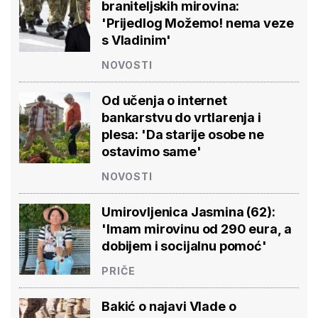
braniteljskih mirovina:
'Prijedlog Možemo! nema veze
s Vladinim'
NOVOSTI
Od učenja o internet
bankarstvu do vrtlarenja i
plesa: 'Da starije osobe ne
ostavimo same'
NOVOSTI
Umirovljenica Jasmina (62):
'Imam mirovinu od 290 eura, a
dobijem i socijalnu pomoć'
PRIČE
Bakić o najavi Vlade o