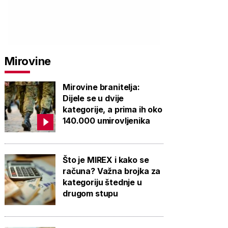
Mirovine
Mirovine branitelja:
Dijele se u dvije
kategorije, a prima ih oko
140.000 umirovljenika
PROVJERITE
PROVJERITE
PROVJ
PONUDU
PONUDU
PON
Što je MIREX i kako se
računa? Važna brojka za
kategoriju štednje u
drugom stupu