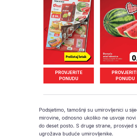
PROVJERITE
PROVJERIT
PONUDU
PONUDU
Podsjetimo, tamošnji su umirovljenici u sij
mirovine, odnosno ukoliko ne usvoje novi 
do deset posto. S druge strane, prosvjed su 
ugrožava buduće umirovljenike.