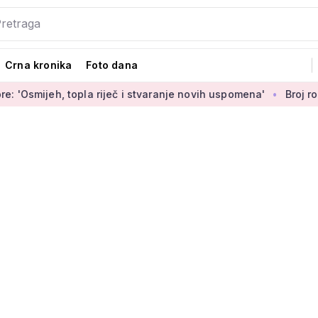
Crna kronika
Foto dana
opla riječ i stvaranje novih uspomena'
Broj rođenih raste do