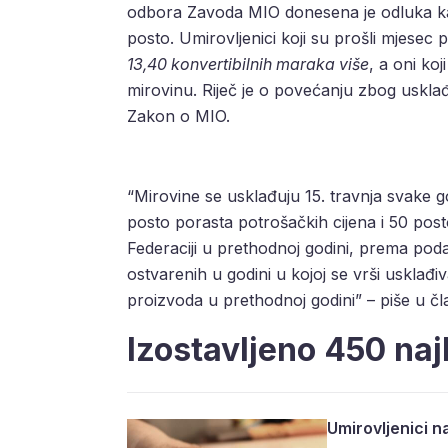
odbora Zavoda MIO donesena je odluka kako
posto. Umirovljenici koji su prošli mjesec p
13,40 konvertibilnih maraka više
, a oni k
mirovinu. Riječ je o povećanju zbog usklađ
Zakon o MIO.
“Mirovine se usklađuju 15. travnja svake go
posto porasta potrošačkih cijena i 50 po
Federaciji u prethodnoj godini, prema pod
ostvarenih u godini u kojoj se vrši usklađ
proizvoda u prethodnoj godini” – piše u 
Izostavljeno 450 naj
Umirovljenici n