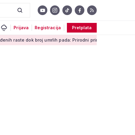
Prijava
Registracija
Pretplata
k broj umrlih pada: Prirodni prirast svejedno je negativan
Me