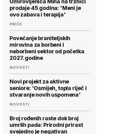
Umirovljenica Mina na tržnici
prodaje 45 godina: 'Meni je
ovo zabava i terapija'
PRIČE
Povećanje braniteljskih
mirovina za borbeni i
neborbeni sektor od početka
2027. godine
NOVOSTI
Novi projekt za aktivne
seniore: 'Osmijeh, topla riječ i
stvaranje novih uspomena'
NOVOSTI
Broj rođenih raste dok broj
umrlih pada: Prirodni prirast
svejedno je negativan