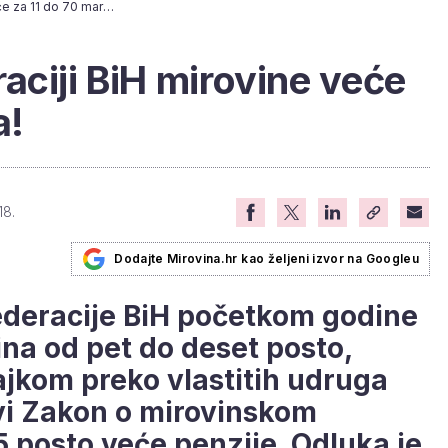
Susjedima u Federaciji BiH mirovine veće za 11 do 70 maraka!
aciji BiH mirovine veće
a!
18.
Dodajte Mirovina.hr kao željeni izvor na Googleu
Federacije BiH početkom godine
ina od pet do deset posto,
ajkom preko vlastitih udruga
vi Zakon o mirovinskom
,5 posto veće penzije. Odluka je