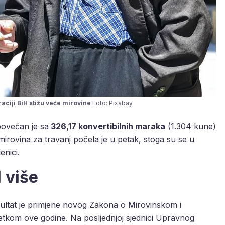
aciji BiH stižu veće mirovine
Foto: Pixabay
povećan je sa
326,17 konvertibilnih maraka
(1.304 kune)
mirovina za travanj počela je u petak, stoga su se u
enici.
 više
zultat je primjene novog Zakona o Mirovinskom i
četkom ove godine. Na posljednjoj sjednici Upravnog