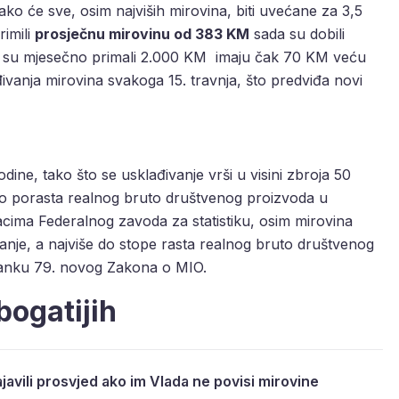
 će sve, osim najviših mirovina, biti uvećane za 3,5
rimili
prosječnu mirovinu od 383 KM
sada su dobili
oji su mjesečno primali 2.000 KM imaju čak 70 KM veću
ivanja mirovina svakoga 15. travnja, što predviđa novi
dine, tako što se usklađivanje vrši u visini zbroja 50
sto porasta realnog bruto društvenog proizvoda u
acima Federalnog zavoda za statistiku, osim mirovina
ivanje, a najviše do stope rasta realnog bruto društvenog
članku 79. novog Zakona o MIO.
bogatijih
ajavili prosvjed ako im Vlada ne povisi mirovine