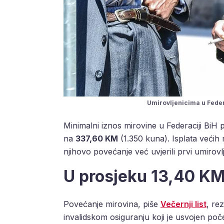
Umirovljenicima u Feder
Minimalni iznos mirovine u Federaciji BiH 
na
337,60 KM
(1.350 kuna). Isplata većih 
njihovo povećanje već uvjerili prvi umirovlj
U prosjeku 13,40 KM
Povećanje mirovina, piše
Večernji list
, re
invalidskom osiguranju koji je usvojen po