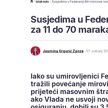
Istaknuto
Susjedima u Feder
za 11 do 70 marak
Jasmina Grgurić Zanze
07. svibanj 20
Iako su umirovljenici 
tražili povećanje mirov
prijeteći masovnim štr
ako Vlada ne usvoji no
osiguranju, dobili su 3