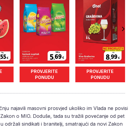
E
PROVJERITE
PROVJERITE
PONUDU
PONUDU
ečnju najavili masovni prosvjed ukoliko im Vlada ne povisi
Zakon o MIO. Doduše, tada su tražili povećanje od pet
održali sindikati i branitelji, smatrajući da novi Zakon