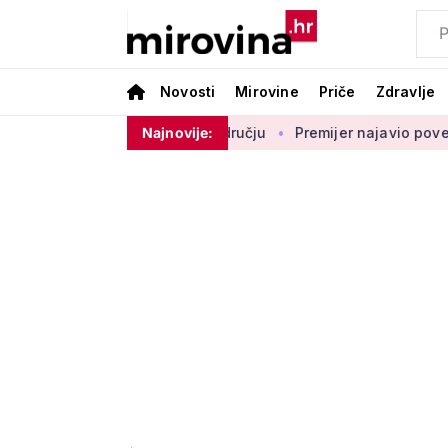
Novosti
Mirovine
Priče
Zdravlje
lada na ovom području
Najnovije:
Premijer najavio povećanje mirovina 