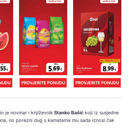
ONUDU
PROVJERITE PONUDU
PROVJERITE PONUDU
o je novinar i književnik
Stanko Bašić
koji iz susjedne
una, no porezni dug s kamatama mu sada iznosi čak