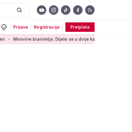
Prijava
Registracija
Pretplata
branitelja: Dijele se u dvije kategorije, a prima ih oko 140.000 