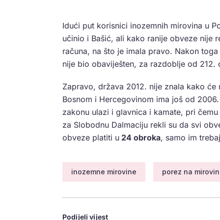
Idući put korisnici inozemnih mirovina u Po
učinio i Bašić, ali kako ranije obveze nije
računa, na što je imala pravo. Nakon toga
nije bio obaviješten, za razdoblje od 212.
Zapravo, država 2012. nije znala kako će r
Bosnom i Hercegovinom ima još od 2006. g
zakonu ulazi i glavnica i kamate, pri čem
za Slobodnu Dalmaciju rekli su da svi obv
obveze platiti u
24 obroka
, samo im trebaj
inozemne mirovine
porez na mirovi
Podijeli vijest