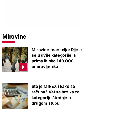
Mirovine
Mirovine branitelja: Dijele
se u dvije kategorije, a
prima ih oko 140.000
umirovljenika
Što je MIREX i kako se
računa? Važna brojka za
kategoriju štednje u
drugom stupu