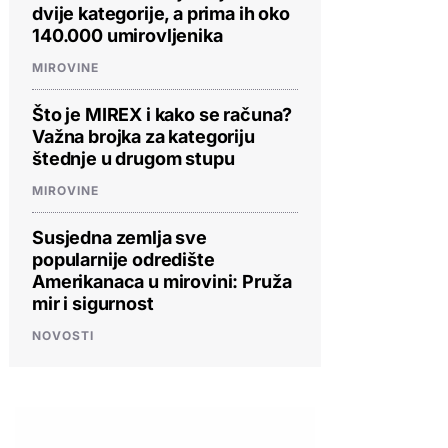
dvije kategorije, a prima ih oko
140.000 umirovljenika
MIROVINE
Što je MIREX i kako se računa?
Važna brojka za kategoriju
štednje u drugom stupu
MIROVINE
Susjedna zemlja sve
popularnije odredište
Amerikanaca u mirovini: Pruža
mir i sigurnost
NOVOSTI