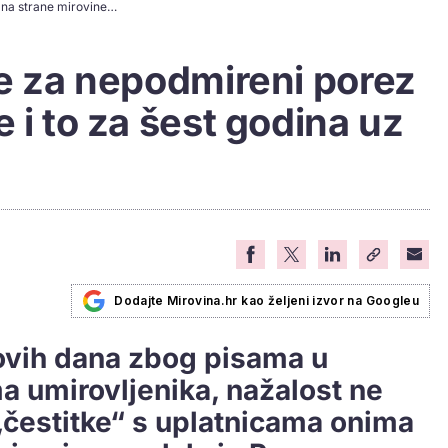
Stigle im uplatnice za nepodmireni porez na strane mirovine i to za šest godina uz kamate
ce za nepodmireni porez
 i to za šest godina uz
Dodajte Mirovina.hr kao željeni izvor na Googleu
ovih dana zbog pisama u
 umirovljenika, nažalost ne
„čestitke“ s uplatnicama onima