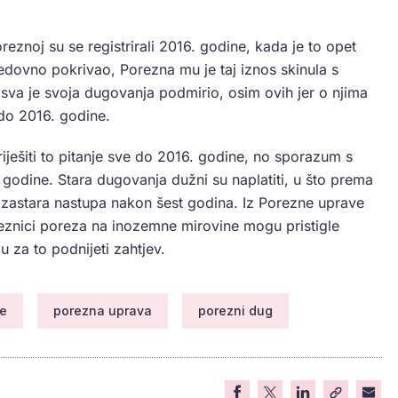
reznoj su se registrirali 2016. godine, kada je to opet
 redovno pokrivao, Porezna mu je taj iznos skinula s
 sva je svoja dugovanja podmirio, osim ovih jer o njima
 do 2016. godine.
iješiti to pitanje sve do 2016. godine, no sporazum s
odine. Stara dugovanja dužni su naplatiti, u što prema
u zastara nastupa nakon šest godina. Iz Porezne uprave
eznici poreza na inozemne mirovine mogu pristigle
u za to podnijeti zahtjev.
ne
porezna uprava
porezni dug