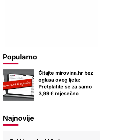
Popularno
Čitajte mirovina.hr bez
oglasa ovog ljeta:
Pretplatite se za samo
3,99 € mjesečno
Najnovije