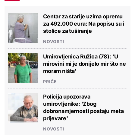
Centar za starije uzima opremu
za 492.000 eura: Na popisu su i
stolice za tuširanje
NOVOSTI
Umirovljenica Ružica (78): 'U
mirovini mi je donijelo mir što ne
moram ništa'
PRIČE
Policija upozorava
umirovljenike: 'Zbog
dobronamjernosti postaju meta
prijevare'
NOVOSTI