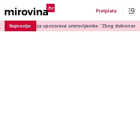
Pretplata
ta'
Najnovije:
Policija upozorava umirovljenike: 'Zbog dobronamjernos