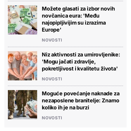
Možete glasati za izbor novih
novčanica eura: 'Među
najopipljivijim su izrazima
Europe'
NOVOSTI
Niz aktivnosti za umirovljenike:
'Mogu jačati zdravlje,
pokretljivost i kvalitetu života'
NOVOSTI
Moguće povećanje naknade za
nezaposlene branitelje: Znamo
koliko ih je na burzi
NOVOSTI