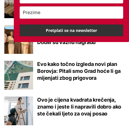
potvrđeno
Studenti otkrili kako se obraćati
Pretplati se na newsletter
mladima kad je u pitanju alkohol:
Dobili su važnu nagradu
Evo kako točno izgleda novi plan
Borovja: Pitali smo Grad hoće li ga
mijenjati zbog prigovora
Ovo je cijena kvadrata krečenja,
znamo i jeste li napravili dobro ako
ste čekali ljeto za ovaj posao