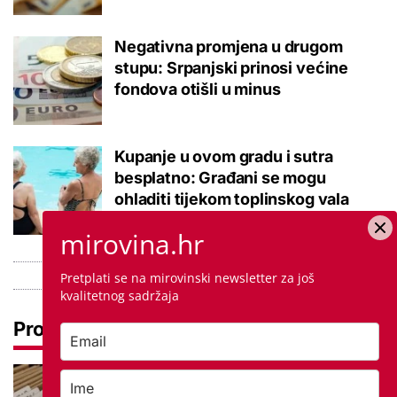
Negativna promjena u drugom
stupu: Srpanjski prinosi većine
fondova otišli u minus
Kupanje u ovom gradu i sutra
besplatno: Građani se mogu
ohladiti tijekom toplinskog vala
mirovina.hr
Pretplati se na mirovinski newsletter za još
kvalitetnog sadržaja
Pročitaj još
Promjena prakse za sve SC-ove,
kršili su zakon? Za jedan nam je