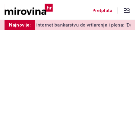
Pretplata
 učenja o internet bankarstvu do vrtlarenja i plesa: 'Da stari
Najnovije: