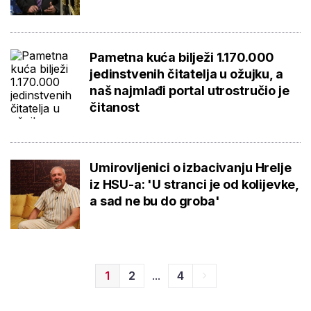
Pametna kuća bilježi 1.170.000
jedinstvenih čitatelja u ožujku, a
naš najmlađi portal utrostručio je
čitanost
Umirovljenici o izbacivanju Hrelje
iz HSU-a: 'U stranci je od kolijevke,
a sad ne bu do groba'
...
1
2
4