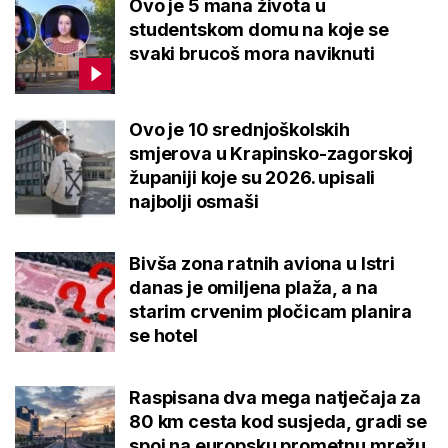
Ovo je 5 mana života u
studentskom domu na koje se
svaki brucoš mora naviknuti
Ovo je 10 srednjoškolskih
smjerova u Krapinsko-zagorskoj
županiji koje su 2026. upisali
najbolji osmaši
Bivša zona ratnih aviona u Istri
danas je omiljena plaža, a na
starim crvenim pločicam planira
se hotel
Raspisana dva mega natječaja za
80 km cesta kod susjeda, gradi se
spoj na europsku prometnu mrežu