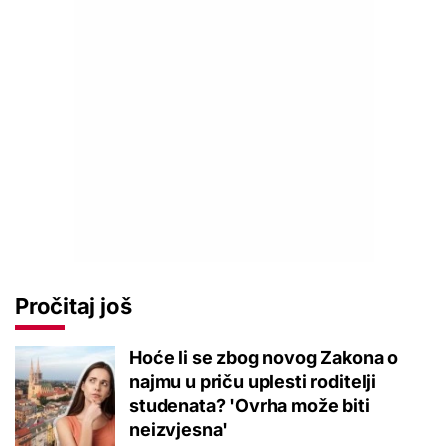
Pročitaj još
Hoće li se zbog novog Zakona o
najmu u priču uplesti roditelji
studenata? 'Ovrha može biti
neizvjesna'