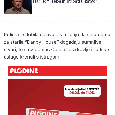
starije: "Treba ih strpati u zatvor!"
Policija je dobila dojavu još u lipnju da se u domu
za starije “Danby House” događaju sumnjive
stvari, te s uz pomoć Odjela za zdravlje i ljudske
usluge krenuli s istragom.