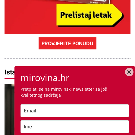
PROVJERITE PONUDU
Istaknuto
mirovina.hr
Pretplati se na mirovinski newsletter za još
kvalitetnog sadržaja