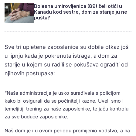
Bolesna umirovljenica (89) želi otići u
Kanadu kod sestre, dom za starije ju ne
pušta?
Sve tri upletene zaposlenice su dobile otkaz još
u lipnju kada je pokrenuta istraga, a dom za
starije u kojem su radili se pokušava ograditi od
njihovih postupaka:
“Naša administracija je usko surađivala s policijom
kako bi osigurali da se počinitelji kazne. Uveli smo i
temeljitiji trening za naše zaposlenike, te jaču kontrolu
za sve buduće zaposlenike.
Naš dom je i u ovom periodu promijenio vodstvo, a na