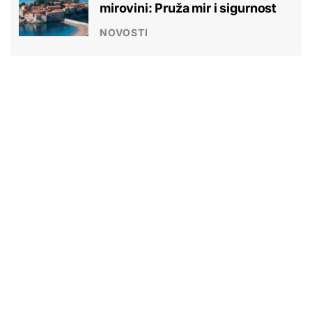
mirovini: Pruža mir i sigurnost
NOVOSTI