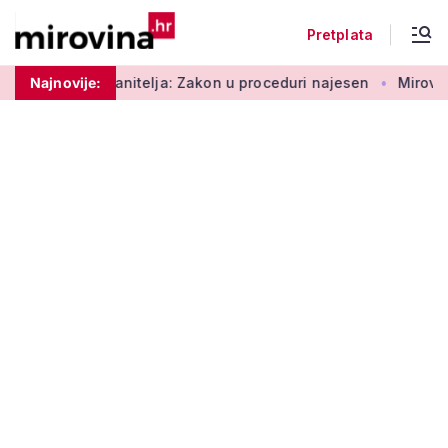
Pretplata
elja: Zakon u proceduri najesen
Najnovije:
Mirovine branitelja: Dijele