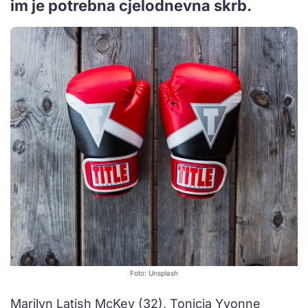
im je potrebna cjelodnevna skrb.
Foto: Unsplash
Marilyn Latish McKey (32), Tonicia Yvonne