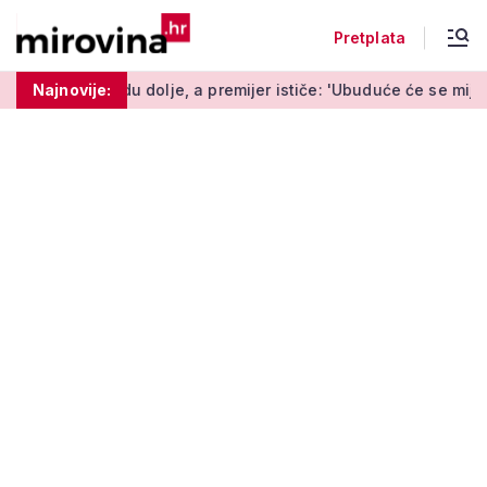
Pretplata
dolje, a premijer ističe: 'Ubuduće će se mijenjati svaki tjedan'
Najnovije: