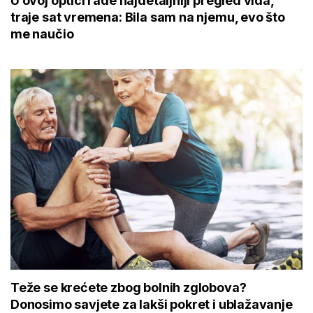
U ovoj optici rade najdetaljniji pregled vida,
traje sat vremena: Bila sam na njemu, evo što
me naučio
Teže se krećete zbog bolnih zglobova?
Donosimo savjete za lakši pokret i ublažavanje