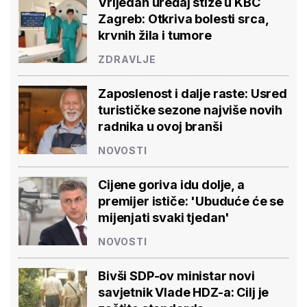
Vrijedan uređaj stiže u KBC
Zagreb: Otkriva bolesti srca,
krvnih žila i tumore
ZDRAVLJE
Zaposlenost i dalje raste: Usred
turističke sezone najviše novih
radnika u ovoj branši
NOVOSTI
Cijene goriva idu dolje, a
premijer ističe: 'Ubuduće će se
mijenjati svaki tjedan'
NOVOSTI
Bivši SDP-ov ministar novi
savjetnik Vlade HDZ-a: Cilj je