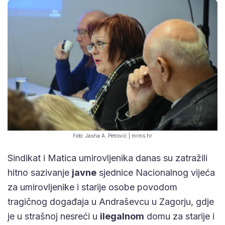
Foto: Jasna A. Petrović | mrms.hr
Sindikat i Matica umirovljenika danas su zatražili
hitno sazivanje
javne
sjednice Nacionalnog vijeća
za umirovljenike i starije osobe povodom
tragičnog događaja u Andraševcu u Zagorju, gdje
je u strašnoj nesreći u
ilegalnom
domu za starije i