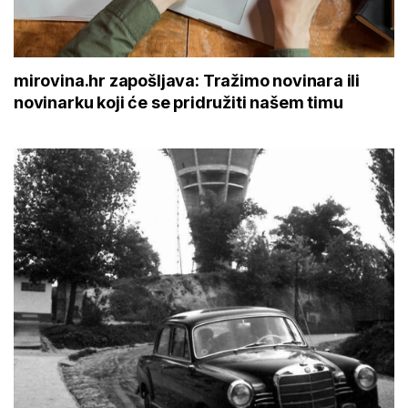
mirovina.hr zapošljava: Tražimo novinara ili
novinarku koji će se pridružiti našem timu