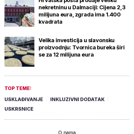
Hrvatska pošta prodaje veliku
nekretninu u Dalmaciji: Cijena 2,3
milijuna eura, zgrada ima 1.400
kvadrata
Velika investicija u slavonsku
proizvodnju: Tvornica bureka širi
se za 12 milijuna eura
TOP TEME:
USKLAĐIVANJE
INKLUZIVNI DODATAK
USKRSNICE
O nama