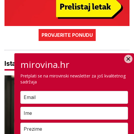
PROVJERITE PONUDU
mirovina.hr
Istaknuto
Pretplati se na mirovinski newsletter za još kvalitetnog
sadržaja