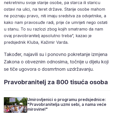
nekretninu svoje starije osobe, pa starca ili staricu
ostavi na ulici, na teret države. Starije osobe mahom
ne poznaju pravo, niti imaju sredstva za odvjetnike, a
kako nam pravosuđe radi, prije će umrijeti nego ostati
u stanu. To su razlozi zbog kojih smatramo da nam
ovaj pravobranitelj apsolutno treba”, kazao je
predsjednik Kluba, Kažimir Varda.
Također, najavili su i ponovno pokretanje izmjena
Zakona o obveznim odnosima, točnije u dijelu koji
se tiče ugovora o dosmrtnom uzdržavanju.
Pravobranitelj za 800 tisuća osoba
Umirovljenici o programu predsjednice:
"Pravobranitelja uzmi sebi, a nama veće
mirovine!"