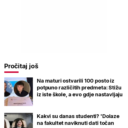
Pročitaj još
Na maturi ostvarili 100 posto iz
potpuno različitih predmeta: Stižu
iz iste škole, a evo gdje nastavljaju
Kakvi su danas studenti? 'Dolaze
na fakultet naviknuti dati točan