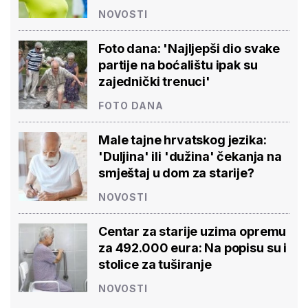
NOVOSTI
Foto dana: 'Najljepši dio svake
partije na boćalištu ipak su
zajednički trenuci'
FOTO DANA
Male tajne hrvatskog jezika:
'Duljina' ili 'dužina' čekanja na
smještaj u dom za starije?
NOVOSTI
Centar za starije uzima opremu
za 492.000 eura: Na popisu su i
stolice za tuširanje
NOVOSTI