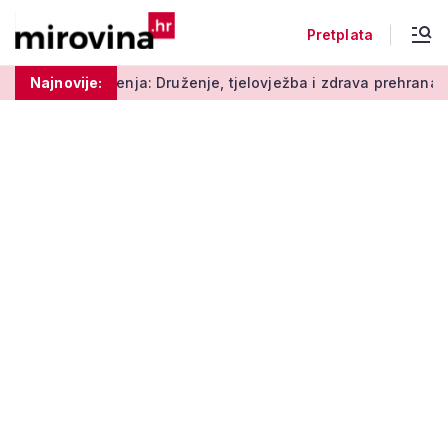
Pretplata
ja: Druženje, tjelovježba i zdrava prehrana za umirovljenike
Najnovije: