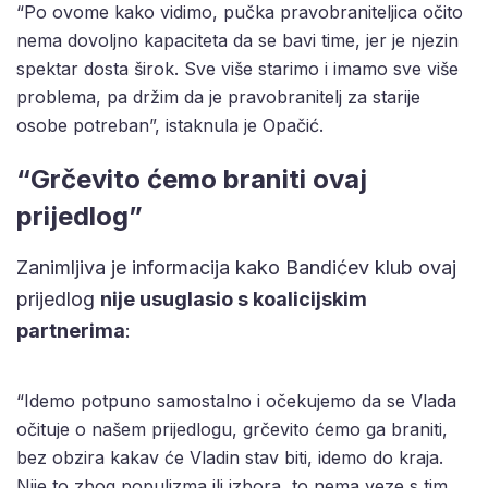
“Po ovome kako vidimo, pučka pravobraniteljica očito
nema dovoljno kapaciteta da se bavi time, jer je njezin
spektar dosta širok. Sve više starimo i imamo sve više
problema, pa držim da je pravobranitelj za starije
osobe potreban”, istaknula je Opačić.
“Grčevito ćemo braniti ovaj
prijedlog”
Zanimljiva je informacija kako Bandićev klub ovaj
prijedlog
nije usuglasio s koalicijskim
partnerima
:
“Idemo potpuno samostalno i očekujemo da se Vlada
očituje o našem prijedlogu, grčevito ćemo ga braniti,
bez obzira kakav će Vladin stav biti, idemo do kraja.
Nije to zbog populizma ili izbora, to nema veze s tim.