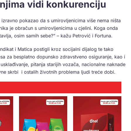
njima vidi konkurenciju
me izravno pokazao da s umirovljenicima više nema ništa
ika je obračun s umirovljenicima u cjelini. Koga onda
avlja, osim samih sebe?” – kažu Petrović i Fortuna.
ndikat i Matica postigli kroz socijalni dijalog te tako
usa za besplatno dopunsko zdravstveno osiguranje, kao i
 usklađivanje, pitanja starijih vozača, nacionalne naknade
vne skrbi i ostalih životnih problema ljudi treće dobi.