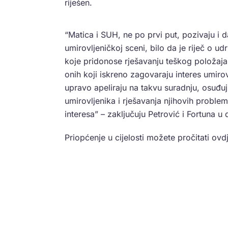
riješen.
“Matica i SUH, ne po prvi put, pozivaju i d
umirovljeničkoj sceni, bilo da je riječ o u
koje pridonose rješavanju teškog položaja
onih koji iskreno zagovaraju interes umirov
upravo apeliraju na takvu suradnju, osuđuj
umirovljenika i rješavanja njihovih probl
interesa” – zaključuju Petrović i Fortuna 
Priopćenje u cijelosti možete pročitati ovd