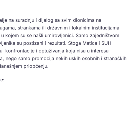
alje na suradnju i dijalog sa svim dionicima na
drugama, strankama ili državnim i lokalnim institucijama
 u kojem su se našli umirovljenici. Samo zajedništvom
ljenika su postizani i rezultati. Stoga Matica i SUH
u konfrontacije i optuživanja koja nisu u interesu
ema, nego samo promocija nekih uskih osobnih i stranačkih
u današnjem priopćenju.
je: