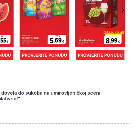
ONUDU
PROVJERITE PONUDU
PROVJERITE PONUDU
 dovela do sukoba na umirovljeničkoj sceni:
lativno!"