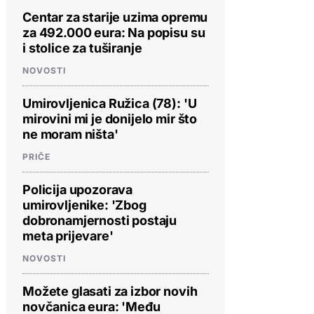
Centar za starije uzima opremu
za 492.000 eura: Na popisu su
i stolice za tuširanje
NOVOSTI
Umirovljenica Ružica (78): 'U
mirovini mi je donijelo mir što
ne moram ništa'
PRIČE
Policija upozorava
umirovljenike: 'Zbog
dobronamjernosti postaju
meta prijevare'
NOVOSTI
Možete glasati za izbor novih
novčanica eura: 'Među