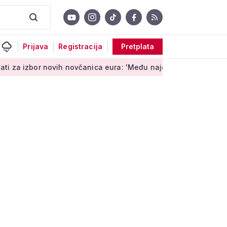
Prijava
Registracija
Pretplata
novih novčanica eura: 'Među najopipljivijim su izrazima Europe