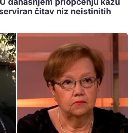
 U današnjem priopćenju kažu
serviran čitav niz neistinitih