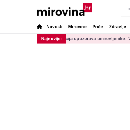
Novosti
Mirovine
Priče
Zdravlje
moram ništa'
Policija upozorava umirovljenike: 'Zbog dobron
Najnovije: