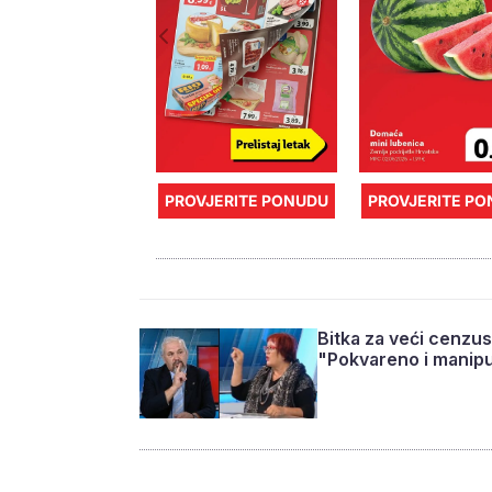
PROVJERITE PONUDU
PROVJERITE P
Bitka za veći cenzus
"Pokvareno i manipu