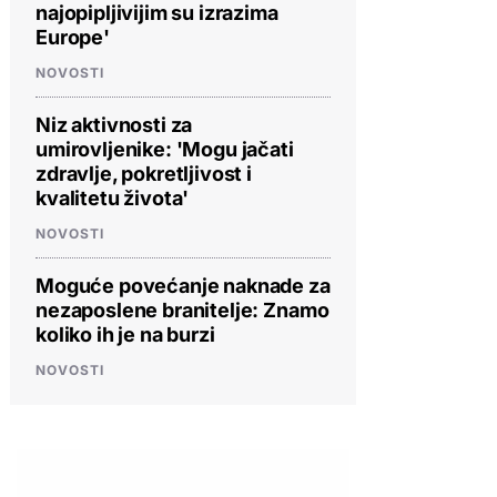
najopipljivijim su izrazima
Europe'
NOVOSTI
Niz aktivnosti za
umirovljenike: 'Mogu jačati
zdravlje, pokretljivost i
kvalitetu života'
NOVOSTI
Moguće povećanje naknade za
nezaposlene branitelje: Znamo
koliko ih je na burzi
NOVOSTI