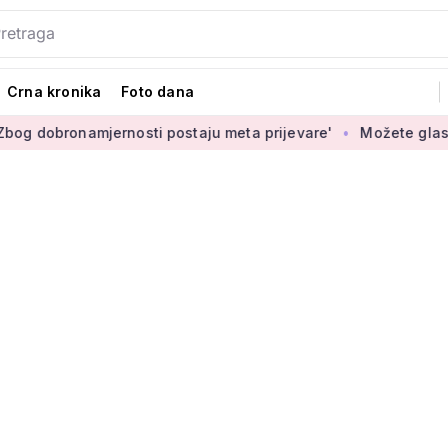
Crna kronika
Foto dana
amjernosti postaju meta prijevare'
Možete glasati za izbor 