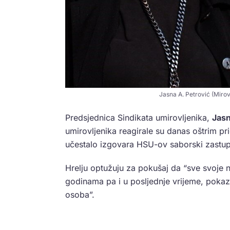
Jasna A. Petrović (Mirov
Predsjednica Sindikata umirovljenika,
Jasn
umirovljenika reagirale su danas oštrim p
učestalo izgovara HSU-ov saborski zastu
Hrelju optužuju za pokušaj da “sve svoje 
godinama pa i u posljednje vrijeme, pokazu
osoba”.