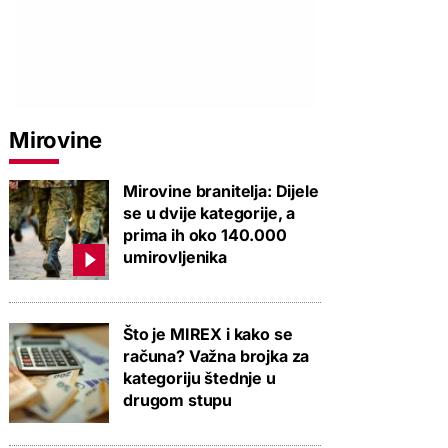
Mirovine
Mirovine branitelja: Dijele
se u dvije kategorije, a
prima ih oko 140.000
umirovljenika
Što je MIREX i kako se
računa? Važna brojka za
kategoriju štednje u
drugom stupu