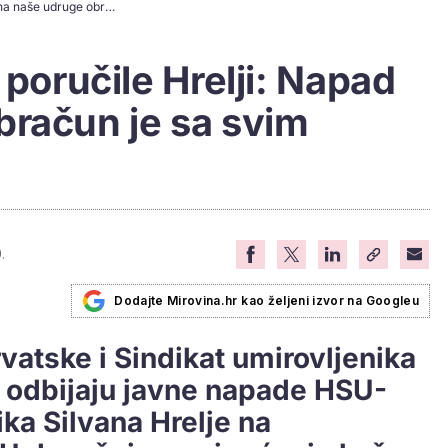
Petrović i Fortuna poručile Hrelji: Napad na naše udruge obračun je sa svim umirovljenicima!
 poručile Hrelji: Napad
bračun je sa svim
.
Dodajte Mirovina.hr kao željeni izvor na Googleu
vatske i Sindikat umirovljenika
 odbijaju javne napade HSU-
ka Silvana Hrelje na