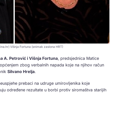
ina.hr) Višnja Fortuna (snimak zaslona HRT)
a A. Petrović i Višnja Fortuna
, predsjednica Matice
riopćenjem zbog verbalnih napada koje na njihov račun
pnik
Silvano Hrelja
.
neuspjehe prebaci na udruge umirovljenika koje
ju određene rezultate u borbi protiv siromaštva starijih