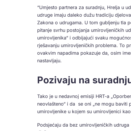
“Umjesto partnera za suradnju, Hrelja u u
udruge imaju daleko dužu tradiciju djelovan
Zakona o udrugama. U tom gubljenju tla p
pitanje svrhu postojanja umirovljeničkih u
umirovljenika“ i odbijajući svaku mogućnos
rješavanju umirovljeničkih problema. To p
ovakvim napadima pokazuje da, osim imen
nastavljaju.
Pozivaju na suradnju
Tako je u nedavnoj emisiji HRT-a „Oporben
neovlašteno“ i da se oni „ne mogu baviti 
umirovljenike u kojem su umirovljenici kao
Podsjećaju da bez umirovljeničkih udruga n