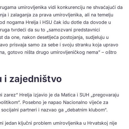
drugama umirovljenika vidi konkurenciju ne shvaćajući da
ja i zalaganja za prava umirovljenika, ali na temelju
od nogama Hrelja i HSU čak idu dotle da dovode u
druga tvrdeći da su to „samozvani predstavnici
t da one, nakon desetljeća postojanja, sudjeluju u
ravo prisvaja samo za sebe i svoju stranku koja upravo
a, gotovo ništa drugo umirovljeničkog nema” – oštro
 i zajedništvo
i zarez“ Hrelja izjavio je da Matica i SUH „pregovaraju
politikom“. Posebno je napao Nacionalno vijeće za
 socijalni partneri i nazvao ga „debatnim klubom“.
i jedan ključni problem umirovljenika u Hrvatskoj nije