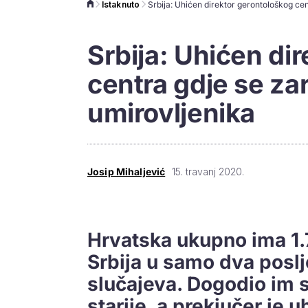
Istaknuto
Srbija: Uhićen di
centra gdje se za
umirovljenika
Josip Mihaljević
15. travanj 2020.
Hrvatska ukupno ima 1.
Srbija u samo dva posl
slučajeva. Dogodio im 
starije, a prekjučer je 