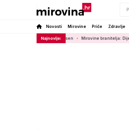
Novosti
Mirovine
Priče
Zdravlje
 u proceduri najesen
Najnovije:
Mirovine branitelja: Dijele se u dvije 