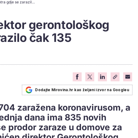
Srbija: Uhićen direktor gerontološkog centra gdje se zarazilo čak 135 umirovljenika
rektor gerontološkog
razilo čak 135
Dodajte Mirovina.hr kao željeni izvor na Googleu
704 zaražena koronavirusom, a
jednja dana ima 835 novih
se prodor zaraze u domove za
uhićen direktor Gerontološkog