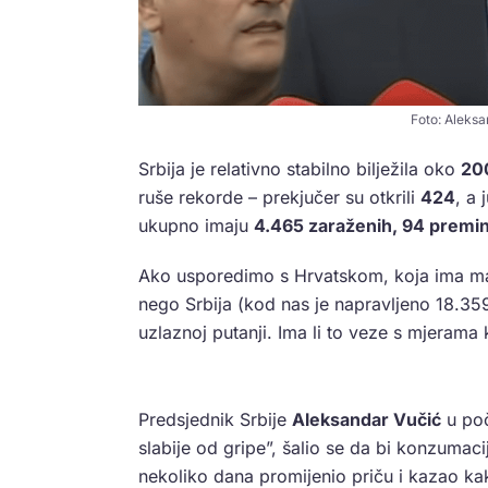
Foto: Aleksa
Srbija je relativno stabilno bilježila oko
20
ruše rekorde – prekjučer su otkrili
424
, a 
ukupno imaju
4.465 zaraženih, 94 premin
Ako usporedimo s Hrvatskom, koja ima manj
nego Srbija (kod nas je napravljeno 18.359 
uzlaznoj putanji. Ima li to veze s mjerama 
Predsjednik Srbije
Aleksandar Vučić
u poč
slabije od gripe”, šalio se da bi konzumaci
nekoliko dana promijenio priču i kazao kako