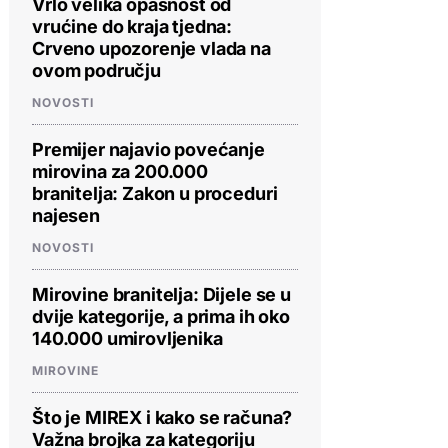
Vrlo velika opasnost od
vrućine do kraja tjedna:
Crveno upozorenje vlada na
ovom području
NOVOSTI
Premijer najavio povećanje
mirovina za 200.000
branitelja: Zakon u proceduri
najesen
NOVOSTI
Mirovine branitelja: Dijele se u
dvije kategorije, a prima ih oko
140.000 umirovljenika
MIROVINE
Što je MIREX i kako se računa?
Važna brojka za kategoriju