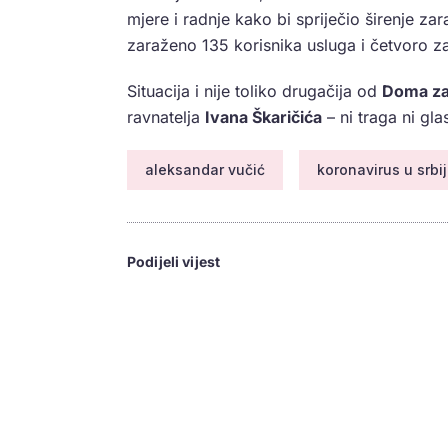
mjere i radnje kako bi spriječio širenje za
zaraženo 135 korisnika usluga i četvoro zapo
Situacija i nije toliko drugačija od
Doma za 
ravnatelja
Ivana Škaričića
– ni traga ni gl
aleksandar vučić
koronavirus u srbij
Podijeli vijest