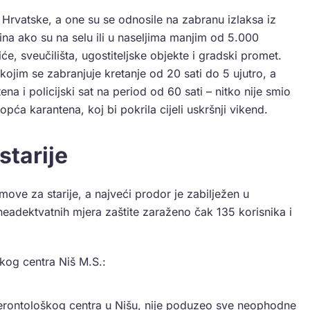
Hrvatske, a one su se odnosile na zabranu izlaksa iz
 ako su na selu ili u naseljima manjim od 5.000
iće, sveučilišta, ugostiteljske objekte i gradski promet.
 kojim se zabranjuje kretanje od 20 sati do 5 ujutro, a
ena i policijski sat na period od 60 sati – nitko nije smio
 opća karantena, koj bi pokrila cijeli uskršnji vikend.
starije
ove za starije, a najveći prodor je zabilježen u
adektvatnih mjera zaštite zaraženo čak 135 korisnika i
.
oškog centra Niš M.S.:
erontološkog centra u Nišu, nije poduzeo sve neophodne