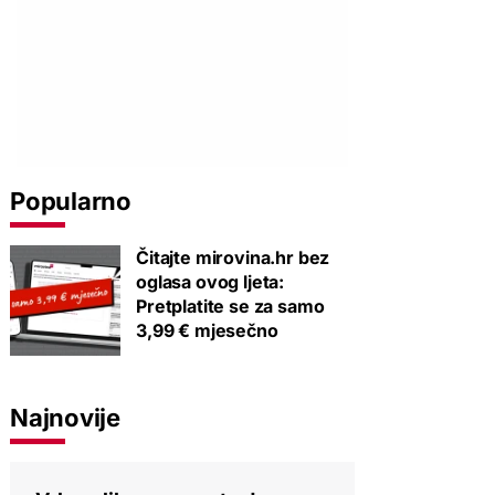
Popularno
Čitajte mirovina.hr bez
oglasa ovog ljeta:
Pretplatite se za samo
3,99 € mjesečno
Najnovije