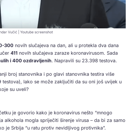
ndar Vučić | Youtube screenshot
0-300
novih slučajeva na dan, ali u protekla dva dana
jučer
411
novih slučajeva zaraze koronavirusom. Sada
ulih i 400 ozdravljenih
. Napravili su 23.398 testova.
i broj stanovnika i po glavi stanovnika testira više
testova), lako se može zaključiti da su oni još uvijek u
koje su uveli?
etku je govorio kako je koronavirus nešto “mnogo
ja alkohola mogla spriječiti širenje virusa – da bi za samo
 je Srbija “u ratu protiv nevidljivog protivnika”.