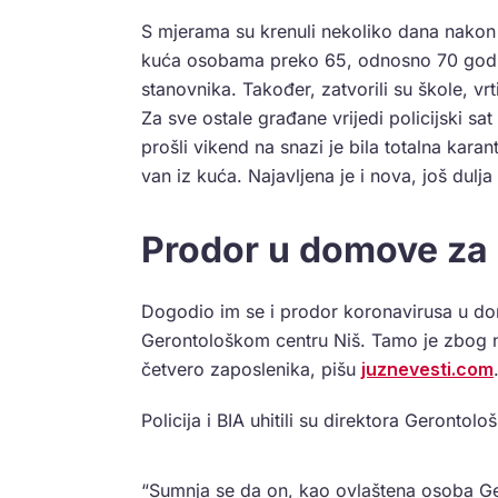
S mjerama su krenuli nekoliko dana nakon 
kuća osobama preko 65, odnosno 70 godina
stanovnika. Također, zatvorili su škole, vrt
Za sve ostale građane vrijedi policijski sat
prošli vikend na snazi je bila totalna karant
van iz kuća. Najavljena je i nova, još dulja
Prodor u domove za 
Dogodio im se i prodor koronavirusa u dom
Gerontološkom centru Niš. Tamo je zbog ne
četvero zaposlenika, pišu
juznevesti.com
Policija i BIA uhitili su direktora Gerontol
“Sumnja se da on, kao ovlaštena osoba G