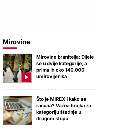
Mirovine
Mirovine branitelja: Dijele
se u dvije kategorije, a
prima ih oko 140.000
umirovljenika
Što je MIREX i kako se
računa? Važna brojka za
kategoriju štednje u
drugom stupu