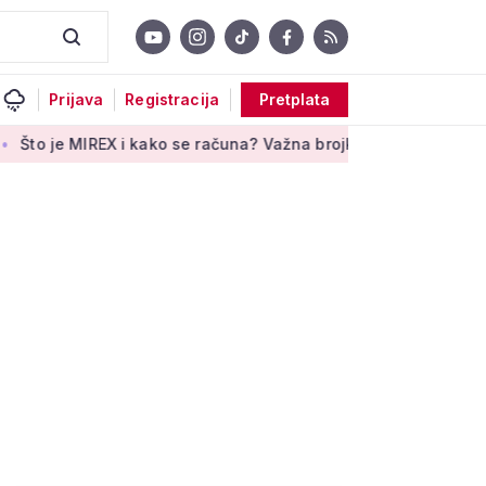
Prijava
Registracija
Pretplata
 i kako se računa? Važna brojka za kategoriju štednje u drug