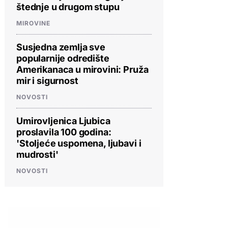
štednje u drugom stupu
MIROVINE
Susjedna zemlja sve
popularnije odredište
Amerikanaca u mirovini: Pruža
mir i sigurnost
NOVOSTI
Umirovljenica Ljubica
proslavila 100 godina:
'Stoljeće uspomena, ljubavi i
mudrosti'
NOVOSTI
PROVJERITE PONUDU
PROVJERITE PONUDU
PROVJERIT