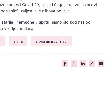
razne bolesti Covid-19, uslijed čega je u ovoj ustanovi
slenik”, izvijestila je njihova policija.
starije i nemoćne u Splitu
, samo što kod nas od
asa već tjedan dana.
i
srbija
srbija umirovljenici