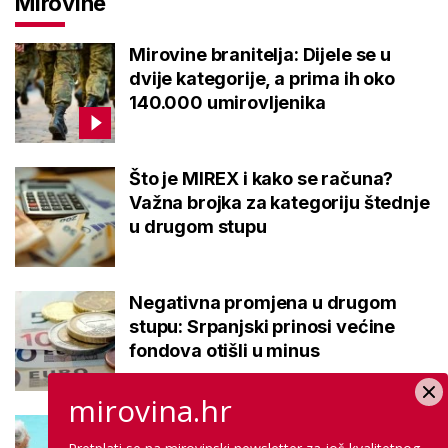
Mirovine
Mirovine branitelja: Dijele se u
dvije kategorije, a prima ih oko
140.000 umirovljenika
Što je MIREX i kako se računa?
Važna brojka za kategoriju štednje
u drugom stupu
Negativna promjena u drugom
stupu: Srpanjski prinosi većine
fondova otišli u minus
mirovina.hr
Kupanje u ovom gradu i sutra