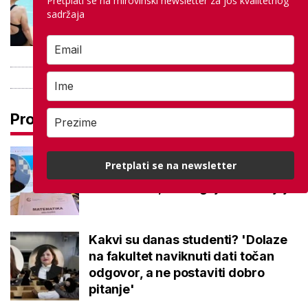
Pretplati se na mirovinski newsletter za još kvalitetnog
besplatno: Građani se mogu
sadržaja
ohladiti tijekom toplinskog vala
Pročitaj još
Na maturi ostvarili 100 posto iz
Pretplati se na newsletter
potpuno različitih predmeta: Stižu
iz iste škole, a evo gdje nastavljaju
Kakvi su danas studenti? 'Dolaze
na fakultet naviknuti dati točan
odgovor, a ne postaviti dobro
pitanje'