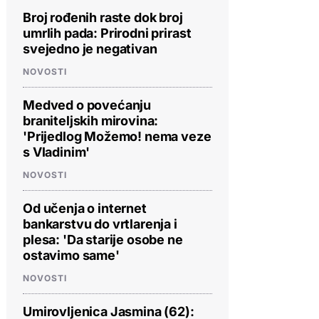
Broj rođenih raste dok broj
umrlih pada: Prirodni prirast
svejedno je negativan
NOVOSTI
Medved o povećanju
braniteljskih mirovina:
'Prijedlog Možemo! nema veze
s Vladinim'
NOVOSTI
Od učenja o internet
bankarstvu do vrtlarenja i
plesa: 'Da starije osobe ne
ostavimo same'
NOVOSTI
Umirovljenica Jasmina (62):