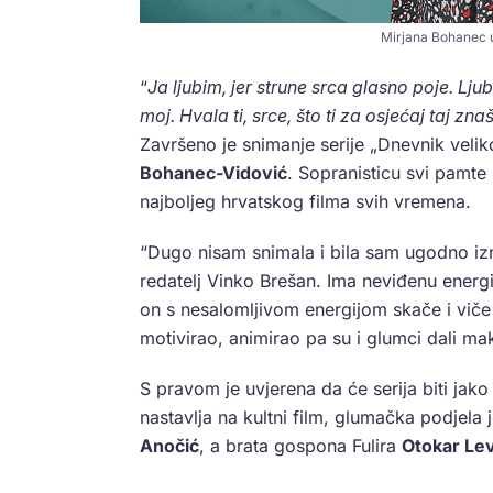
Mirjana Bohanec u
“
Ja ljubim, jer strune srca glasno poje. Ljub
moj. Hvala ti, srce, što ti za osjećaj taj zna
Završeno je snimanje serije „Dnevnik veli
Bohanec-Vidović
. Sopranisticu svi pamte 
najboljeg hrvatskog filma svih vremena.
“Dugo nisam snimala i bila sam ugodno i
redatelj Vinko Brešan. Ima neviđenu energi
on s nesalomljivom energijom skače i viče
motivirao, animirao pa su i glumci dali m
S pravom je uvjerena da će serija biti jako 
nastavlja na kultni film, glumačka podjela j
Anočić
, a brata gospona Fulira
Otokar Lev