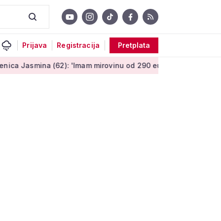
Prijava
Registracija
Pretplata
na (62): 'Imam mirovinu od 290 eura, a dobijem i socijalnu po