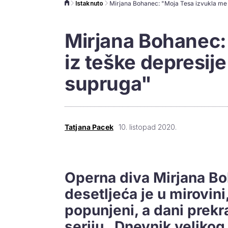
Istaknuto
Mirjana Bohanec:
iz teške depresij
supruga"
Tatjana Pacek
10. listopad 2020.
Operna diva Mirjana B
desetljeća je u mirovini,
popunjeni, a dani prekr
seriju „Dnevnik velikog 