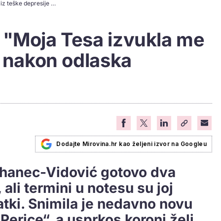
Mirjana Bohanec: "Moja Tesa izvukla me iz teške depresije nakon odlaska supruga"
 "Moja Tesa izvukla me
e nakon odlaska
Dodajte Mirovina.hr kao željeni izvor na Googleu
ohanec-Vidović gotovo dva
 ali termini u notesu su joj
atki. Snimila je nedavno novu
Perice“, a usprkos koroni želi