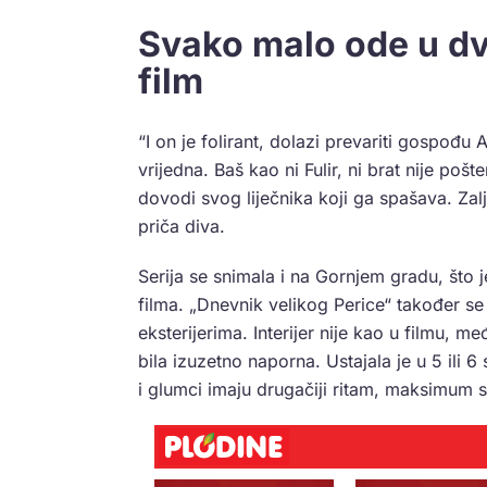
Svako malo ode u dv
film
“I on je folirant, dolazi prevariti gospođu 
vrijedna. Baš kao ni Fulir, ni brat nije pošt
dovodi svog liječnika koji ga spašava. Zal
priča diva.
Serija se snimala i na Gornjem gradu, što j
filma. „Dnevnik velikog Perice“ također s
eksterijerima. Interijer nije kao u filmu, m
bila izuzetno naporna. Ustajala je u 5 ili 6 
i glumci imaju drugačiji ritam, maksimum s