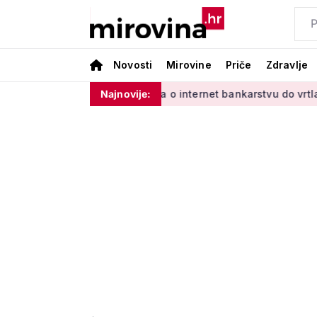
Novosti
Mirovine
Priče
Zdravlje
adinim'
Od učenja o internet bankarstvu do vrtlarenja i ple
Najnovije: