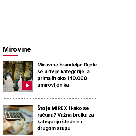
Mirovine
Mirovine branitelja: Dijele
se u dvije kategorije, a
prima ih oko 140.000
umirovljenika
PROVJERITE PONUDU
PROVJERITE PONUDU
PROVJERIT
Što je MIREX i kako se
računa? Važna brojka za
kategoriju štednje u
drugom stupu