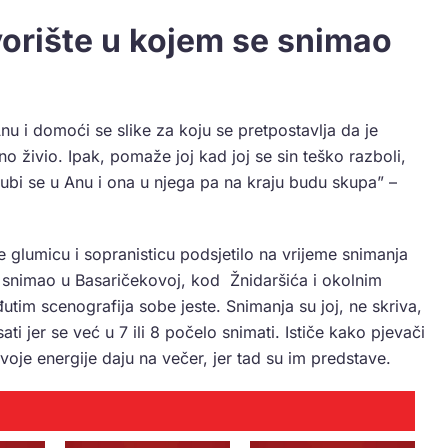
orište u kojem se snimao
Anu i domoći se slike za koju se pretpostavlja da je
eno živio. Ipak, pomaže joj kad joj se sin teško razboli,
jubi se u Anu i ona u njega pa na kraju budu skupa” –
e glumicu i sopranisticu podsjetilo na vrijeme snimanja
e snimao u Basaričekovoj, kod Žnidaršića i okolnim
eđutim scenografija sobe jeste. Snimanja su joj, ne skriva,
sati jer se već u 7 ili 8 počelo snimati. Ističe kako pjevači
voje energije daju na večer, jer tad su im predstave.