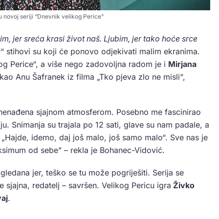
 novoj seriji “Dnevnik velikog Perice”
im, jer sreća krasi život naš. Ljubim, jer tako hoće srce
š
“ stihovi su koji će ponovo odjekivati malim ekranima.
kog Perice“, a više nego zadovoljna radom je i
Mirjana
kao Anu Šafranek iz filma „Tko pjeva zlo ne misli“,
znenađena sjajnom atmosferom. Posebno me fascinirao
ju. Snimanja su trajala po 12 sati, glave su nam padale, a
 „Hajde, idemo, daj još malo, još samo malo“. Sve nas je
aksimum od sebe” – rekla je Bohanec-Vidović.
gledana jer, teško se tu može pogriješiti. Serija se
e sjajna, redatelj – savršen. Velikog Pericu igra
Živko
aj
.