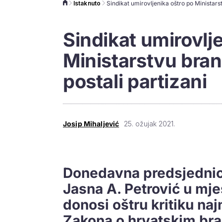
Istaknuto
Sindikat umirovlj
Ministarstvu brani
postali partizani
Josip Mihaljević
25. ožujak 2021.
Donedavna predsjednica
Jasna A. Petrović u mj
donosi oštru kritiku na
Zakona o hrvatskim bran