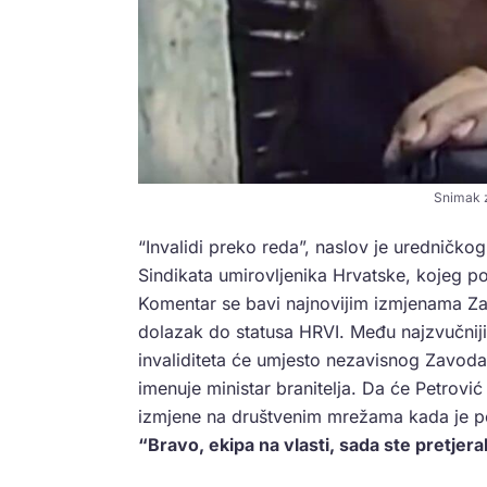
Snimak z
“Invalidi preko reda”, naslov je uredničk
Sindikata umirovljenika Hrvatske, kojeg 
Komentar se bavi najnovijim izmjenama Zak
dolazak do statusa HRVI. Među najzvučnij
invaliditeta će umjesto nezavisnog Zavoda
imenuje ministar branitelja. Da će Petrović 
izmjene na društvenim mrežama kada je pod
“Bravo, ekipa na vlasti, sada ste pretjeral