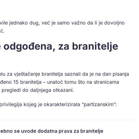
ivile jednako dug, već je samo važno da li je dovoljno
ić.
e odgođena, za branitelje
 za vještačenje branitelja saznali da je na dan pisanja
ađeno 15 branitelja – unatoč tomu što na stranicama
 pregledi do daljnjega otkazani.
rivilegija kojeg je okarakterizirala “partizanskim”:
ebno se uvode dodatna prava za branitelje