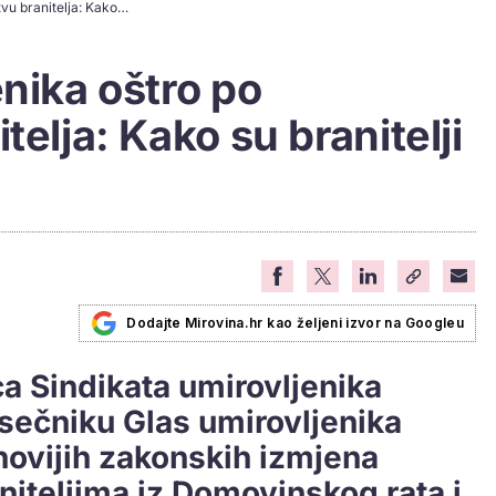
Sindikat umirovljenika oštro po Ministarstvu branitelja: Kako su branitelji postali partizani
enika oštro po
telja: Kako su branitelji
Dodajte Mirovina.hr kao željeni izvor na Googleu
 Sindikata umirovljenika
esečniku Glas umirovljenika
jnovijih zakonskih izmjena
iteljima iz Domovinskog rata i