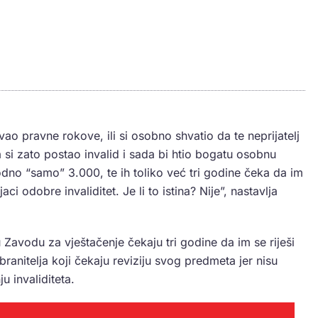
ao pravne rokove, ili si osobno shvatio da te neprijatelj
da si zato postao invalid i sada bi htio bogatu osobnu
dno “samo” 3.000, te ih toliko već tri godine čeka da im
ci odobre invaliditet. Je li to istina? Nije”, nastavlja
 u Zavodu za vještačenje čekaju tri godine da im se riješi
ranitelja koji čekaju reviziju svog predmeta jer nisu
u invaliditeta.