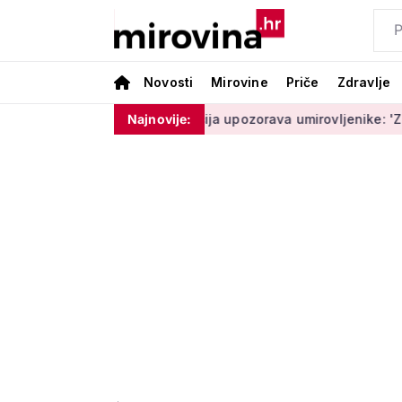
Novosti
Mirovine
Priče
Zdravlje
oram ništa'
Policija upozorava umirovljenike: 'Zbog dobrona
Najnovije: