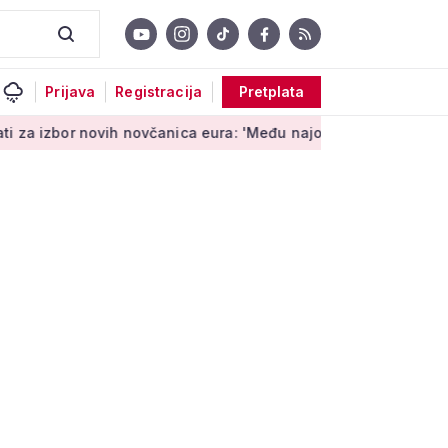
Prijava
Registracija
Pretplata
ovih novčanica eura: 'Među najopipljivijim su izrazima Europe'