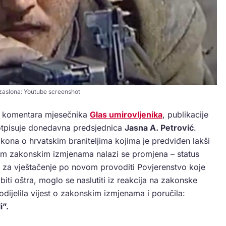
aslona: Youtube screenshot
og komentara mjesečnika
Glas umirovljenika
, publikacije
potpisuje donedavna predsjednica
Jasna A. Petrović
.
ona o hrvatskim braniteljima kojima je predviđen lakši
im zakonskim izmjenama nalazi se promjena – status
 za vještačenje po novom provoditi Povjerenstvo koje
biti oštra, moglo se naslutiti iz reakcija na zakonske
ijelila vijest o zakonskim izmjenama i poručila:
i”.