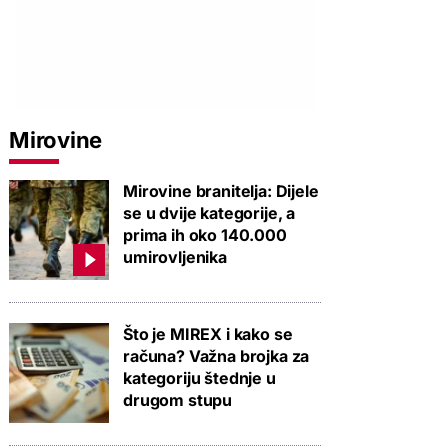
Mirovine
Mirovine branitelja: Dijele
se u dvije kategorije, a
prima ih oko 140.000
umirovljenika
PROVJERITE PONUDU
PROVJERITE PONUDU
PROVJERIT
Što je MIREX i kako se
računa? Važna brojka za
kategoriju štednje u
drugom stupu