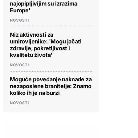
najopipljivijim su izrazima
Europe'
NOVOSTI
Niz aktivnosti za
umirovljenike: 'Mogu jačati
zdravlje, pokretljivost i
kvalitetu života'
NOVOSTI
Moguće povećanje naknade za
nezaposlene branitelje: Znamo
koliko ih je na burzi
NOVOSTI