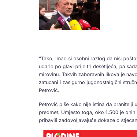
“Tako, imao si osobni razlog da nisi poštov
udario po glavi prije tri desetljeća, pa sa
mirovinu. Takvih zaboravnih likova je navo
zatucani i zasigurno jugonostalgični stručnja
Petrović.
Petrović piše kako nije istina da branitelji
predmet. Umjesto toga, oko 1.500 je onih b
pribavili zadovoljavajuće dokaze o stjecanj