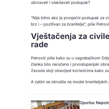
ubrzavati i olakšavati postupak?
“Nije bitno ako je prosječni postupak za c
brz i – pozitivan za branitelje”, piše Petrov
Vještačenja za civil
rade
Petrović piše kako su u zagrebačkom Odjelu
članka bilo naručeno i prvostupanjski obr
Zavoda stoji obavijest korisnicima kako su
A zatim se obrušila na model braniteljskih p
Oporba: Nepotr