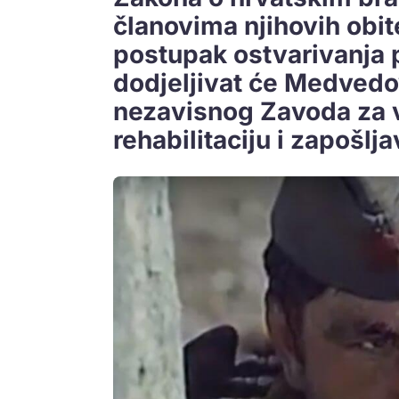
članovima njihovih obit
postupak ostvarivanja p
dodjeljivat će Medved
nezavisnog Zavoda za v
rehabilitaciju i zapošlj