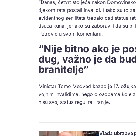
“Danas, četvrt stoljeća nakon Domovinskog r
tijekom rata postali invalidi. I tako su to 
evidentnog seniliteta trebalo dati status r
tisuća kuna, jer ako su zaboravili da su bil
Petrović u svom komentaru.
“Nije bitno ako je p
dug, važno je da bud
branitelje”
Ministar Tomo Medved kazao je 17. ožujka k
vojnim invalidima, nego o osobama koje zbo
nisu svoj status regulirali ranije.
Vlada ubrzava 