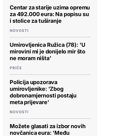
Centar za starije uzima opremu
za 492.000 eura: Na popisu su
i stolice za tuširanje
NOVOSTI
Umirovljenica Ružica (78): 'U
mirovini mi je donijelo mir što
ne moram ništa'
PRIČE
Policija upozorava
umirovljenike: 'Zbog
dobronamjernosti postaju
meta prijevare'
NOVOSTI
Možete glasati za izbor novih
novčanica eura: 'Među