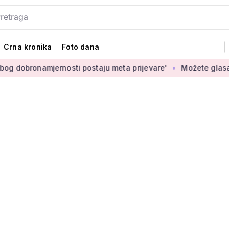
Crna kronika
Foto dana
mjernosti postaju meta prijevare'
Možete glasati za izbor n