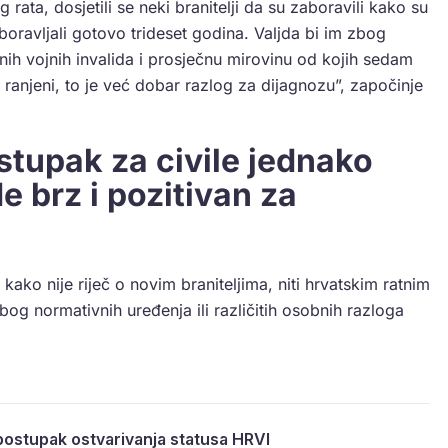
ata, dosjetili se neki branitelji da su zaboravili kako su
zaboravljali gotovo trideset godina. Valjda bi im zbog
atnih vojnih invalida i prosječnu mirovinu od kojih sedam
i ranjeni, to je već dobar razlog za dijagnozu”, započinje
ostupak za civile jednako
e brz i pozitivan za
ako nije riječ o novim braniteljima, niti hrvatskim ratnim
g normativnih uređenja ili različitih osobnih razloga
postupak ostvarivanja statusa HRVI