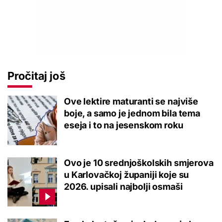
Pročitaj još
Ove lektire maturanti se najviše
boje, a samo je jednom bila tema
eseja i to na jesenskom roku
Ovo je 10 srednjoškolskih smjerova
u Karlovačkoj županiji koje su
2026. upisali najbolji osmaši