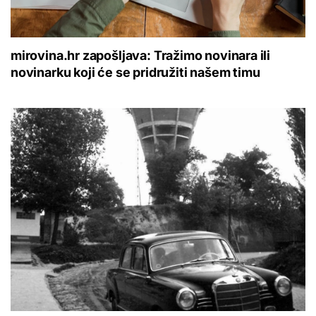
mirovina.hr zapošljava: Tražimo novinara ili
novinarku koji će se pridružiti našem timu