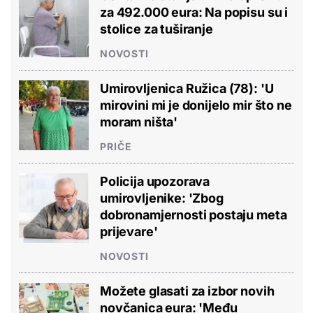
za 492.000 eura: Na popisu su i
stolice za tuširanje
NOVOSTI
Umirovljenica Ružica (78): 'U
mirovini mi je donijelo mir što ne
moram ništa'
PRIČE
Policija upozorava
umirovljenike: 'Zbog
dobronamjernosti postaju meta
prijevare'
NOVOSTI
Možete glasati za izbor novih
novčanica eura: 'Među