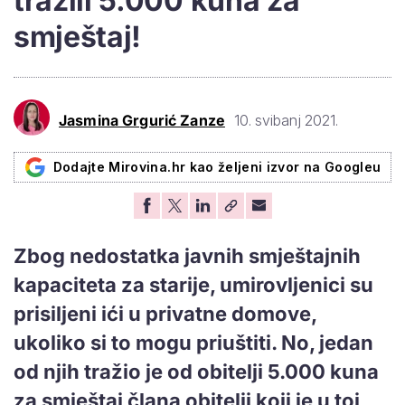
tražili 5.000 kuna za
smještaj!
Jasmina Grgurić Zanze
10. svibanj 2021.
Dodajte Mirovina.hr kao željeni izvor na Googleu
Zbog nedostatka javnih smještajnih
kapaciteta za starije, umirovljenici su
prisiljeni ići u privatne domove,
ukoliko si to mogu priuštiti. No, jedan
od njih tražio je od obitelji 5.000 kuna
za smještaj člana obitelji koji je u toj