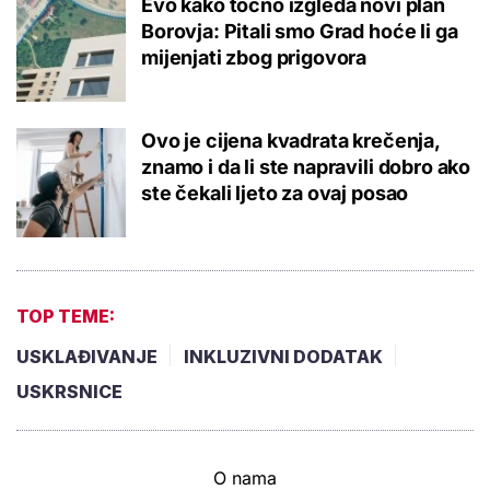
Evo kako točno izgleda novi plan
Borovja: Pitali smo Grad hoće li ga
mijenjati zbog prigovora
Ovo je cijena kvadrata krečenja,
znamo i da li ste napravili dobro ako
ste čekali ljeto za ovaj posao
TOP TEME:
USKLAĐIVANJE
INKLUZIVNI DODATAK
USKRSNICE
O nama