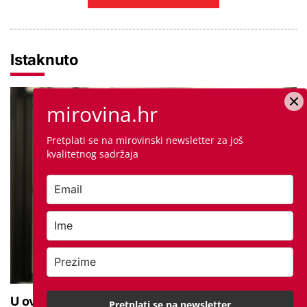
Istaknuto
mirovina.hr
Pretplati se na mirovinski newsletter za još
kvalitetnog sadržaja
U ovoj optici rade najdetaljniji pregled vida, traje
Pretplati se na newsletter