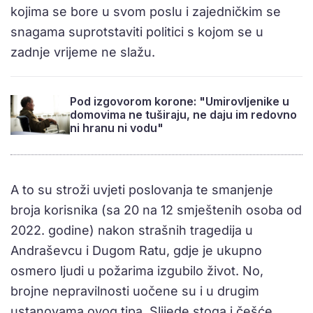
kojima se bore u svom poslu i zajedničkim se
snagama suprotstaviti politici s kojom se u
zadnje vrijeme ne slažu.
Pod izgovorom korone: "Umirovljenike u
domovima ne tuširaju, ne daju im redovno
ni hranu ni vodu"
A to su stroži uvjeti poslovanja te smanjenje
broja korisnika (sa 20 na 12 smještenih osoba od
2022. godine) nakon strašnih tragedija u
Andraševcu i Dugom Ratu, gdje je ukupno
osmero ljudi u požarima izgubilo život. No,
brojne nepravilnosti uočene su i u drugim
ustanovama ovog tipa. Slijede stoga i češće