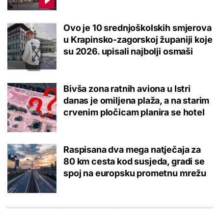
Ovo je 10 srednjoškolskih smjerova
u Krapinsko-zagorskoj županiji koje
su 2026. upisali najbolji osmaši
Bivša zona ratnih aviona u Istri
danas je omiljena plaža, a na starim
crvenim pločicam planira se hotel
Raspisana dva mega natječaja za
80 km cesta kod susjeda, gradi se
spoj na europsku prometnu mrežu