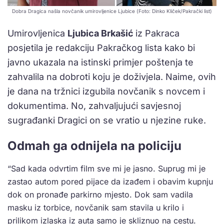
Dobra Dragica našla novčanik umirovljenice Ljubice (Foto: Dinko Kliček/Pakrački list)
Umirovljenica
Ljubica Brkašić
iz Pakraca
posjetila je redakciju Pakračkog lista kako bi
javno ukazala na istinski primjer poštenja te
zahvalila na dobroti koju je doživjela. Naime, ovih
je dana na tržnici izgubila novčanik s novcem i
dokumentima. No, zahvaljujući savjesnoj
sugrađanki Dragici on se vratio u njezine ruke.
Odmah ga odnijela na policiju
“Sad kada odvrtim film sve mi je jasno. Suprug mi je
zastao autom pored pijace da izađem i obavim kupnju
dok on pronađe parkirno mjesto. Dok sam vadila
masku iz torbice, novčanik sam stavila u krilo i
prilikom izlaska iz auta samo je skliznuo na cestu.