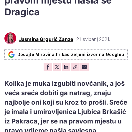
pravom mjestu našla se
Dragica
Jasmina Grgurić Zanze
21. svibanj 2021.
Dodajte Mirovina.hr kao željeni izvor na Googleu
Kolika je muka izgubiti novčanik, a još
veća sreća dobiti ga natrag, znaju
najbolje oni koji su kroz to prošli. Sreće
je imala i umirovljenica Ljubica Brkašić
iz Pakraca, jer se na pravom mjestu u
pravo vrijeme našla savjesna