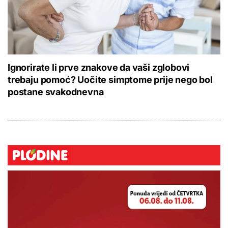
Ignorirate li prve znakove da vaši zglobovi
trebaju pomoć? Uočite simptome prije nego bol
postane svakodnevna