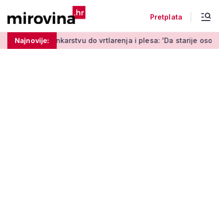
Pretplata
rstvu do vrtlarenja i plesa: 'Da starije osobe ne ostavimo sam
Najnovije: