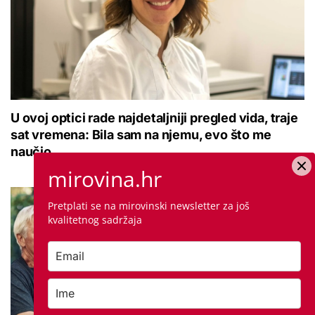
U ovoj optici rade najdetaljniji pregled vida, traje
sat vremena: Bila sam na njemu, evo što me
naučio
mirovina.hr
Pretplati se na mirovinski newsletter za još
kvalitetnog sadržaja