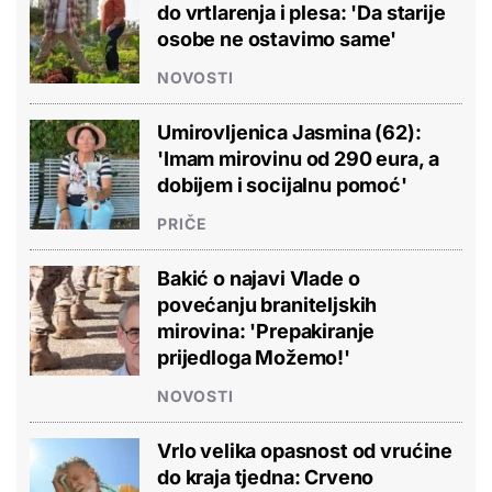
do vrtlarenja i plesa: 'Da starije
osobe ne ostavimo same'
NOVOSTI
Umirovljenica Jasmina (62):
'Imam mirovinu od 290 eura, a
dobijem i socijalnu pomoć'
PRIČE
Bakić o najavi Vlade o
povećanju braniteljskih
mirovina: 'Prepakiranje
prijedloga Možemo!'
NOVOSTI
Vrlo velika opasnost od vrućine
do kraja tjedna: Crveno