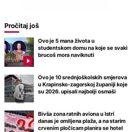
Pročitaj još
Ovo je 5 mana života u
studentskom domu na koje se svaki
brucoš mora naviknuti
Ovo je 10 srednjoškolskih smjerova
u Krapinsko-zagorskoj županiji koje
su 2026. upisali najbolji osmaši
Bivša zona ratnih aviona u Istri
danas je omiljena plaža, a na starim
crvenim pločicam planira se hotel