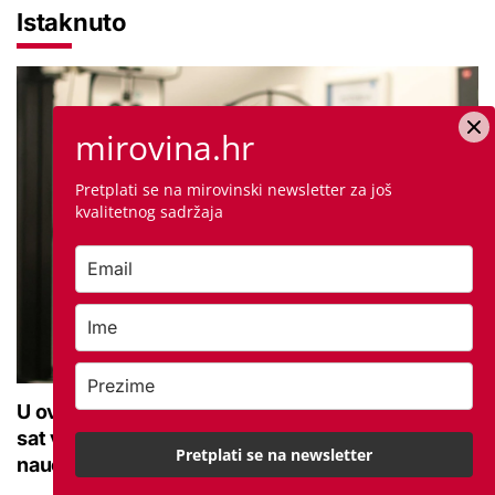
Istaknuto
mirovina.hr
Pretplati se na mirovinski newsletter za još
kvalitetnog sadržaja
U ovoj optici rade najdetaljniji pregled vida, traje
sat vremena: Bila sam na njemu, evo što me
Pretplati se na newsletter
naučio