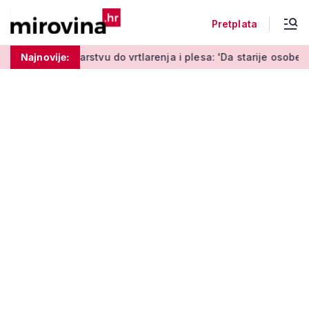
Pretplata
tvu do vrtlarenja i plesa: 'Da starije osobe ne ostavimo same'
Najnovije: