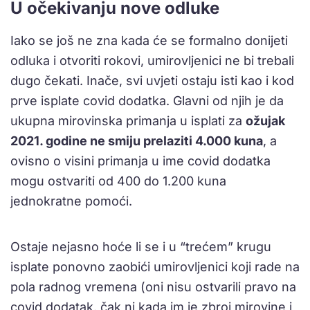
U očekivanju nove odluke
Iako se još ne zna kada će se formalno donijeti
odluka i otvoriti rokovi, umirovljenici ne bi trebali
dugo čekati. Inače, svi uvjeti ostaju isti kao i kod
prve isplate covid dodatka. Glavni od njih je da
ukupna mirovinska primanja u isplati za
ožujak
2021. godine ne smiju prelaziti 4.000 kuna
, a
ovisno o visini primanja u ime covid dodatka
mogu ostvariti od 400 do 1.200 kuna
jednokratne pomoći.
Ostaje nejasno hoće li se i u “trećem” krugu
isplate ponovno zaobići umirovljenici koji rade na
pola radnog vremena (oni nisu ostvarili pravo na
covid dodatak, čak ni kada im je zbroj mirovine i