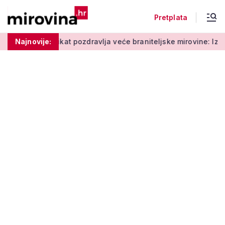
Pretplata
Jedan sindikat pozdravlja veće braniteljske mirovine: Iz drugog 
Najnovije: