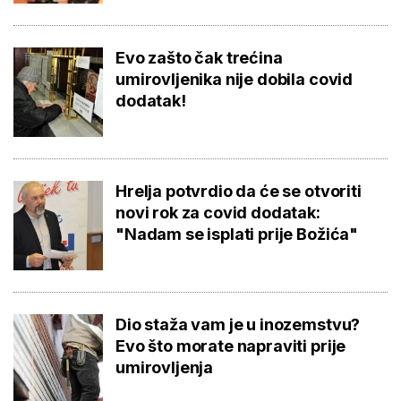
Evo zašto čak trećina
umirovljenika nije dobila covid
dodatak!
Hrelja potvrdio da će se otvoriti
novi rok za covid dodatak:
"Nadam se isplati prije Božića"
Dio staža vam je u inozemstvu?
Evo što morate napraviti prije
umirovljenja