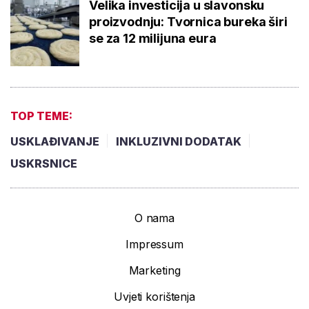
Velika investicija u slavonsku
proizvodnju: Tvornica bureka širi
se za 12 milijuna eura
TOP TEME:
USKLAĐIVANJE
INKLUZIVNI DODATAK
USKRSNICE
O nama
Impressum
Marketing
Uvjeti korištenja