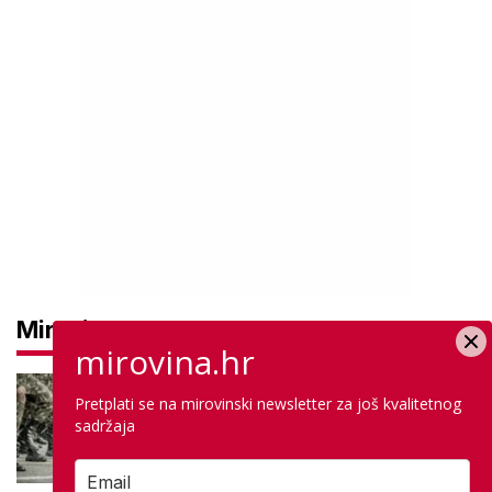
Mirovine
mirovina.hr
Veća primanja za skoro 70.000
Pretplati se na mirovinski newsletter za još kvalitetnog
branitelja: Cifre idu gore i za više
sadržaja
od četvrtine