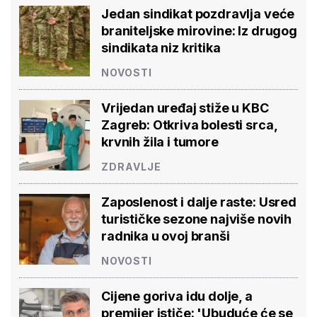
Jedan sindikat pozdravlja veće
braniteljske mirovine: Iz drugog
sindikata niz kritika
NOVOSTI
Vrijedan uređaj stiže u KBC
Zagreb: Otkriva bolesti srca,
krvnih žila i tumore
ZDRAVLJE
Zaposlenost i dalje raste: Usred
turističke sezone najviše novih
radnika u ovoj branši
NOVOSTI
Cijene goriva idu dolje, a
premijer ističe: 'Ubuduće će se