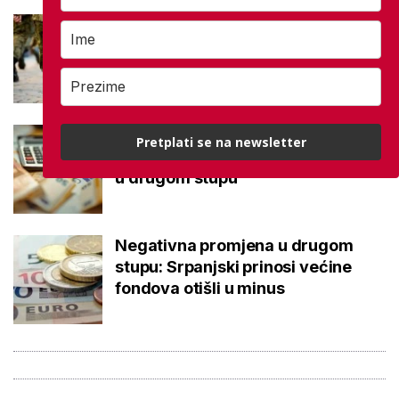
Mirovine branitelja: Dijele se u
dvije kategorije, a prima ih oko
140.000 umirovljenika
Što je MIREX i kako se računa?
Pretplati se na newsletter
Važna brojka za kategoriju štednje
u drugom stupu
Negativna promjena u drugom
stupu: Srpanjski prinosi većine
fondova otišli u minus