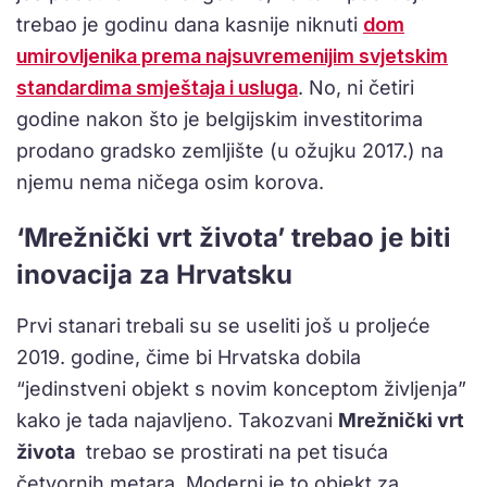
trebao je godinu dana kasnije niknuti
dom
umirovljenika prema najsuvremenijim svjetskim
standardima smještaja i usluga
. No, ni četiri
godine nakon što je belgijskim investitorima
prodano gradsko zemljište (u ožujku 2017.) na
njemu nema ničega osim korova.
‘Mrežnički vrt života’ trebao je biti
inovacija za Hrvatsku
Prvi stanari trebali su se useliti još u proljeće
2019. godine, čime bi Hrvatska dobila
“jedinstveni objekt s novim konceptom življenja”
kako je tada najavljeno. Takozvani
Mrežnički vrt
života
trebao se prostirati na pet tisuća
četvornih metara. Moderni je to objekt za