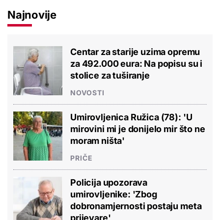
Najnovije
Centar za starije uzima opremu
za 492.000 eura: Na popisu su i
stolice za tuširanje
NOVOSTI
Umirovljenica Ružica (78): 'U
mirovini mi je donijelo mir što ne
moram ništa'
PRIČE
Policija upozorava
umirovljenike: 'Zbog
dobronamjernosti postaju meta
prijevare'