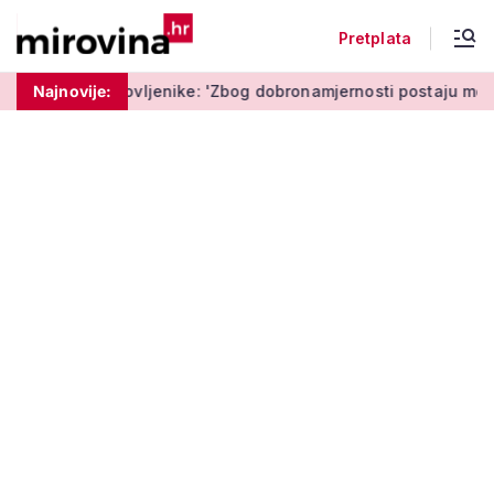
Pretplata
ljenike: 'Zbog dobronamjernosti postaju meta prijevare'
Najnovije:
Mož