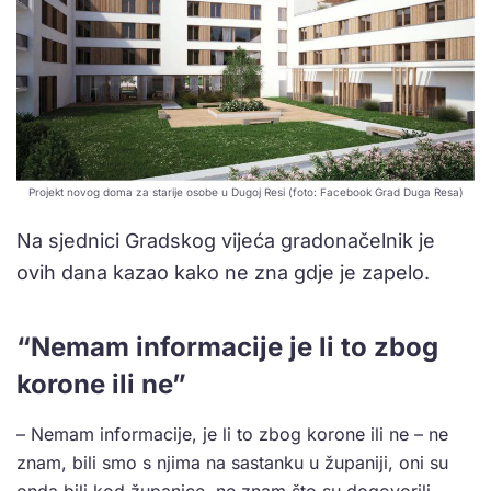
Projekt novog doma za starije osobe u Dugoj Resi (foto: Facebook Grad Duga Resa)
Na sjednici Gradskog vijeća gradonačelnik je
ovih dana kazao kako ne zna gdje je zapelo.
“Nemam informacije je li to zbog
korone ili ne”
– Nemam informacije, je li to zbog korone ili ne – ne
znam, bili smo s njima na sastanku u županiji, oni su
onda bili kod županice, ne znam što su dogovorili.