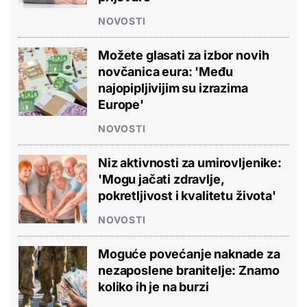
NOVOSTI
Možete glasati za izbor novih
novčanica eura: 'Među
najopipljivijim su izrazima
Europe'
NOVOSTI
Niz aktivnosti za umirovljenike:
'Mogu jačati zdravlje,
pokretljivost i kvalitetu života'
NOVOSTI
Moguće povećanje naknade za
nezaposlene branitelje: Znamo
koliko ih je na burzi