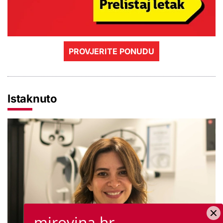
PROVJERITE PONUDU
Istaknuto
mirovina.hr