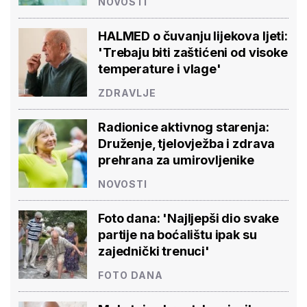
NOVOSTI
HALMED o čuvanju lijekova ljeti:
'Trebaju biti zaštićeni od visoke
temperature i vlage'
ZDRAVLJE
Radionice aktivnog starenja:
Druženje, tjelovježba i zdrava
prehrana za umirovljenike
NOVOSTI
Foto dana: 'Najljepši dio svake
partije na boćalištu ipak su
zajednički trenuci'
FOTO DANA