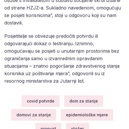
osobe s invaliditetom u sustavu socijalne skrbi izdane
od strane HZJZ-a. Sukladno navedenom, omogućuju
se posjeti korisnicima”, stoji u odgovoru koji su nam
dostavili.
Posjetitelje se obvezuje predočiti potvrdu ili
odgovarajući dokaz o testiranju. Iznimno,
omogućavaju se posjeti u unutarnjim prostorima bez
ograničenja samo u izvanrednim opravdanim
situacijama – znatno pogoršanje zdravstvenog stanja
korisnika uz poštivanje mjera”, odgovorili su iz
resornog ministarstva za Jutarnji list.
covid potvrde
dom za starije
domovi za starije
epidemiološke mjere
propust
stožer