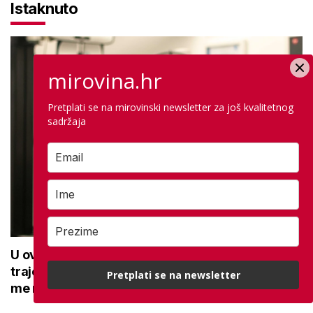
Istaknuto
mirovina.hr
Pretplati se na mirovinski newsletter za još kvalitetnog
sadržaja
U ovoj optici rade najdetaljniji pregled vida,
traje sat vremena: Bila sam na njemu, evo što
Pretplati se na newsletter
me naučio