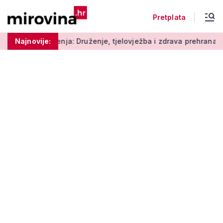
Pretplata
ja: Druženje, tjelovježba i zdrava prehrana za umirovljenike
Najnovije: