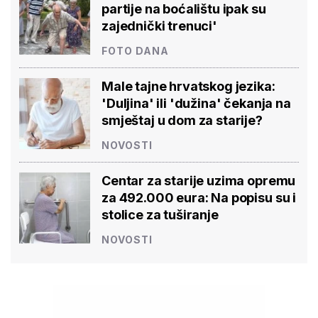
partije na boćalištu ipak su
zajednički trenuci'
FOTO DANA
Male tajne hrvatskog jezika:
'Duljina' ili 'dužina' čekanja na
smještaj u dom za starije?
NOVOSTI
Centar za starije uzima opremu
za 492.000 eura: Na popisu su i
stolice za tuširanje
NOVOSTI