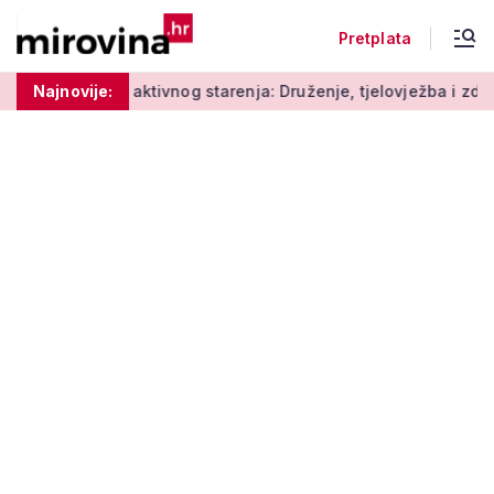
Pretplata
Radionice aktivnog starenja: Druženje, tjelovježba i zdrava pr
Najnovije: