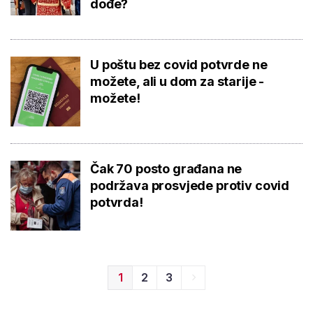
dođe?
U poštu bez covid potvrde ne
možete, ali u dom za starije -
možete!
Čak 70 posto građana ne
podržava prosvjede protiv covid
potvrda!
1
2
3