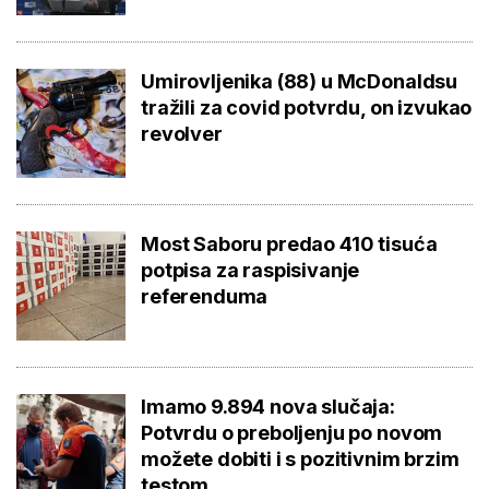
Umirovljenika (88) u McDonaldsu
tražili za covid potvrdu, on izvukao
revolver
Most Saboru predao 410 tisuća
potpisa za raspisivanje
referenduma
Imamo 9.894 nova slučaja:
Potvrdu o preboljenju po novom
možete dobiti i s pozitivnim brzim
testom