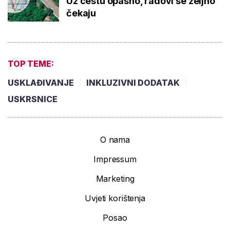
Uz cestu opasno, radovi se željno
čekaju
TOP TEME:
USKLAĐIVANJE
INKLUZIVNI DODATAK
USKRSNICE
O nama
Impressum
Marketing
Uvjeti korištenja
Posao