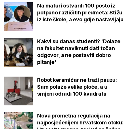
Na maturi ostvarili 100 posto iz
potpuno različitih predmeta: Stižu
iz iste škole, a evo gdje nastavljaju
Kakvi su danas studenti? 'Dolaze
na fakultet naviknuti dati točan
odgovor, a ne postaviti dobro
pitanje'
Robot keramičar ne traži pauzu:
Sam polaže velike ploče, a u
smjeni odradi 100 kvadrata
Nova prometna regulacija na
najposjećenijem hrvatskom otoku: