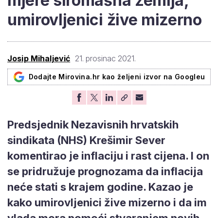
mjere siromašna zemlja,
umirovljenici žive mizerno
Josip Mihaljević
21. prosinac 2021.
Dodajte Mirovina.hr kao željeni izvor na Googleu
Predsjednik Nezavisnih hrvatskih
sindikata (NHS) Krešimir Sever
komentirao je inflaciju i rast cijena. I on
se pridružuje prognozama da inflacija
neće stati s krajem godine. Kazao je
kako umirovljenici žive mizerno i da im
vlada mora pomoći stvaranjem novih