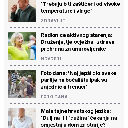
'Trebaju biti zaštićeni od visoke
temperature i vlage'
ZDRAVLJE
Radionice aktivnog starenja:
Druženje, tjelovježba i zdrava
prehrana za umirovljenike
NOVOSTI
Foto dana: 'Najljepši dio svake
partije na boćalištu ipak su
zajednički trenuci'
FOTO DANA
Male tajne hrvatskog jezika:
'Duljina' ili 'dužina' čekanja na
smještaj u dom za starije?