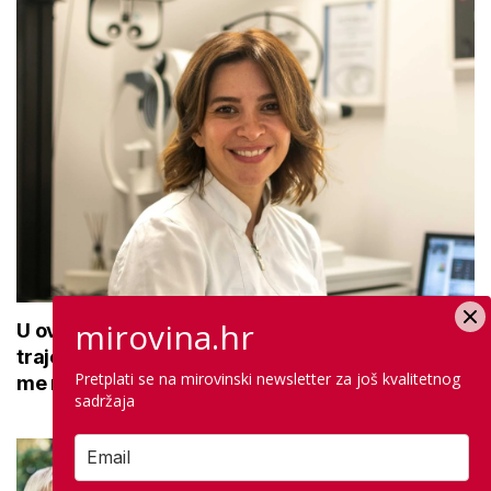
mirovina.hr
U ovoj optici rade najdetaljniji pregled vida,
traje sat vremena: Bila sam na njemu, evo što
Pretplati se na mirovinski newsletter za još kvalitetnog
me naučio
sadržaja