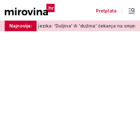
Pretplata
g jezika: 'Duljina' ili 'dužina' čekanja na smještaj u dom za sta
Najnovije: