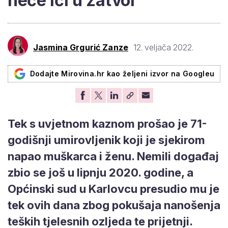
neće ići u zatvor
Jasmina Grgurić Zanze
12. veljača 2022.
Dodajte Mirovina.hr kao željeni izvor na Googleu
Tek s uvjetnom kaznom prošao je 71-
godišnji umirovljenik koji je sjekirom
napao muškarca i ženu. Nemili događaj
zbio se još u lipnju 2020. godine, a
Općinski sud u Karlovcu presudio mu je
tek ovih dana zbog pokušaja nanošenja
teških tjelesnih ozljeda te prijetnji.