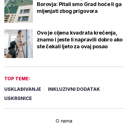
Borovja: Pitali smo Grad hoće li ga
mijenjati zbog prigovora
Ovo je cijena kvadrata krečenja,
znamo i jeste li napravili dobro ako
ste čekali ljeto za ovaj posao
TOP TEME:
USKLAĐIVANJE
INKLUZIVNI DODATAK
USKRSNICE
O nama