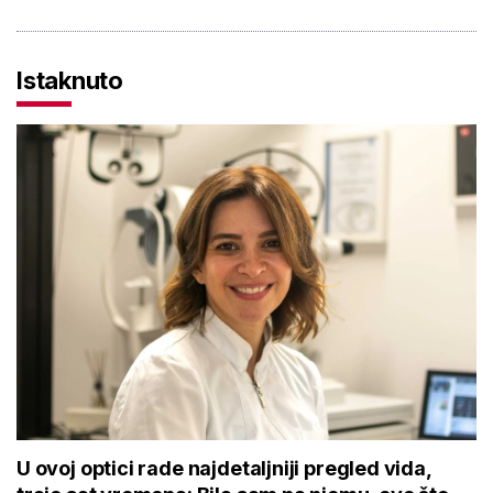
Istaknuto
U ovoj optici rade najdetaljniji pregled vida,