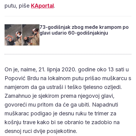
putu, piše
KAportal
.
73-godišnjak zbog međe krampom po
glavi udario 60-godišnjakinju
On je, naime, 21. lipnja 2020. godine oko 13 sati u
Popović Brdu na lokalnom putu prišao muškarcu s
namjerom da ga ustraši i teško tjelesno ozljedi.
Zamahnuo je sjekirom prema njegovoj glavi,
govoreći mu pritom da će ga ubiti. Napadnuti
muškarac podigao je desnu ruku te trimer za
košnju trave kako bi se obranio te zadobio na
desnoj ruci dvije posjekotine.