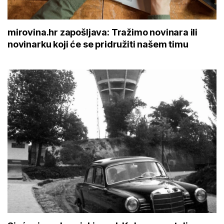
mirovina.hr zapošljava: Tražimo novinara ili
novinarku koji će se pridružiti našem timu