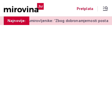
Pretplata
mirovljenike: 'Zbog dobronamjernosti postaju meta prijevare'
Najnovije: