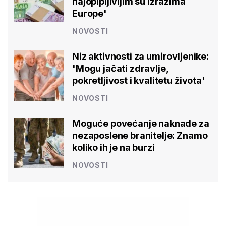
najopipljivijim su izrazima
Europe'
NOVOSTI
Niz aktivnosti za umirovljenike:
'Mogu jačati zdravlje,
pokretljivost i kvalitetu života'
NOVOSTI
Moguće povećanje naknade za
nezaposlene branitelje: Znamo
koliko ih je na burzi
NOVOSTI