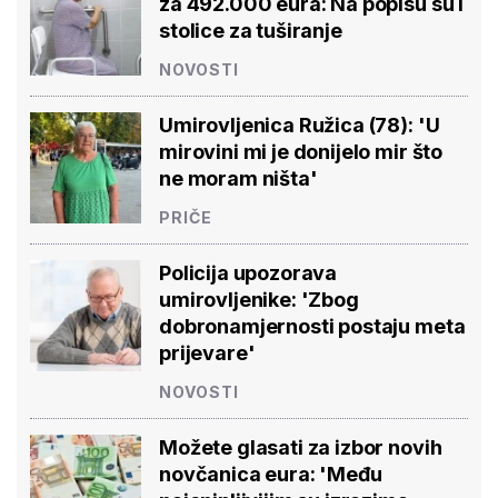
za 492.000 eura: Na popisu su i
stolice za tuširanje
NOVOSTI
Umirovljenica Ružica (78): 'U
mirovini mi je donijelo mir što
ne moram ništa'
PRIČE
Policija upozorava
umirovljenike: 'Zbog
dobronamjernosti postaju meta
prijevare'
NOVOSTI
Možete glasati za izbor novih
novčanica eura: 'Među