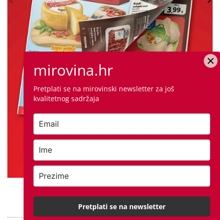
mirovina.hr
Pretplati se na mirovinski newsletter za još
kvalitetnog sadržaja
PROVJERITE PONUDU
Pretplati se na newsletter