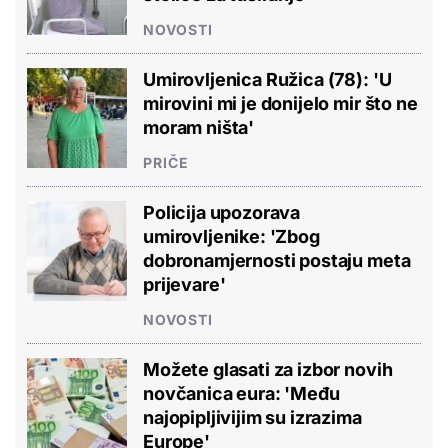
NOVOSTI
Umirovljenica Ružica (78): 'U
mirovini mi je donijelo mir što ne
moram ništa'
PRIČE
Policija upozorava
umirovljenike: 'Zbog
dobronamjernosti postaju meta
prijevare'
NOVOSTI
Možete glasati za izbor novih
novčanica eura: 'Među
najopipljivijim su izrazima
Europe'