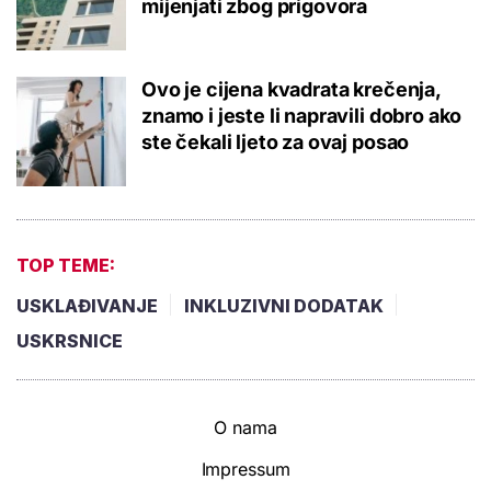
mijenjati zbog prigovora
Ovo je cijena kvadrata krečenja,
znamo i jeste li napravili dobro ako
ste čekali ljeto za ovaj posao
TOP TEME:
USKLAĐIVANJE
INKLUZIVNI DODATAK
USKRSNICE
O nama
Impressum