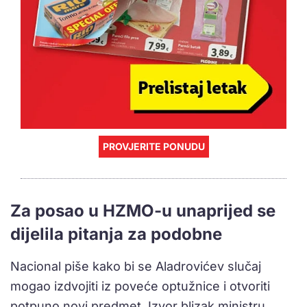
PROVJERITE PONUDU
Za posao u HZMO-u unaprijed se
dijelila pitanja za podobne
Nacional piše kako bi se Aladrovićev slučaj
mogao izdvojiti iz poveće optužnice i otvoriti
potpuno novi predmet. Izvor blizak ministru