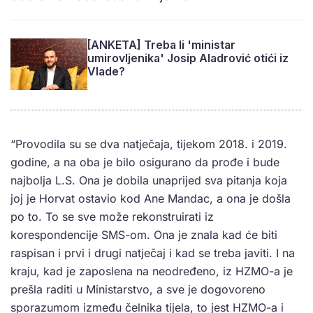
[ANKETA] Treba li 'ministar
umirovljenika' Josip Aladrović otići iz
Vlade?
“Provodila su se dva natječaja, tijekom 2018. i 2019.
godine, a na oba je bilo osigurano da prođe i bude
najbolja L.S. Ona je dobila unaprijed sva pitanja koja
joj je Horvat ostavio kod Ane Mandac, a ona je došla
po to. To se sve može rekonstruirati iz
korespondencije SMS-om. Ona je znala kad će biti
raspisan i prvi i drugi natječaj i kad se treba javiti. I na
kraju, kad je zaposlena na neodređeno, iz HZMO-a je
prešla raditi u Ministarstvo, a sve je dogovoreno
sporazumom između čelnika tijela, to jest HZMO-a i