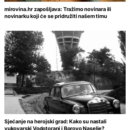
mirovina.hr zapošljava: Tražimo novinara ili
novinarku koji će se pridružiti našem timu
Sjećanje na herojski grad: Kako su nastali
vukovarski Vodotoranj i Borovo Naselje?