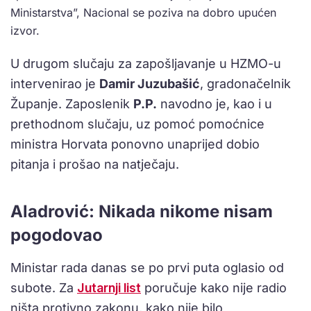
Ministarstva”, Nacional se poziva na dobro upućen
izvor.
U drugom slučaju za zapošljavanje u HZMO-u
intervenirao je
Damir Juzubašić
, gradonačelnik
Županje. Zaposlenik
P.P.
navodno je, kao i u
prethodnom slučaju, uz pomoć pomoćnice
ministra Horvata ponovno unaprijed dobio
pitanja i prošao na natječaju.
Aladrović: Nikada nikome nisam
pogodovao
Ministar rada danas se po prvi puta oglasio od
subote. Za
Jutarnji list
poručuje kako nije radio
ništa protivno zakonu, kako nije bilo