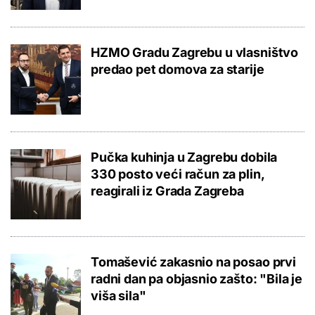
HZMO Gradu Zagrebu u vlasništvo
predao pet domova za starije
Pučka kuhinja u Zagrebu dobila
330 posto veći račun za plin,
reagirali iz Grada Zagreba
Tomašević zakasnio na posao prvi
radni dan pa objasnio zašto: "Bila je
viša sila"