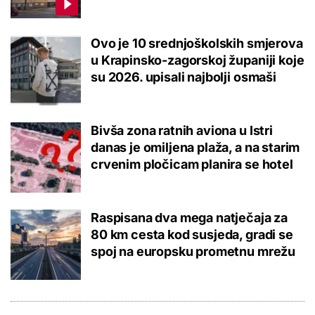
Ovo je 10 srednjoškolskih smjerova
u Krapinsko-zagorskoj županiji koje
su 2026. upisali najbolji osmaši
Bivša zona ratnih aviona u Istri
danas je omiljena plaža, a na starim
crvenim pločicam planira se hotel
Raspisana dva mega natječaja za
80 km cesta kod susjeda, gradi se
spoj na europsku prometnu mrežu