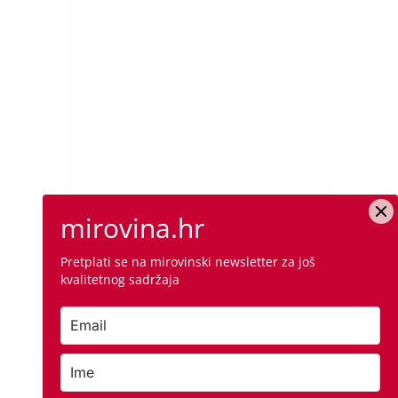
mirovina.hr
Pretplati se na mirovinski newsletter za još
kvalitetnog sadržaja