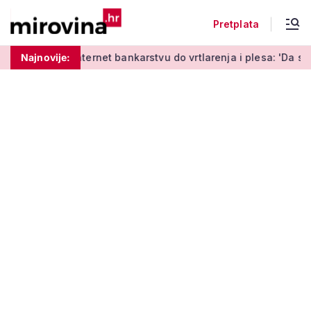
Pretplata
čenja o internet bankarstvu do vrtlarenja i plesa: 'Da starije
Najnovije: