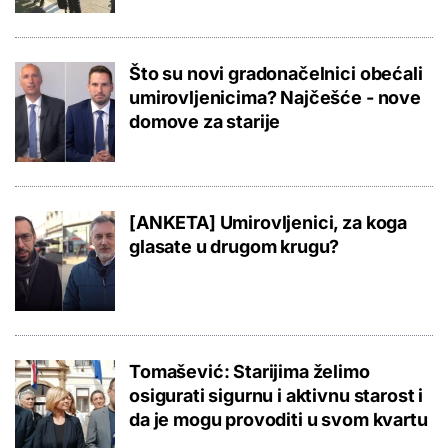
Što su novi gradonačelnici obećali
umirovljenicima? Najčešće - nove
domove za starije
[ANKETA] Umirovljenici, za koga
glasate u drugom krugu?
Tomašević: Starijima želimo
osigurati sigurnu i aktivnu starost i
da je mogu provoditi u svom kvartu