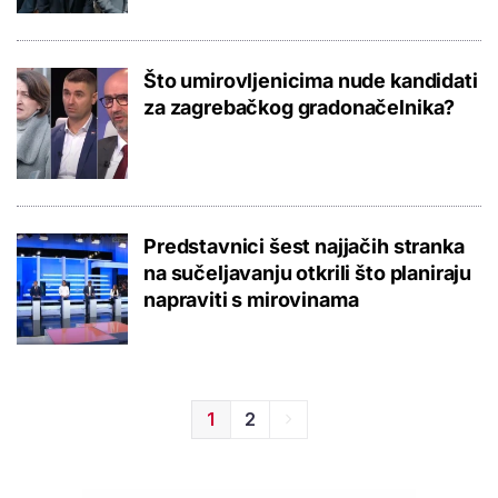
Što umirovljenicima nude kandidati
za zagrebačkog gradonačelnika?
Predstavnici šest najjačih stranka
na sučeljavanju otkrili što planiraju
napraviti s mirovinama
1
2