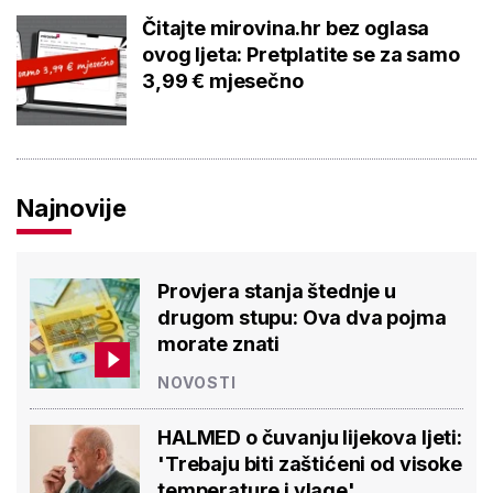
Čitajte mirovina.hr bez oglasa
ovog ljeta: Pretplatite se za samo
3,99 € mjesečno
Najnovije
Provjera stanja štednje u
drugom stupu: Ova dva pojma
morate znati
NOVOSTI
HALMED o čuvanju lijekova ljeti:
'Trebaju biti zaštićeni od visoke
temperature i vlage'