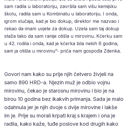
sam radila u laboratoriju, završila sam višu kemijsku
školu, radila sam u Kombinatu u laboratoriju. I onda,
igrom slučaja, kad je bio dokup, direktor me nazvao i
rekao da imam uvjete za dokup. Uzela sam taj dokup
staža tako da sam ranije otišla u mirovinu. Kćerku sam
u 42. rodila i onda, kad je kćerka bila nekih 6 godina,
sam ja otišla u mirovinu”- priča nam gospođa Zdenka.
Govori nam kako su prije njih četvero živjeli na
samo 890 HRD-a. Njezin muž je odbio vojnu
mirovinu, čekao je starosnu mirovinu i bio je na
birou 10 godina bez ikakvih primanja. Sada je malo
odahnula jer je njih dvoje s dvije mirovine i lakše
im je. Prije su morali krpati kraj s krajem i ona je
radila, kako kaže, tuđe poslove kod drugih kako