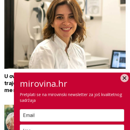
U ovoj optici rade najdetaljniji pregled vida,
mirovina.hr
traje sat vremena: Bila sam na njemu, evo što
me naučio
Pretplati se na mirovinski newsletter za još kvalitetnog
sadržaja