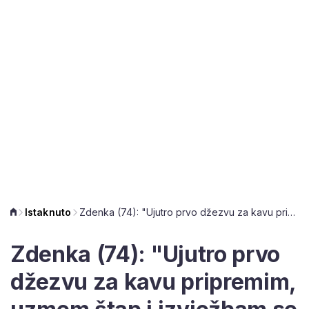
Istaknuto
Zdenka (74): "Ujutro prvo džezvu za kavu pripremim, uzmem štap i izvježbam se malo"
Zdenka (74): "Ujutro prvo
džezvu za kavu pripremim,