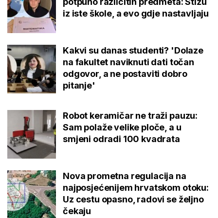
potpuno različitih predmeta: Stižu
iz iste škole, a evo gdje nastavljaju
Kakvi su danas studenti? 'Dolaze
na fakultet naviknuti dati točan
odgovor, a ne postaviti dobro
pitanje'
Robot keramičar ne traži pauzu:
Sam polaže velike ploče, a u
smjeni odradi 100 kvadrata
Nova prometna regulacija na
najposjećenijem hrvatskom otoku:
Uz cestu opasno, radovi se željno
čekaju