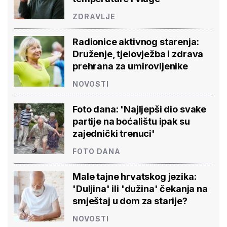
ZDRAVLJE
Radionice aktivnog starenja:
Druženje, tjelovježba i zdrava
prehrana za umirovljenike
NOVOSTI
Foto dana: 'Najljepši dio svake
partije na boćalištu ipak su
zajednički trenuci'
FOTO DANA
Male tajne hrvatskog jezika:
'Duljina' ili 'dužina' čekanja na
smještaj u dom za starije?
NOVOSTI