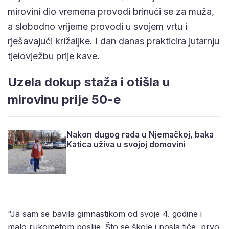
mirovini dio vremena provodi brinući se za muža,
a slobodno vrijeme provodi u svojem vrtu i
rješavajući križaljke. I dan danas prakticira jutarnju
tjelovježbu prije kave.
Uzela dokup staža i otišla u
mirovinu prije 50-e
Nakon dugog rada u Njemačkoj, baka
Katica uživa u svojoj domovini
“Ja sam se bavila gimnastikom od svoje 4. godine i
malo rukometom poslije. Što se škole i posla tiče, prvo