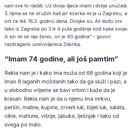
sam sve to riješiti. Uz dvoje djece imam i dvoje unučadi.
S njima se ne družim baš jer kćerka mi je u Zagrebu, a
oni će tek 18.3. godinu dana. Dvojke su. Ali dođu oni
tako iz Zagreba po 3 ili 4 puta godišnje kod bake svoje.
A sin mi se nije ženio, on je 40 godina” – govori
razdragano umirovljenica Zdenka.
“Imam 74 godine, ali još pamtim”
Rekla nam je i kako ima muža od 68 godina koji je
imao 8 laganih moždanih tako da ga služi i pazi, a
u slobodno vrijeme se bavi vrtom i kaže da je
krasan. Rekla nam je da u njemu ima mrkvu,
peršin, maline, kupine, crveni luk, bijeli luk, salata,
cikle, mahune, višnje, jabuke, lješnjak i tako od
svega po malo.