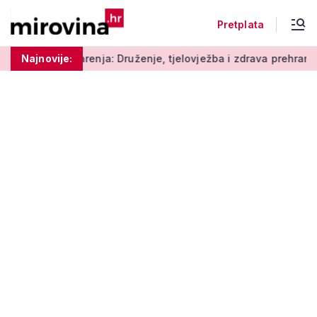
Pretplata
enja: Druženje, tjelovježba i zdrava prehrana za umirovljenike
Najnovije: