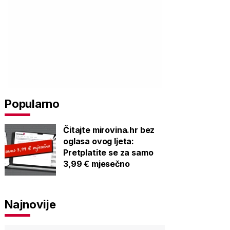
Popularno
Čitajte mirovina.hr bez
oglasa ovog ljeta:
Pretplatite se za samo
3,99 € mjesečno
Najnovije