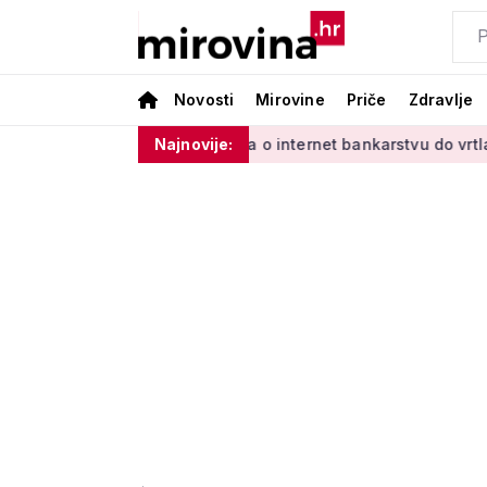
Novosti
Mirovine
Priče
Zdravlje
ladinim'
Od učenja o internet bankarstvu do vrtlarenja i pl
Najnovije: