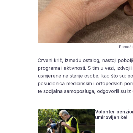
Pomoć i 
Crveni križ, između ostalog, nastoji pobolj
programa i aktivnosti. S tim u vezi, izdvojili
usmjerene na starije osobe, kao što su: po
posudionica medicinskih i ortopedskih pom
te socijalna samoposluga, odgovorili su iz
Volonter penzion
umirovljenike!