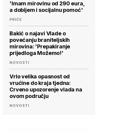
'Imam mirovinu od 290 eura,
a dobijem i socijalnu pomoć'
PRIČE
Bakić o najavi Vlade o
povećanju braniteljskih
mirovina: 'Prepakiranje
prijedloga Možemo!'
NOVOSTI
Vrlo velika opasnost od
vrućine do kraja tjedna:
Crveno upozorenje vlada na
ovom području
NOVOSTI