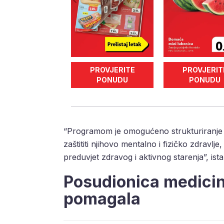
PROVJERITE
PROVJERIT
PONUDU
PONUDU
“Programom je omogućeno strukturiranje s
zaštititi njihovo mentalno i fizičko zdravlj
preduvjet zdravog i aktivnog starenja”, ist
Posudionica medicin
pomagala