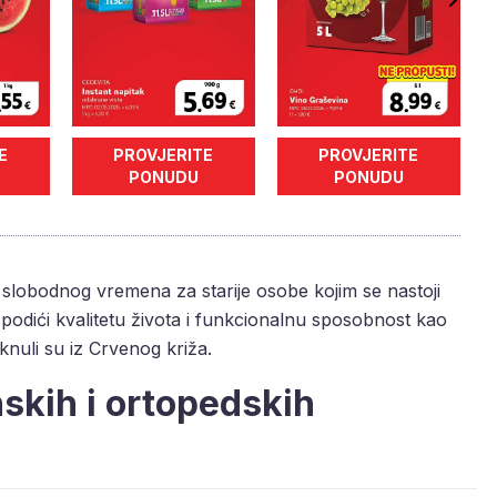
E
PROVJERITE
PROVJERITE
PONUDU
PONUDU
lobodnog vremena za starije osobe kojim se nastoji
e, podići kvalitetu života i funkcionalnu sposobnost kao
aknuli su iz Crvenog križa.
skih i ortopedskih