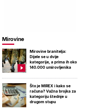
PROVJERITE
PROVJERITE
PROVJ
Mirovine
PONUDU
PONUDU
PON
Mirovine branitelja:
Dijele se u dvije
kategorije, a prima ih oko
140.000 umirovljenika
Što je MIREX i kako se
računa? Važna brojka za
kategoriju štednje u
drugom stupu