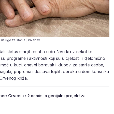
usluge za starije | Pixabay
šati status starijih osoba u društvu kroz nekoliko
 su programe i aktivnosti koji su u cijelosti ili djelomično
moć u kući, dnevni boravak i klubovi za starije osobe,
agala, priprema i dostava toplih obroka u dom korisnika
 Crvenog križa.
er: Crveni križ osmislio genijalni projekt za