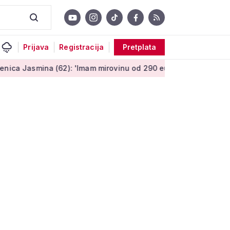
Prijava
Registracija
Pretplata
na (62): 'Imam mirovinu od 290 eura, a dobijem i socijalnu po