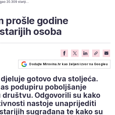
Crveni križ tijekom prošle godine pomogao 20.309 starijih osoba
m prošle godine
tarijih osoba
Dodajte Mirovina.hr kao željeni izvor na Googleu
 djeluje gotovo dva stoljeća.
nas podupiru poboljšanje
u društvu. Odgovorili su kako
ivnosti nastoje unaprijediti
 starijih sugrađana te kako su