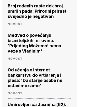
Broj rođenih raste dok broj
umrlih pada: Prirodni prirast
svejedno je negativan
NOVOSTI
Medved o povećanju
braniteljskih mirovina:
'Prijedlog Možemo! nema
veze s Vladinim'
NOVOSTI
Od učenja o internet
bankarstvu do vrtlarenja i
plesa: 'Da starije osobe ne
ostavimo same'
NOVOSTI
Umirovljenica Jasmina (62):