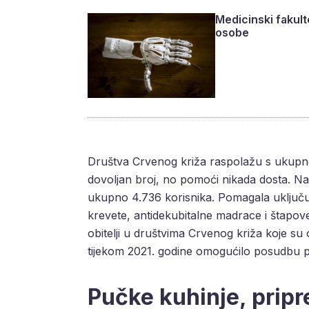
Medicinski fakult
osobe
Društva Crvenog križa raspolažu s ukupno
dovoljan broj, no pomoći nikada dosta. Na
ukupno 4.736 korisnika. Pomagala uključuju
krevete, antidekubitalne madrace i štapove.
obitelji u društvima Crvenog križa koje su
tijekom 2021. godine omogućilo posudbu p
Pučke kuhinje, pripr