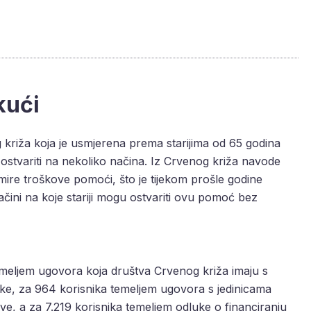
kući
 križa koja je usmjerena prema starijima od 65 godina
 ostvariti na nekoliko načina. Iz Crvenog križa navode
dmire troškove pomoći, što je tijekom prošle godine
načini na koje stariji mogu ostvariti ovu pomoć bez
emeljem ugovora koja društva Crvenog križa imaju s
litike, za 964 korisnika temeljem ugovora s jedinicama
e, a za 7.219 korisnika temeljem odluke o financiranju