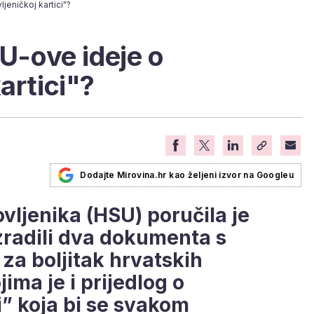
jeničkoj kartici"?
SU-ove ideje o
artici"?
Dodajte Mirovina.hr kao željeni izvor na Googleu
vljenika (HSU) poručila je
zradili dva dokumenta s
za boljitak hrvatskih
ima je i prijedlog o
i” koja bi se svakom