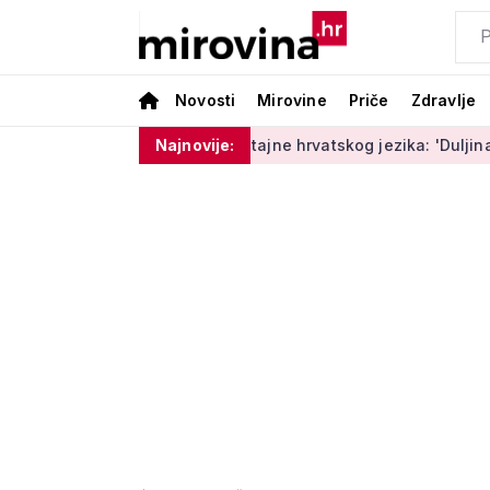
Novosti
Mirovine
Priče
Zdravlje
ki trenuci'
Male tajne hrvatskog jezika: 'Duljina' ili 'dužin
Najnovije: