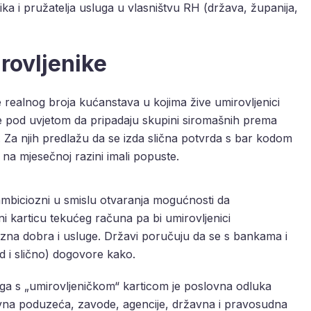
ika i pružatelja usluga u vlasništvu RH (država, županija,
rovljenike
 realnog broja kućanstava u kojima žive umirovljenici
ete pod uvjetom da pripadaju skupini siromašnih prema
 Za njih predlažu da se izda slična potvrda s bar kodom
i na mjesečnoj razini imali popuste.
biciozni u smislu otvaranja mogućnosti da
ni karticu tekućeg računa pa bi umirovljenici
azna dobra i usluge. Državi poručuju da se s bankama i
d i slično) dogovore kako.
ga s „umirovljeničkom“ karticom je poslovna odluka
 javna poduzeća, zavode, agencije, državna i pravosudna