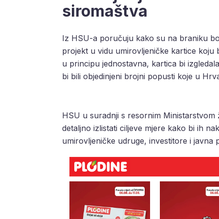
siromaštva
Iz HSU-a poručuju kako su na braniku borbe
projekt u vidu umirovljeničke kartice koju b
u principu jednostavna, kartica bi izgledala
bi bili objedinjeni brojni popusti koje u Hrv
HSU u suradnji s resornim Ministarstvom želi 
detaljno izlistati ciljeve mjere kako bi ih 
umirovljeničke udruge, investitore i javna