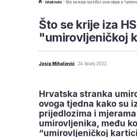
Istaknuto
Što se krije iza HSU-ove ideje o "umirovl
Što se krije iza H
"umirovljeničkoj k
Josip Mihaljević
24. lipanj 2022.
Hrvatska stranka umiro
ovoga tjedna kako su i
prijedlozima i mjerama 
umirovljenika, među koj
“umirovljeničkoj kartic