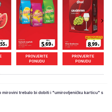
E
PROVJERITE
PROVJERITE
PONUDU
PONUDU
 mirovini trebalo bi dobiti i "umirovljeničku karticu" s