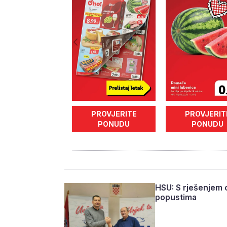
PROVJERITE
PROVJERIT
PONUDU
PONUDU
HSU: S rješenjem o
popustima