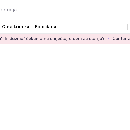
Crna kronika
Foto dana
a' čekanja na smještaj u dom za starije?
Centar za starije uz