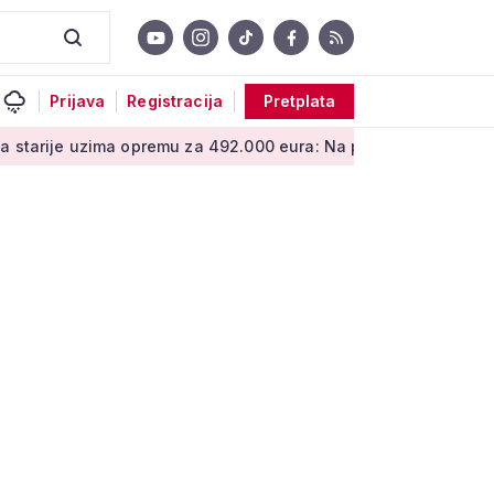
Prijava
Registracija
Pretplata
ima opremu za 492.000 eura: Na popisu su i stolice za tuširanj