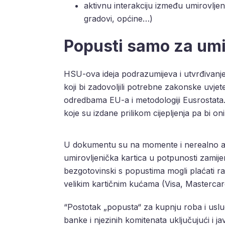
aktivnu interakciju između umirovljen
gradovi, općine…)
Popusti samo za umi
HSU-ova ideja podrazumijeva i utvrđivanje
koji bi zadovoljili potrebne zakonske uvj
odredbama EU-a i metodologiji Eusrostata.
koje su izdane prilikom cijepljenja pa bi on
U dokumentu su na momente i nerealno am
umirovljenička kartica u potpunosti zamije
bezgotovinski s popustima mogli plaćati r
velikim kartičnim kućama (Visa, Mastercar
“Postotak „popusta“ za kupnju roba i uslu
banke i njezinih komitenata uključujući i