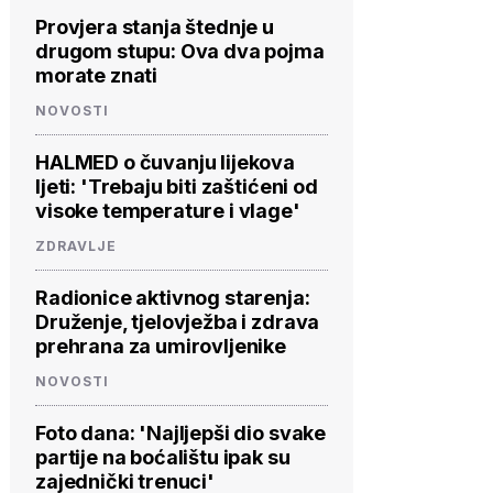
Provjera stanja štednje u
drugom stupu: Ova dva pojma
morate znati
NOVOSTI
HALMED o čuvanju lijekova
ljeti: 'Trebaju biti zaštićeni od
visoke temperature i vlage'
ZDRAVLJE
Radionice aktivnog starenja:
Druženje, tjelovježba i zdrava
prehrana za umirovljenike
NOVOSTI
Foto dana: 'Najljepši dio svake
partije na boćalištu ipak su
zajednički trenuci'