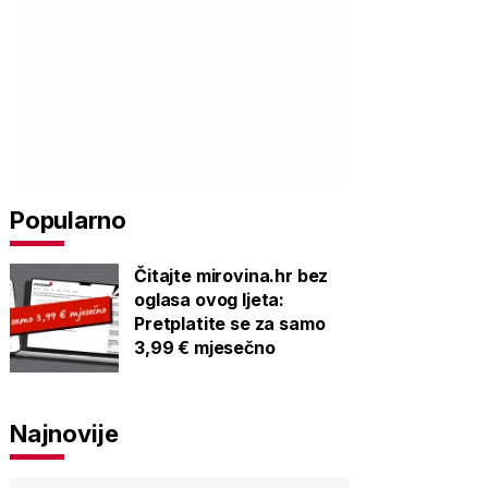
Popularno
Čitajte mirovina.hr bez
oglasa ovog ljeta:
Pretplatite se za samo
3,99 € mjesečno
Najnovije