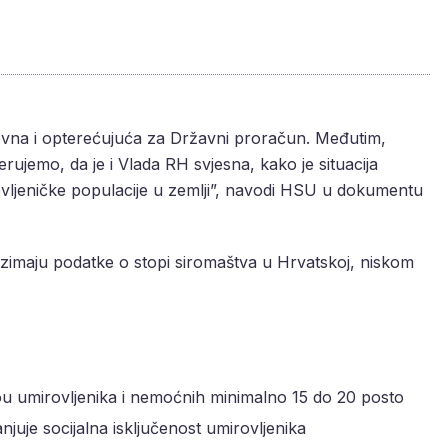
tjevna i opterećujuća za Državni proračun. Međutim,
erujemo, da je i Vlada RH svjesna, kako je situacija
ovljeničke populacije u zemlji”, navodi HSU u dokumentu
zimaju podatke o stopi siromaštva u Hrvatskoj, niskom
u umirovljenika i nemoćnih minimalno 15 do 20 posto
njuje socijalna isključenost umirovljenika