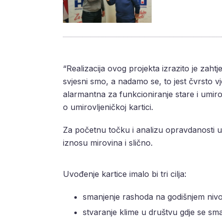
“Realizacija ovog projekta izrazito je zah
svjesni smo, a nadamo se, to jest čvrsto vj
alarmantna za funkcioniranje stare i umir
o umirovljeničkoj kartici.
Za početnu točku i analizu opravdanosti u
iznosu mirovina i slično.
Uvođenje kartice imalo bi tri cilja:
smanjenje rashoda na godišnjem nivo
stvaranje klime u društvu gdje se sma