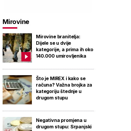
Mirovine
Mirovine branitelja:
Dijele se u dvije
kategorije, a prima ih oko
140.000 umirovljenika
Što je MIREX i kako se
računa? Važna brojka za
kategoriju štednje u
drugom stupu
Negativna promjena u
drugom stupu: Srpanjski