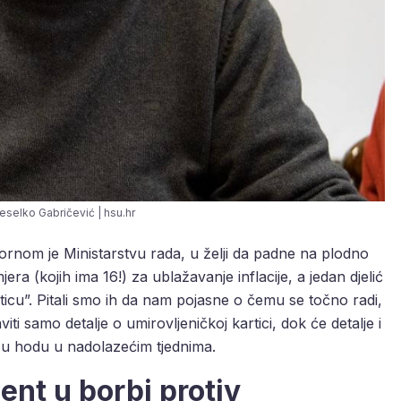
eselko Gabričević | hsu.hr
rnom je Ministarstvu rada, u želji da padne na plodno
mjera (kojih ima 16!) za ublažavanje inflacije, a jedan djelić
ticu”. Pitali smo ih da nam pojasne o čemu se točno radi,
ti samo detalje o umirovljeničkoj kartici, dok će detalje i
 u hodu u nadolazećim tjednima.
ent u borbi protiv