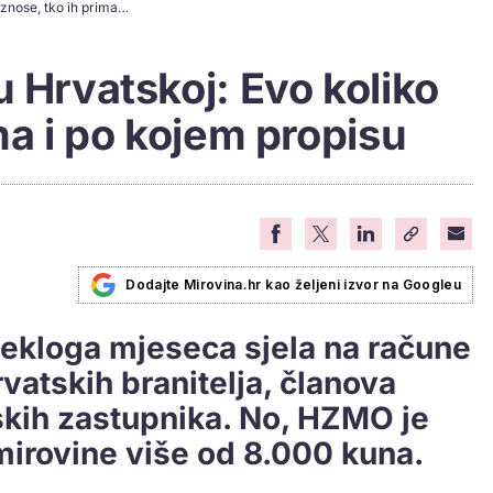
Najviše mirovine u Hrvatskoj: Evo koliko iznose, tko ih prima i po kojem propisu
u Hrvatskoj: Evo koliko
ma i po kojem propisu
Dodajte Mirovina.hr kao željeni izvor na Googleu
tekloga mjeseca sjela na račune
atskih branitelja, članova
orskih zastupnika. No, HZMO je
mirovine više od 8.000 kuna.