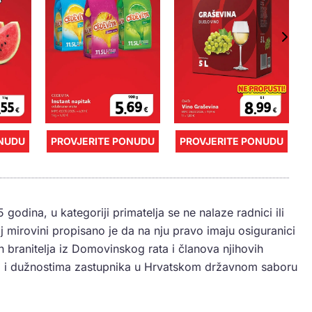
ONUDU
PROVJERITE PONUDU
PROVJERITE PONUDU
godina, u kategoriji primatelja se ne nalaze radnici ili
j mirovini propisano je da na nju pravo imaju osiguranici
branitelja iz Domovinskog rata i članova njihovih
ima i dužnostima zastupnika u Hrvatskom državnom saboru