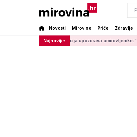
Novosti
Mirovine
Priče
Zdravlje
oram ništa'
Policija upozorava umirovljenike: 'Zbog dobrona
Najnovije: