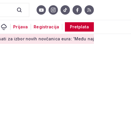
Prijava
Registracija
Pretplata
ovih novčanica eura: 'Među najopipljivijim su izrazima Europe'