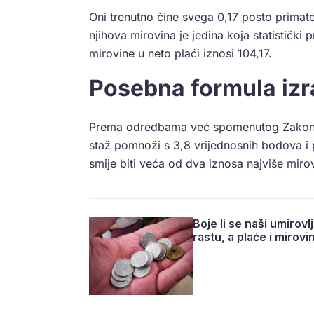
Oni trenutno čine svega 0,17 posto primat
njihova mirovina je jedina koja statistički
mirovine u neto plaći iznosi 104,17.
Posebna formula iz
Prema odredbama već spomenutog Zakona o
staž pomnoži s 3,8 vrijednosnih bodova i
smije biti veća od dva iznosa najviše miro
Boje li se naši umirovl
rastu, a plaće i mirovi