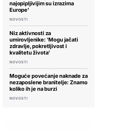
najopipljivijim su izrazima
Europe'
NOVOSTI
Niz aktivnosti za
umirovljenike: 'Mogu jačati
zdravlje, pokretljivost i
kvalitetu života'
NOVOSTI
Moguće povećanje naknade za
nezaposlene branitelje: Znamo
koliko ih je na burzi
NOVOSTI