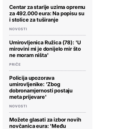
Centar za starije uzima opremu
za 492.000 eura: Na popisu su
i stolice za tuširanje
NOVOSTI
Umirovljenica Ružica (78): 'U
mirovini mi je donijelo mir što
ne moram ništa'
PRIČE
Policija upozorava
umirovljenike: 'Zbog
dobronamjernosti postaju
meta prijevare'
NOVOSTI
Možete glasati za izbor novih
novčanica eura: 'Među