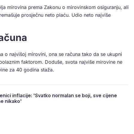
elja mirovina prema Zakonu o mirovinskom osiguranju, ali
 premašuje prosječnu neto plaću. Udio neto najviše
računa
 najvišoj mirovini, ona se računa tako da se ukupni
 polaznim faktorom. Doduše, svota najviše mirovine ne
vine za 40 godina staža.
jenici inflacije: 'Svatko normalan se boji, sve cijene
ne nikako'