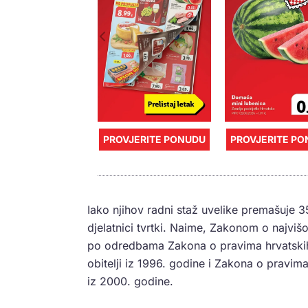
PROVJERITE PONUDU
PROVJERITE P
Iako njihov radni staž uvelike premašuje 35 
djelatnici tvrtki. Naime, Zakonom o najvišo
po odredbama Zakona o pravima hrvatskih 
obitelji iz 1996. godine i Zakona o prav
iz 2000. godine.