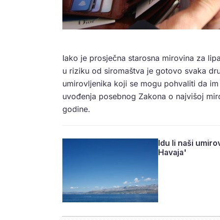
Iako je prosječna starosna mirovina za li
u riziku od siromaštva je gotovo svaka dr
umirovljenika koji se mogu pohvaliti da i
uvođenja posebnog Zakona o najvišoj mirov
godine.
Idu li naši umir
Havaja'