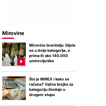
Mirovine
Mirovine branitelja: Dijele
se u dvije kategorije, a
prima ih oko 140.000
umirovljenika
Što je MIREX i kako se
računa? Važna brojka za
kategoriju štednje u
drugom stupu