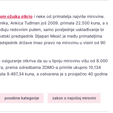
kom ožujka otkrio
i neke od primatelja najviše mirovine.
nika, Ankica Tuđman još 2009. primala 22.500 kuna, a s
ađuju redovnim putem, samo posljednje usklađivanje bi
 hrvatski predsjednik Stjepan Mesić je među primateljima
redsjednik države imao pravo na mirovinu u visini od 90
osiguranje otkriva da su u lipnju mirovinu višu od 8.000
ra, prema odredbama ZOMO-a primile ukupno 10.134
sila 9.497,34 kuna, a ostvarena je s prosječno 40 godina
posebne kategorije
zakon o najvišoj mirovini