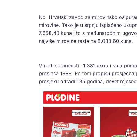
No, Hrvatski zavod za mirovinsko osiguran
mirovine. Tako je u srpnju isplaćeno ukupn
7.658,40 kuna i to s međunarodnim ugo
najviše mirovine raste na 8.033,60 kuna.
Vrijedi spomenuti i 1.331 osobu koja prima
prosinca 1998. Po tom propisu prosječna je
prosjeku odradili 35 godina, devet mjeseci