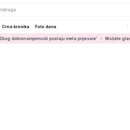
Crna kronika
Foto dana
mjernosti postaju meta prijevare'
Možete glasati za izbor n