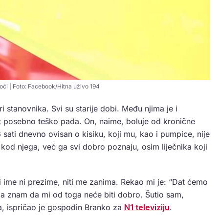
oći | Foto: Facebook/Hitna uživo 194
i stanovnika. Svi su starije dobi. Među njima je i
t posebno teško pada. On, naime, boluje od kronične
 sati dnevno ovisan o kisiku, koji mu, kao i pumpice, nije
kod njega, već ga svi dobro poznaju, osim liječnika koji
i ime ni prezime, niti me zanima. Rekao mi je: “Dat ćemo
, ja znam da mi od toga neće biti dobro. Šutio sam,
 ća, ispričao je gospodin Branko za
N1 televiziju
.