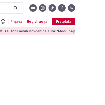
Prijava
Registracija
Pretplata
ovih novčanica eura: 'Među najopipljivijim su izrazima Europe'