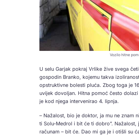
Vozilo hitne pom
U selu Garjak pokraj Vrlike žive svega četir
gospodin Branko, kojemu takva izoliranos
opstruktivne bolesti pluća. Zbog toga je 16
uvijek dovoljan. Hitna pomoć često dolazi 
je kod njega intervenirao 4. lipnja.
– Nažalost, bio je doktor, ja mu ne znam n
ti Solu-Medrol i bit će ti dobro”. Nažalost
računam – bit će. Dao mi ga je i otišli su