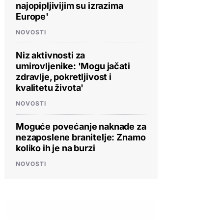
najopipljivijim su izrazima
Europe'
NOVOSTI
Niz aktivnosti za
umirovljenike: 'Mogu jačati
zdravlje, pokretljivost i
kvalitetu života'
NOVOSTI
Moguće povećanje naknade za
nezaposlene branitelje: Znamo
koliko ih je na burzi
NOVOSTI