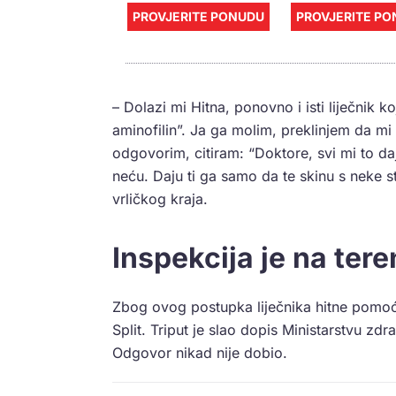
PROVJERITE PONUDU
PROVJERITE P
– Dolazi mi Hitna, ponovno i isti liječnik 
aminofilin”. Ja ga molim, preklinjem da mi g
odgovorim, citiram: “Doktore, svi mi to daj
neću. Daju ti ga samo da te skinu s neke st
vrličkog kraja.
Inspekcija je na tere
Zbog ovog postupka liječnika hitne pomoć
Split. Triput je slao dopis Ministarstvu zd
Odgovor nikad nije dobio.