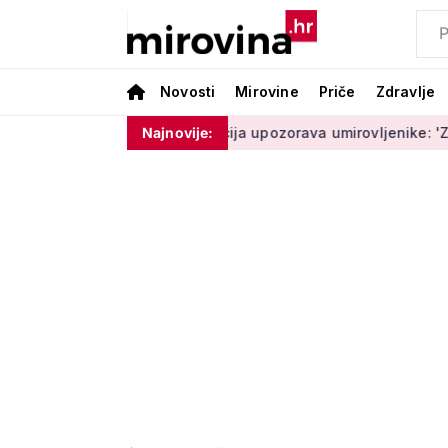
Novosti
Mirovine
Priče
Zdravlje
oram ništa'
Policija upozorava umirovljenike: 'Zbog dobrona
Najnovije: