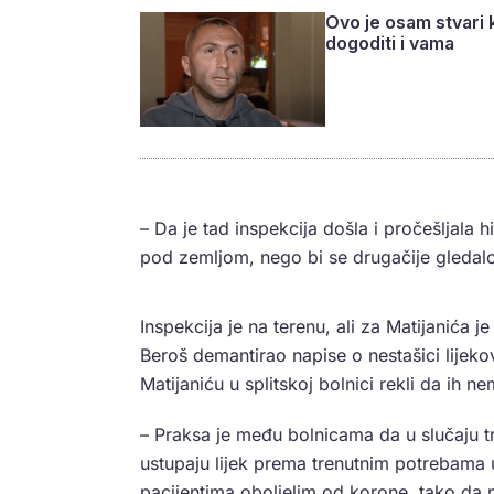
Ovo je osam stvari 
dogoditi i vama
– Da je tad inspekcija došla i pročešljala
pod zemljom, nego bi se drugačije gledalo 
Inspekcija je na terenu, ali za Matijanića 
Beroš demantirao napise o nestašici lijeko
Matijaniću u splitskoj bolnici rekli da ih ne
– Praksa je među bolnicama da u slučaju 
ustupaju lijek prema trenutnim potrebama 
pacijentima oboljelim od korone, tako da 