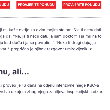
ONUDU
PROVJERITE PONUDU
PROVJERITE PONUDU
koji mi kaže ovdje za ovim mojim stolom: “Ja ti neću dati
a da: “Ne, ja ti neću dati, ja sam doktor”. I ja mu na to
u kad dođu i ja se povratim.” “Neka ti drugi daju, ja
vari”, prepričao je njihov razgovor umirovljenik iz
nu, ali…
i proveo je 16 dana na odjelu intenzivne njege KBC-a
ravstva u kojem zbog njega zahtijeva inspekcijski nadzor.