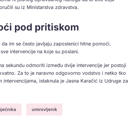
oručili su iz Ministarstva zdravstva.
oći pod pritiskom
u da im se često javljaju zaposlenici hitne pomoći.
sve intervencije na koje su poslani.
 na sekundu odmoriti između dvije intervencije jer postoji
vatno. Za to je naravno odgovorno vodstvo i netko tko
m intervencijama, istaknula je Jasna Karačić iz Udruge za
iječnika
umirovljenik