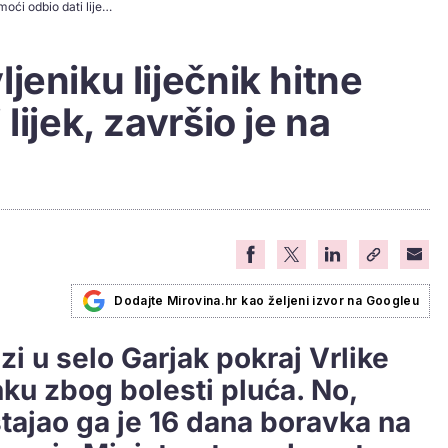
Šokantno: Umirovljeniku liječnik hitne pomoći odbio dati lijek, završio je na intenzivnoj njezi
jeniku liječnik hitne
lijek, završio je na
Dodajte Mirovina.hr kao željeni izvor na Googleu
i u selo Garjak pokraj Vrlike
u zbog bolesti pluća. No,
stajao ga je 16 dana boravka na