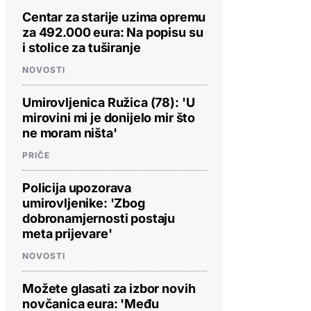
Centar za starije uzima opremu
za 492.000 eura: Na popisu su
i stolice za tuširanje
NOVOSTI
Umirovljenica Ružica (78): 'U
mirovini mi je donijelo mir što
ne moram ništa'
PRIČE
Policija upozorava
umirovljenike: 'Zbog
dobronamjernosti postaju
meta prijevare'
NOVOSTI
Možete glasati za izbor novih
novčanica eura: 'Među