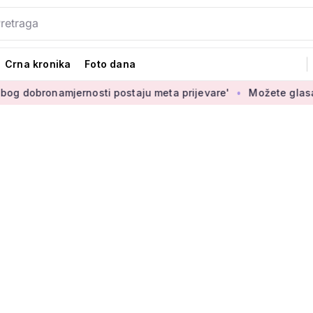
Crna kronika
Foto dana
mjernosti postaju meta prijevare'
Možete glasati za izbor n