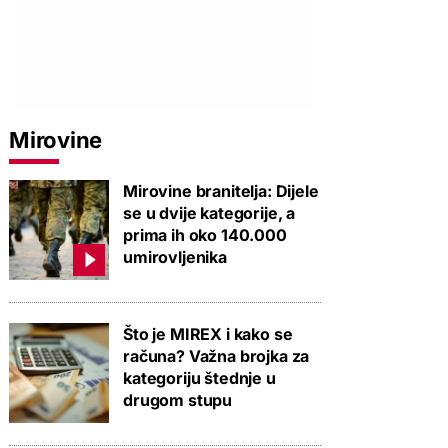
Mirovine
Mirovine branitelja: Dijele
se u dvije kategorije, a
prima ih oko 140.000
umirovljenika
Što je MIREX i kako se
računa? Važna brojka za
kategoriju štednje u
drugom stupu