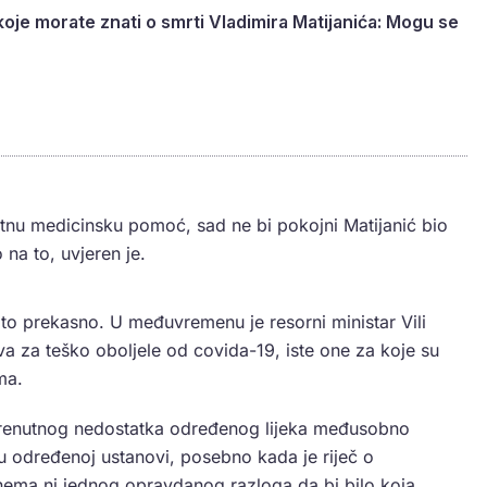
koje morate znati o smrti Vladimira Matijanića: Mogu se
 hitnu medicinsku pomoć, sad ne bi pokojni Matijanić bio
na to, uvjeren je.
je to prekasno. U međuvremenu je resorni ministar Vili
va za teško oboljele od covida-19, iste one za koje su
ma.
trenutnog nedostatka određenog lijeka međusobno
u određenoj ustanovi, posebno kada je riječ o
nema ni jednog opravdanog razloga da bi bilo koja