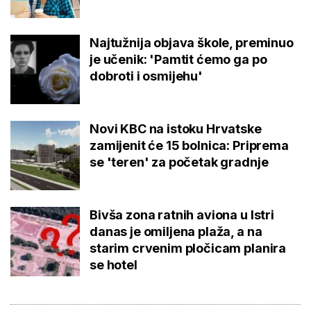
Najtužnija objava škole, preminuo
je učenik: 'Pamtit ćemo ga po
dobroti i osmijehu'
Novi KBC na istoku Hrvatske
zamijenit će 15 bolnica: Priprema
se 'teren' za početak gradnje
Bivša zona ratnih aviona u Istri
danas je omiljena plaža, a na
starim crvenim pločicam planira
se hotel