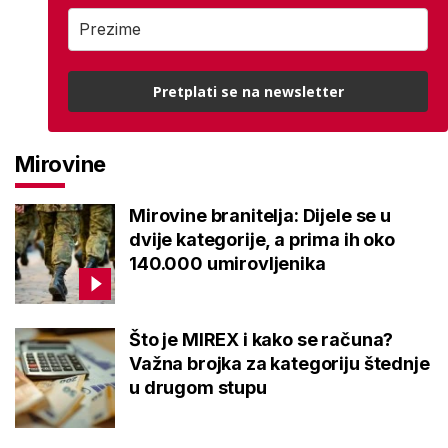
Pretplati se na newsletter
Mirovine
Mirovine branitelja: Dijele se u
dvije kategorije, a prima ih oko
140.000 umirovljenika
Što je MIREX i kako se računa?
Važna brojka za kategoriju štednje
u drugom stupu