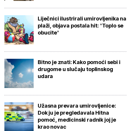
Liječnici ilustrirali umirovljenika na
plaži, objava postala hit: 'Toplo se
obucite'
Bitno je znati: Kako pomoći sebi i
drugome u slučaju toplinskog
udara
Užasna prevara umirovljenice:
Dok ju je pregledavala Hitna
pomoć, medicinski radnik joj je
krao novac