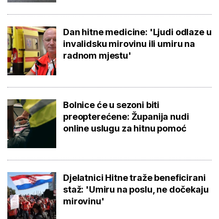
Dan hitne medicine: 'Ljudi odlaze u
invalidsku mirovinu ili umiru na
radnom mjestu'
Bolnice će u sezoni biti
preopterećene: Županija nudi
online uslugu za hitnu pomoć
Djelatnici Hitne traže beneficirani
staž: 'Umiru na poslu, ne dočekaju
mirovinu'