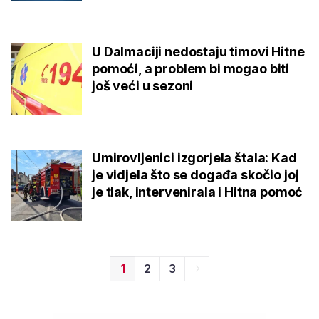
U Dalmaciji nedostaju timovi Hitne
pomoći, a problem bi mogao biti
još veći u sezoni
Umirovljenici izgorjela štala: Kad
je vidjela što se događa skočio joj
je tlak, intervenirala i Hitna pomoć
1
2
3