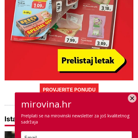
PROVJERITE PONUDU
mirovina.hr
Pretplati se na mirovinski newsletter za još kvalitetnog
Istaknuto
sadržaja