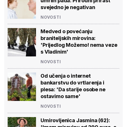
umrlih pada: Prirodni prirast
svejedno je negativan
NOVOSTI
Medved o povećanju
braniteljskih mirovina:
'Prijedlog Možemo! nema veze
s Vladinim'
NOVOSTI
Od učenja o internet
bankarstvu do vrtlarenja i
plesa: 'Da starije osobe ne
ostavimo same'
NOVOSTI
Umirovljenica Jasmina (62):