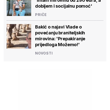
'Imam mirovinu od 290 eura, a
dobijem i socijalnu pomoć'
PRIČE
Bakić o najavi Vlade o
povećanju braniteljskih
mirovina: 'Prepakiranje
prijedloga Možemo!'
NOVOSTI