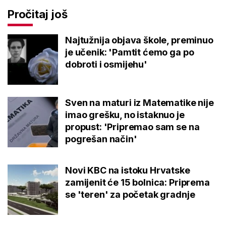
Pročitaj još
Najtužnija objava škole, preminuo
je učenik: 'Pamtit ćemo ga po
dobroti i osmijehu'
Sven na maturi iz Matematike nije
imao grešku, no istaknuo je
propust: 'Pripremao sam se na
pogrešan način'
Novi KBC na istoku Hrvatske
zamijenit će 15 bolnica: Priprema
se 'teren' za početak gradnje