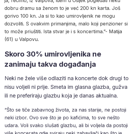
ja, recimo, iz Valpova, idem u Osijek pogledati neku
dobru dramu sa ženom to je već 200 kn karta. Još
gorivo 100 kn. Ja si to kao umirovljenik ne mogu
dozvoliti. S ovakvim primanjima, malo koji penzioner si
to može priuštiti. Ista stvar je i s koncertima.”- Matija
(61) u Valpovu.
Skoro 30% umirovljenika ne
zanimaju takva događanja
Neki ne žele više odlaziti na koncerte dok drugi to
nisu voljeli ni prije. Smeta im glasna glazba, gužva
ili ne preferiraju glazbu koja je danas aktualna.
“Što se tiče zabavnog života, za nas starije, ne postoji
neki izbor. Ovo sve što je po kafićima, to sve nešto
udara. Voli svako slušati glazbu, ali bi voljela da postoji
više koncerata gdje sviraju neki zabavljači kao što je