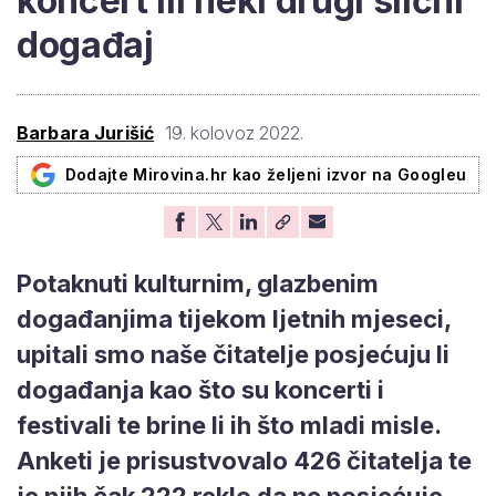
koncert ili neki drugi slični
događaj
Barbara Jurišić
19. kolovoz 2022.
Dodajte Mirovina.hr kao željeni izvor na Googleu
Potaknuti kulturnim, glazbenim
događanjima tijekom ljetnih mjeseci,
upitali smo naše čitatelje posjećuju li
događanja kao što su koncerti i
festivali te brine li ih što mladi misle.
Anketi je prisustvovalo 426 čitatelja te
je njih čak 222 reklo da ne posjećuje