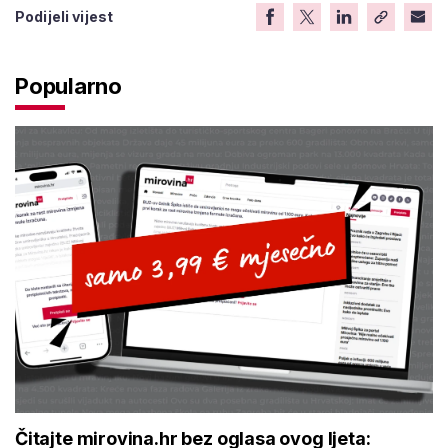
Podijeli vijest
Popularno
Čitajte mirovina.hr bez oglasa ovog ljeta: