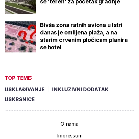
se 'teren' za početak gradnje
Bivša zona ratnih aviona u Istri
danas je omiljena plaža, a na
starim crvenim pločicam planira
se hotel
TOP TEME:
USKLAĐIVANJE
INKLUZIVNI DODATAK
USKRSNICE
O nama
Impressum