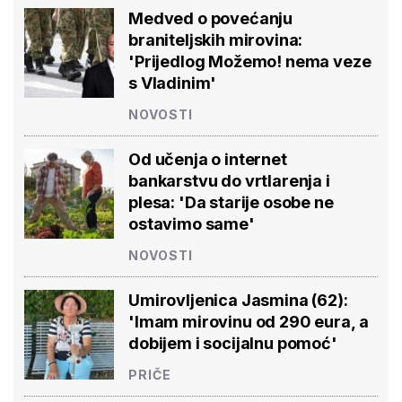
Medved o povećanju
braniteljskih mirovina:
'Prijedlog Možemo! nema veze
s Vladinim'
NOVOSTI
Od učenja o internet
bankarstvu do vrtlarenja i
plesa: 'Da starije osobe ne
ostavimo same'
NOVOSTI
Umirovljenica Jasmina (62):
'Imam mirovinu od 290 eura, a
dobijem i socijalnu pomoć'
PRIČE