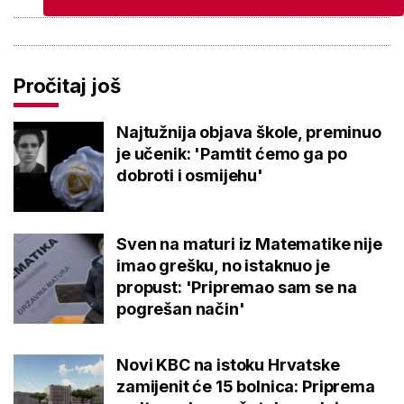
Pročitaj još
Najtužnija objava škole, preminuo
je učenik: 'Pamtit ćemo ga po
dobroti i osmijehu'
Sven na maturi iz Matematike nije
imao grešku, no istaknuo je
propust: 'Pripremao sam se na
pogrešan način'
Novi KBC na istoku Hrvatske
zamijenit će 15 bolnica: Priprema