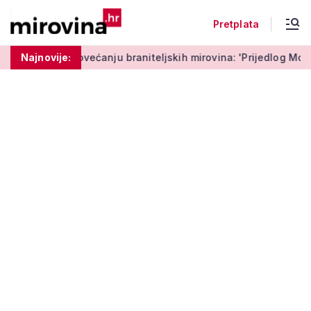
Pretplata
edved o povećanju braniteljskih mirovina: 'Prijedlog Možemo!
Najnovije: