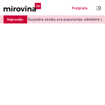
Pretplata
om stupu
Najnovije:
Susjedna zemlja sve popularnije odredište Amerikan