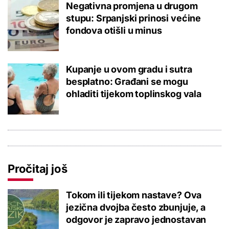
Negativna promjena u drugom
stupu: Srpanjski prinosi većine
fondova otišli u minus
Kupanje u ovom gradu i sutra
besplatno: Građani se mogu
ohladiti tijekom toplinskog vala
Pročitaj još
Tokom ili tijekom nastave? Ova
jezična dvojba često zbunjuje, a
odgovor je zapravo jednostavan