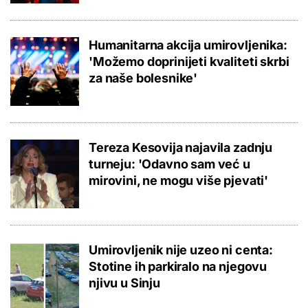
Humanitarna akcija umirovljenika:
'Možemo doprinijeti kvaliteti skrbi
za naše bolesnike'
Tereza Kesovija najavila zadnju
turneju: 'Odavno sam već u
mirovini, ne mogu više pjevati'
Umirovljenik nije uzeo ni centa:
Stotine ih parkiralo na njegovu
njivu u Sinju