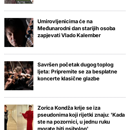
Umirovljenicima će na
Međunarodni dan starijih osoba
zapjevati Vlado Kalember
Savršen početak dugog toplog
ljeta: Pripremite se za besplatne
koncerte klasične glazbe
Zorica Kondža krije se iza
pseudonima koji rijetki znaju: 'Kada
ste na pozornici, u jednu ruku
morate biti psiholog'