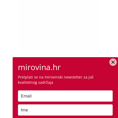
mirovina.hr
Pretplati se na mirovinski newsletter za još
kvalitetnog sadržaja