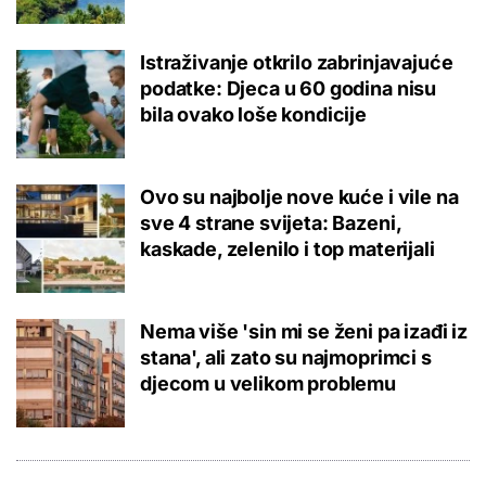
Istraživanje otkrilo zabrinjavajuće
podatke: Djeca u 60 godina nisu
bila ovako loše kondicije
Ovo su najbolje nove kuće i vile na
sve 4 strane svijeta: Bazeni,
kaskade, zelenilo i top materijali
Nema više 'sin mi se ženi pa izađi iz
stana', ali zato su najmoprimci s
djecom u velikom problemu