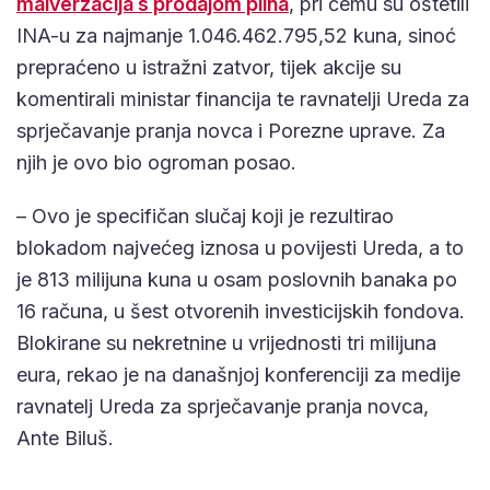
malverzacija s prodajom plina
, pri čemu su oštetili
INA-u za najmanje 1.046.462.795,52 kuna, sinoć
prepraćeno u istražni zatvor, tijek akcije su
komentirali ministar financija te ravnatelji Ureda za
sprječavanje pranja novca i Porezne uprave. Za
njih je ovo bio ogroman posao.
– Ovo je specifičan slučaj koji je rezultirao
blokadom najvećeg iznosa u povijesti Ureda, a to
je 813 milijuna kuna u osam poslovnih banaka po
16 računa, u šest otvorenih investicijskih fondova.
Blokirane su nekretnine u vrijednosti tri milijuna
eura, rekao je na današnjoj konferenciji za medije
ravnatelj Ureda za sprječavanje pranja novca,
Ante Biluš.