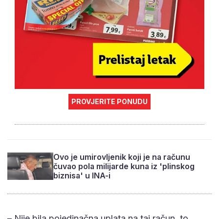
PROVJERITE PONUDU
Ovo je umirovljenik koji je na računu
čuvao pola milijarde kuna iz 'plinskog
biznisa' u INA-i
– Nije bila pojedinačna uplata na taj račun, to