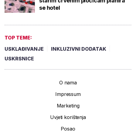
starim crvenim pločicam planira
se hotel
TOP TEME:
USKLAĐIVANJE
INKLUZIVNI DODATAK
USKRSNICE
O nama
Impressum
Marketing
Uvjeti korištenja
Posao