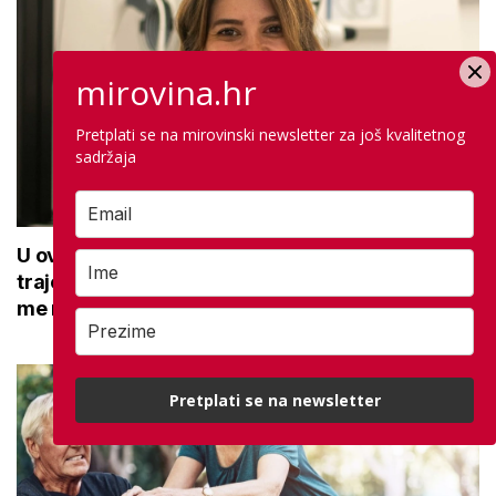
mirovina.hr
Pretplati se na mirovinski newsletter za još kvalitetnog
sadržaja
U ovoj optici rade najdetaljniji pregled vida,
traje sat vremena: Bila sam na njemu, evo što
me naučio
Pretplati se na newsletter