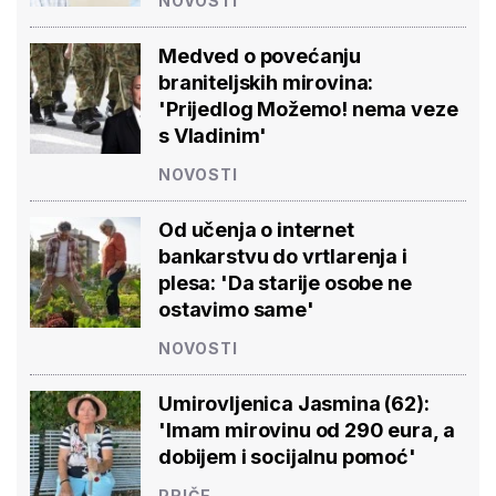
NOVOSTI
Medved o povećanju
braniteljskih mirovina:
'Prijedlog Možemo! nema veze
s Vladinim'
NOVOSTI
Od učenja o internet
bankarstvu do vrtlarenja i
plesa: 'Da starije osobe ne
ostavimo same'
NOVOSTI
Umirovljenica Jasmina (62):
'Imam mirovinu od 290 eura, a
dobijem i socijalnu pomoć'
PRIČE