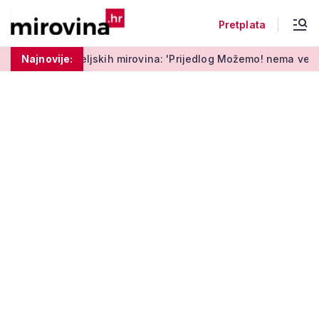
Pretplata
kih mirovina: 'Prijedlog Možemo! nema veze s Vladinim'
Najnovije:
Od