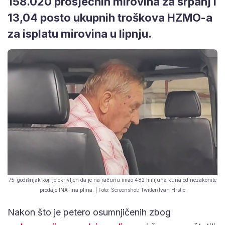
158.020 prosječnih mirovina za srpanj i
13,04 posto ukupnih troškova HZMO-a
za isplatu mirovina u lipnju.
75-godišnjak koji je okrivljen da je na računu imao 482 milijuna kuna od nezakonite
prodaje INA-ina plina. | Foto: Screenshot: Twitter/Ivan Hrstic
Nakon što je petero osumnjičenih zbog