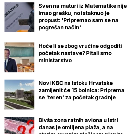
Sven na maturi iz Matematike nije
imao grešku, no istaknuo je
propust: 'Pripremao sam se na
pogrešan način'
Hoće li se zbog vrućine odgoditi
početak nastave? Pitali smo
ministarstvo
Novi KBC na istoku Hrvatske
zamijenit će 15 bolnica: Priprema
se 'teren' za početak gradnje
Bivša zona ratnih aviona u Istri
danas je omiljena plaža, a na