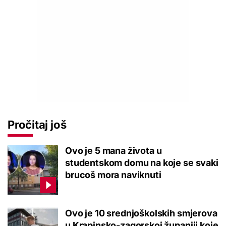
Pročitaj još
Ovo je 5 mana života u
studentskom domu na koje se svaki
brucoš mora naviknuti
Ovo je 10 srednjoškolskih smjerova
u Krapinsko-zagorskoj županiji koje