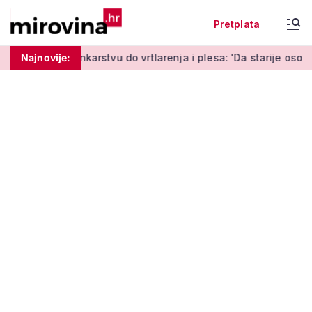
Pretplata
ankarstvu do vrtlarenja i plesa: 'Da starije osobe ne ostavimo 
Najnovije: