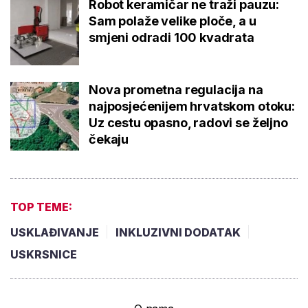
Robot keramičar ne traži pauzu:
Sam polaže velike ploče, a u
smjeni odradi 100 kvadrata
Nova prometna regulacija na
najposjećenijem hrvatskom otoku:
Uz cestu opasno, radovi se željno
čekaju
TOP TEME:
USKLAĐIVANJE
INKLUZIVNI DODATAK
USKRSNICE