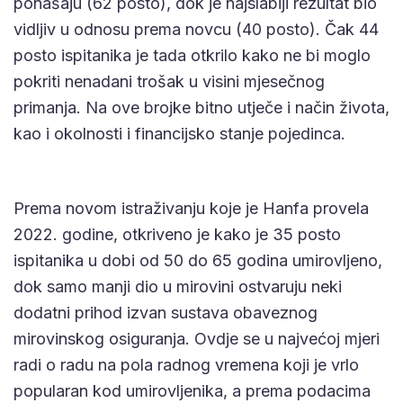
ponašaju (62 posto), dok je najslabiji rezultat bio
vidljiv u odnosu prema novcu (40 posto). Čak 44
posto ispitanika je tada otkrilo kako ne bi moglo
pokriti nenadani trošak u visini mjesečnog
primanja. Na ove brojke bitno utječe i način života,
kao i okolnosti i financijsko stanje pojedinca.
Prema novom istraživanju koje je Hanfa provela
2022. godine, otkriveno je kako je 35 posto
ispitanika u dobi od 50 do 65 godina umirovljeno,
dok samo manji dio u mirovini ostvaruju neki
dodatni prihod izvan sustava obaveznog
mirovinskog osiguranja. Ovdje se u najvećoj mjeri
radi o radu na pola radnog vremena koji je vrlo
popularan kod umirovljenika, a prema podacima