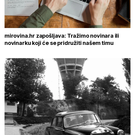
mirovina.hr zapošljava: Tražimo novinara ili
novinarku koji će se pridružiti našem timu