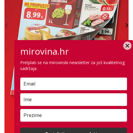
mirovina.hr
Pretplati se na mirovinski newsletter za još kvalitetnog
sadržaja