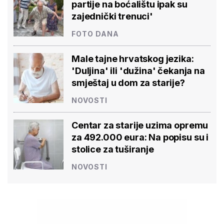
partije na boćalištu ipak su
zajednički trenuci'
FOTO DANA
Male tajne hrvatskog jezika:
'Duljina' ili 'dužina' čekanja na
smještaj u dom za starije?
NOVOSTI
Centar za starije uzima opremu
za 492.000 eura: Na popisu su i
stolice za tuširanje
NOVOSTI