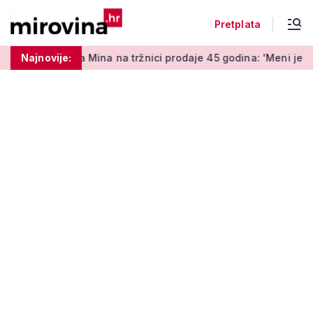
Pretplata
Mina na tržnici prodaje 45 godina: 'Meni je ovo zabava i terapi
Najnovije: