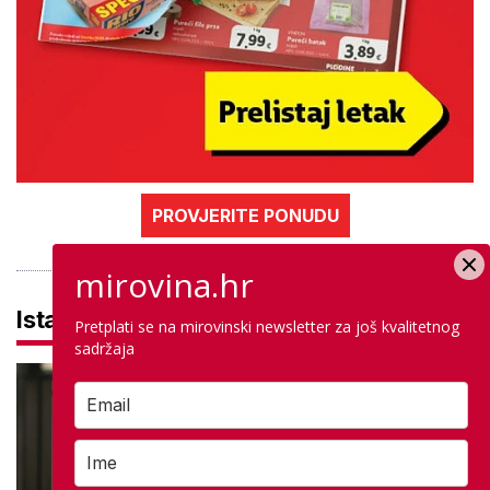
PROVJERITE PONUDU
mirovina.hr
Istaknuto
Pretplati se na mirovinski newsletter za još kvalitetnog
sadržaja