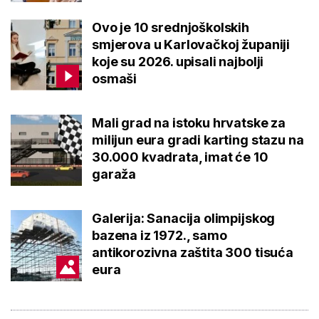
Ovo je 10 srednjoškolskih
smjerova u Karlovačkoj županiji
koje su 2026. upisali najbolji
osmaši
Mali grad na istoku hrvatske za
milijun eura gradi karting stazu na
30.000 kvadrata, imat će 10
garaža
Galerija: Sanacija olimpijskog
bazena iz 1972., samo
antikorozivna zaštita 300 tisuća
eura