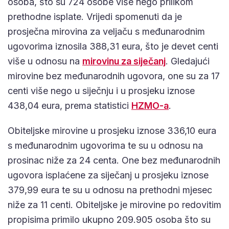
osoba, što su 724 osobe više nego prilikom
prethodne isplate. Vrijedi spomenuti da je
prosječna mirovina za veljaču s međunarodnim
ugovorima iznosila 388,31 eura, što je devet centi
više u odnosu na
mirovinu za siječanj
. Gledajući
mirovine bez međunarodnih ugovora, one su za 17
centi više nego u siječnju i u prosjeku iznose
438,04 eura, prema statistici
HZMO-a
.
Obiteljske mirovine u prosjeku iznose 336,10 eura
s međunarodnim ugovorima te su u odnosu na
prosinac niže za 24 centa. One bez međunarodnih
ugovora isplaćene za siječanj u prosjeku iznose
379,99 eura te su u odnosu na prethodni mjesec
niže za 11 centi. Obiteljske je mirovine po redovitim
propisima primilo ukupno 209.905 osoba što su