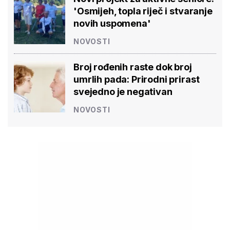
'Osmijeh, topla riječ i stvaranje
novih uspomena'
NOVOSTI
Broj rođenih raste dok broj
umrlih pada: Prirodni prirast
svejedno je negativan
NOVOSTI