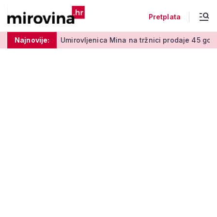
Pretplata
a 50 centi
Najnovije:
Umirovljenica Mina na tržnici prodaje 45 godina: 