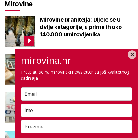
Mirovine
Mirovine branitelja: Dijele se u
dvije kategorije, a prima ih oko
140.000 umirovljenika
mirovina.hr
Što je MIREX i kako se računa?
Važna brojka za kategoriju štednje
Pretplati se na mirovinski newsletter za još kvalitetnog
u drugom stupu
sadržaja
Negativna promjena u drugom
stupu: Srpanjski prinosi većine
fondova otišli u minus
Kupanje u ovom gradu i sutra