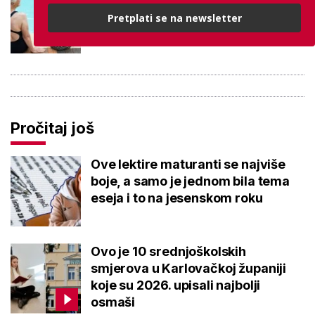
besplatno: Građani se mogu
Pretplati se na newsletter
ohladiti tijekom toplinskog vala
Pročitaj još
Ove lektire maturanti se najviše
boje, a samo je jednom bila tema
eseja i to na jesenskom roku
Ovo je 10 srednjoškolskih
smjerova u Karlovačkoj županiji
koje su 2026. upisali najbolji
osmaši