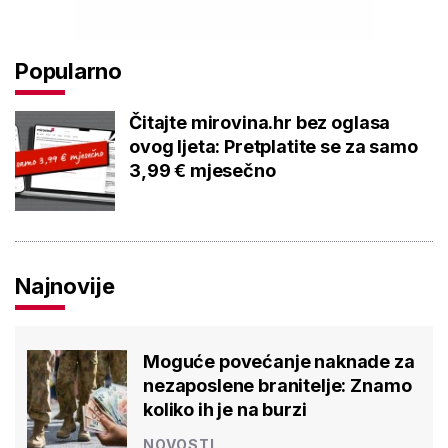
Popularno
Čitajte mirovina.hr bez oglasa
ovog ljeta: Pretplatite se za samo
3,99 € mjesečno
Najnovije
Moguće povećanje naknade za
nezaposlene branitelje: Znamo
koliko ih je na burzi
NOVOSTI