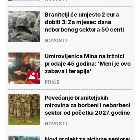
Branitelji će umjesto 2 eura
dobiti 3: Za mjesec dana
neborbenog sektora 50 centi
NOVOSTI
Umirovljenica Mina na tržnici
prodaje 45 godina: 'Meni je ovo
zabava i terapija'
PRIČE
Povećanje braniteljskih
mirovina za borbeni i neborbeni
sektor od početka 2027. godine
NOVOSTI
Novi projekt za aktivne seniore: