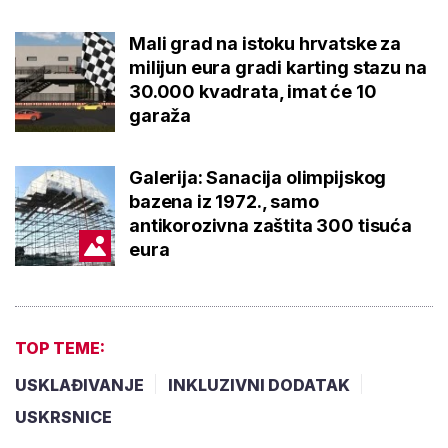
Mali grad na istoku hrvatske za
milijun eura gradi karting stazu na
30.000 kvadrata, imat će 10
garaža
Galerija: Sanacija olimpijskog
bazena iz 1972., samo
antikorozivna zaštita 300 tisuća
eura
TOP TEME:
USKLAĐIVANJE
INKLUZIVNI DODATAK
USKRSNICE