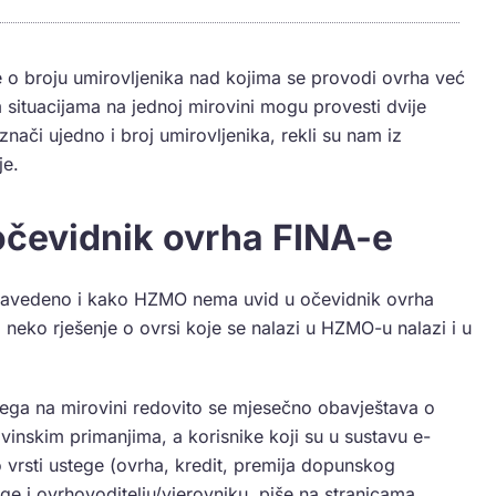
 broju umirovljenika nad kojima se provodi ovrha već
 situacijama na jednoj mirovini mogu provesti dvije
nači ujedno i broj umirovljenika, rekli su nam iz
je.
čevidnik ovrha FINA-e
 navedeno i kako HZMO nema uvid u očevidnik ovrha
i neko rješenje o ovrsi koje se nalazi u HZMO-u nalazi i u
tega na mirovini redovito se mjesečno obavještava o
ovinskim primanjima, a korisnike koji su u sustavu e-
vrsti ustege (ovrha, kredit, premija dopunskog
ege i ovrhovoditelju/vjerovniku, piše na stranicama