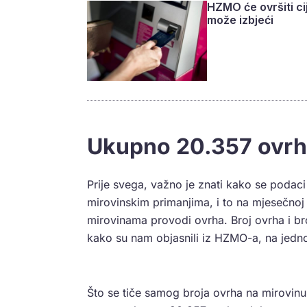
HZMO će ovršiti ci
može izbjeći
Ukupno 20.357 ovrha
Prije svega, važno je znati kako se poda
mirovinskim primanjima, i to na mjesečnoj i
mirovinama provodi ovrha. Broj ovrha i bro
kako su nam objasnili iz HZMO-a, na jedno
Što se tiče samog broja ovrha na mirovinu