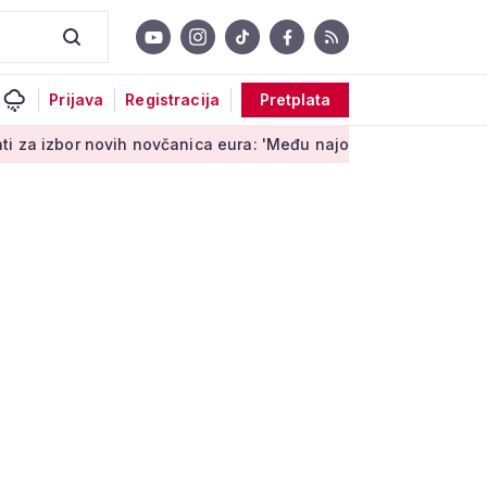
Prijava
Registracija
Pretplata
novih novčanica eura: 'Među najopipljivijim su izrazima Europe'