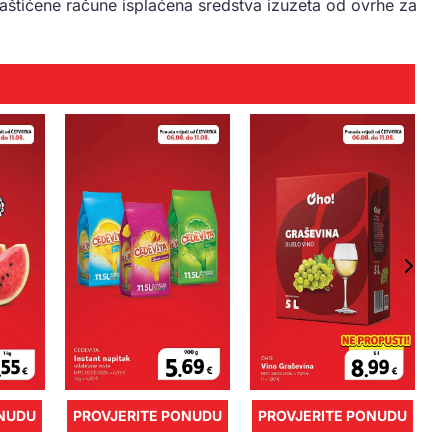
štićene račune isplaćena sredstva izuzeta od ovrhe za
ONUDU
PROVJERITE PONUDU
PROVJERITE PONUDU