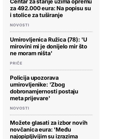
Centar za starije uzima opremu
za 492.000 eura: Na popisu su
i stolice za tuširanje
NOVOSTI
Umirovljenica Ružica (78): 'U
mirovini mi je donijelo mir što
ne moram ništa'
PRIČE
Policija upozorava
umirovljenike: 'Zbog
dobronamjernosti postaju
meta prijevare'
NOVOSTI
Možete glasati za izbor novih
novčanica eura: 'Među
najopipljivijim su izrazima