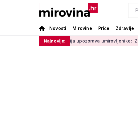
Novosti
Mirovine
Priče
Zdravlje
moram ništa'
Policija upozorava umirovljenike: 'Zbog dobron
Najnovije: