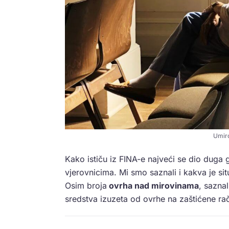
Umiro
Kako ističu iz FINA-e najveći se dio dug
vjerovnicima. Mi smo saznali i kakva je s
Osim broja
ovrha nad mirovinama
, sazna
sredstva izuzeta od ovrhe na zaštićene ra