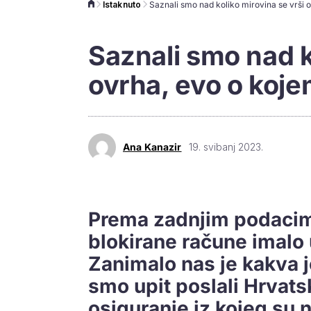
Istaknuto
Saznali smo nad k
ovrha, evo o koje
Ana Kanazir
19. svibanj 2023.
Prema zadnjim podacima
blokirane račune imalo
Zanimalo nas je kakva j
smo upit poslali Hrvat
osiguranje iz kojeg su n