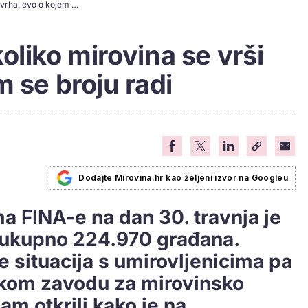
Saznali smo nad koliko mirovina se vrši ovrha, evo o kojem se broju radi
oliko mirovina se vrši
m se broju radi
Dodajte Mirovina.hr kao željeni izvor na Googleu
 FINA-e na dan 30. travnja je
 ukupno 224.970 građana.
e situacija s umirovljenicima pa
skom zavodu za mirovinsko
am otkrili kako je na