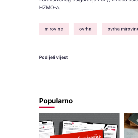
HZMO-a.
mirovine
ovrha
ovrha mirovin
Podijeli vijest
Popularno