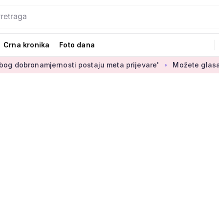
Crna kronika
Foto dana
amjernosti postaju meta prijevare'
Možete glasati za izbor 