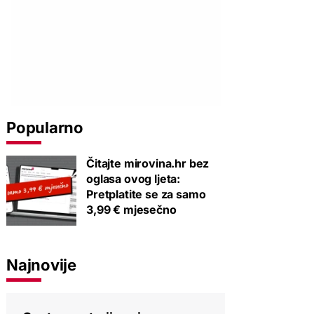
Popularno
Čitajte mirovina.hr bez
oglasa ovog ljeta:
Pretplatite se za samo
3,99 € mjesečno
Najnovije