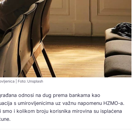
vljenica | Foto: Unsplash
a građana odnosi na dug prema bankama kao
ituacija s umirovljenicima uz važnu napomenu HZMO-a.
li smo i kolikom broju korisnika mirovina su isplaćena
čune.