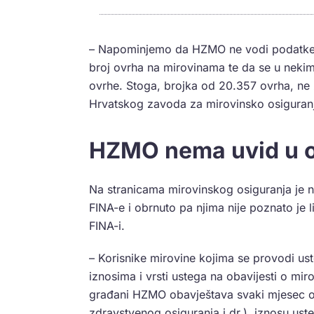
– Napominjemo da HZMO ne vodi podatke o
broj ovrha na mirovinama te da se u nekim
ovrhe. Stoga, brojka od 20.357 ovrha, ne z
Hrvatskog zavoda za mirovinsko osiguran
HZMO nema uvid u o
Na stranicama mirovinskog osiguranja je
FINA-e i obrnuto pa njima nije poznato je l
FINA-i.
– Korisnike mirovine kojima se provodi us
iznosima i vrsti ustega na obavijesti o mir
građani HZMO obavještava svaki mjesec o 
zdravstvenog osiguranja i dr.), iznosu ust