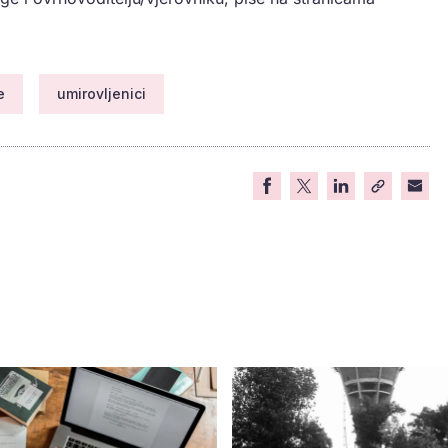
e
umirovljenici