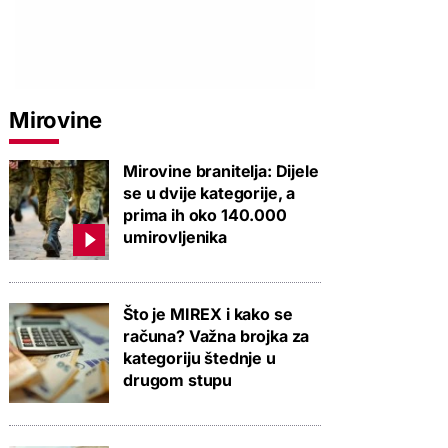
Mirovine
Mirovine branitelja: Dijele
se u dvije kategorije, a
prima ih oko 140.000
umirovljenika
Što je MIREX i kako se
računa? Važna brojka za
kategoriju štednje u
drugom stupu