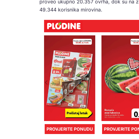
proveo ukupno 20.357 ovrha, dok su na za
49.344 korisnika mirovina.
PROVJERITE PONUDU
PROVJERITE P