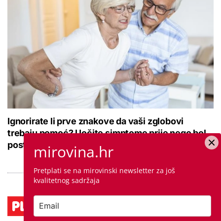
Ignorirate li prve znakove da vaši zglobovi
trebaju pomoć? Uočite simptome prije nego bol
postane svakodnevna
mirovina.hr
Pretplati se na mirovinski newsletter za još
kvalitetnog sadržaja