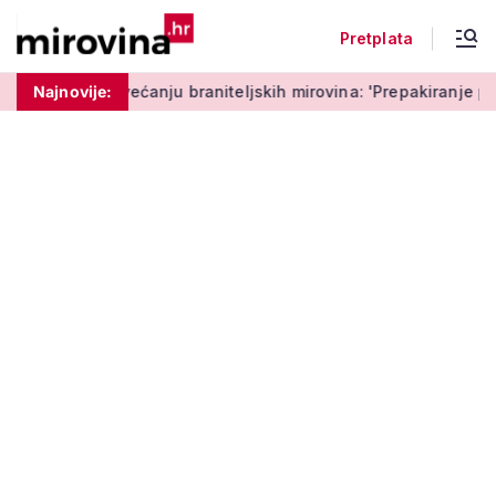
Pretplata
ju braniteljskih mirovina: 'Prepakiranje prijedloga Možemo!'
Najnovije: