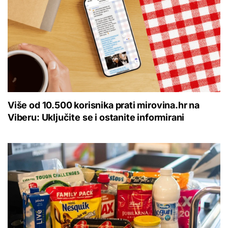
Više od 10.500 korisnika prati mirovina.hr na
Viberu: Uključite se i ostanite informirani