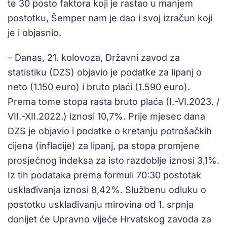
te 30 posto faktora koji je rastao u manjem
postotku, Šemper nam je dao i svoj izračun koji
je i objasnio.
– Danas, 21. kolovoza, Državni zavod za
statistiku (DZS) objavio je podatke za lipanj o
neto (1.150 euro) i bruto plaći (1.590 euro).
Prema tome stopa rasta bruto plaća (I.-VI.2023. /
VII.-XII.2022.) iznosi 10,7%. Prije mjesec dana
DZS je objavio i podatke o kretanju potrošačkih
cijena (inflacije) za lipanj, pa stopa promjene
prosječnog indeksa za isto razdoblje iznosi 3,1%.
Iz tih podataka prema formuli 70:30 postotak
usklađivanja iznosi 8,42%. Službenu odluku o
postotku usklađivanju mirovina od 1. srpnja
donijet će Upravno vijeće Hrvatskog zavoda za