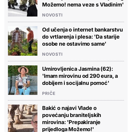
Možemo! nema veze s Vladinim'
NOVOSTI
Od učenja o internet bankarstvu
do vrtlarenja i plesa: 'Da starije
osobe ne ostavimo same'
NOVOSTI
Umirovljenica Jasmina (62):
'Imam mirovinu od 290 eura, a
dobijem i socijalnu pomoć'
PRIČE
Bakić o najavi Vlade o
povećanju braniteljskih
mirovina: 'Prepakiranje
prijedloga Možemo!'