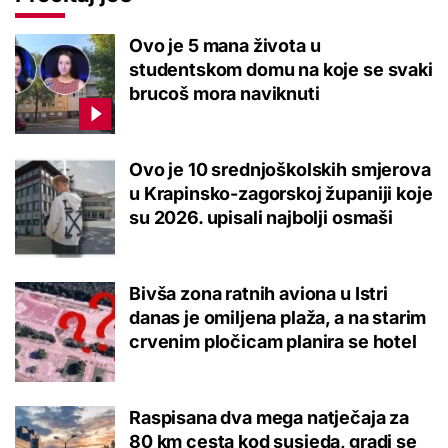
Ovo je 5 mana života u
studentskom domu na koje se svaki
brucoš mora naviknuti
Ovo je 10 srednjoškolskih smjerova
u Krapinsko-zagorskoj županiji koje
su 2026. upisali najbolji osmaši
Bivša zona ratnih aviona u Istri
danas je omiljena plaža, a na starim
crvenim pločicam planira se hotel
Raspisana dva mega natječaja za
80 km cesta kod susjeda, gradi se