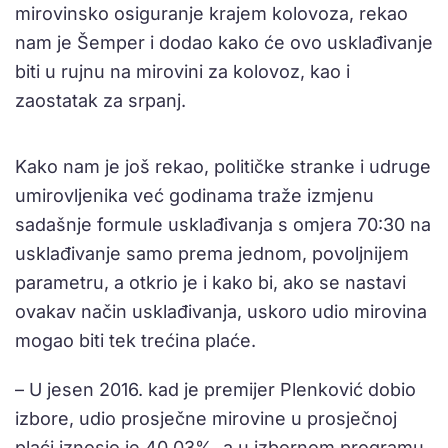
mirovinsko osiguranje krajem kolovoza, rekao
nam je Šemper i dodao kako će ovo usklađivanje
biti u rujnu na mirovini za kolovoz, kao i
zaostatak za srpanj.
Kako nam je još rekao, političke stranke i udruge
umirovljenika već godinama traže izmjenu
sadašnje formule usklađivanja s omjera 70:30 na
usklađivanje samo prema jednom, povoljnijem
parametru, a otkrio je i kako bi, ako se nastavi
ovakav način usklađivanja, uskoro udio mirovina
mogao biti tek trećina plaće.
– U jesen 2016. kad je premijer Plenković dobio
izbore, udio prosječne mirovine u prosječnoj
plaći iznosio je 40,03%, a u izbornom programu