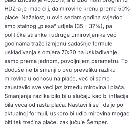
HDZ-a je imao cilj, da mirovine krenu prema 50%
plaće. Nažalost, u ovih sedam godina svjedoci
smo stalnog „plesa“ udjela (35 – 37%), pa
političke stranke i udruge umirovljenika već
godinama traže izmjenu sadašnje formule
usklađivanja s omjera 70:30 na usklađivanje
samo prema jednom, povoljnijem parametru. To
doduše ne bi smanjilo ovu preveliku razliku
mirovina u odnosu na plaće, već bi samo
zaustavilo sve veći jaz između mirovina i plaća.
Smanjenje razlika bilo bi u slučaju kad bi inflacija
bila veća od rasta plaća. Nastavi li se i dalje po
aktualnoj formuli, uskoro bi udio mirovina mogao
biti tek trećina plaće, zaključuje Šemper.