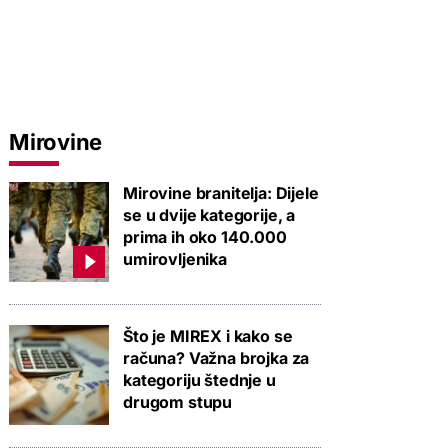
Mirovine
Mirovine branitelja: Dijele
se u dvije kategorije, a
prima ih oko 140.000
umirovljenika
Što je MIREX i kako se
računa? Važna brojka za
kategoriju štednje u
drugom stupu