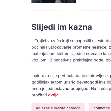
Slijedi im kazna
– Trojici vozača koji su napustili mjesto d
počinili i uzrokovanje prometne nesreće,
materijalnom štetom slijede i novčane kaz
vozilom i 3 negativna prekršajna boda, obj
Ipak, ovo nije prvi puta da je umirovljeni
godišnjak autom udario devetogodišnje dije
onda je jednostavno pobjegao. Na sreću po
pročitati
ovdje
.
odlazak s mjesta nesreće
prometne