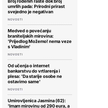
Broj rođenih raste dok broj
umrlih pada: Prirodni prirast
svejedno je negativan
NOVOSTI
Medved o povećanju
braniteljskih mirovina:
'Prijedlog Možemo! nema veze
s Vladinim'
NOVOSTI
Od učenja o internet
bankarstvu do vrtlarenja i
plesa: 'Da starije osobe ne
ostavimo same'
NOVOSTI
Umirovljenica Jasmina (62):
'Imam mirovinu od 290 eura, a