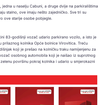
 jedna u naselju Cabuni, a druge dvije na parkiralištima
đaju stalno, ove imaju nešto zajedničko. Sve tri su
avo ove starije osobe pobjegle.
tini 83-godišnji vozač udario parkirano vozilo, a isto je
tu prilaznog kolnika Opće bolnice Virovitica. Treću
išnjak koji je prešao na kolničku traku namijenjenu za
e vozač osobnog automobila koji je naišao iz suprotnog
zelenu površinu pokraj kolnika i udario u smjerokazni