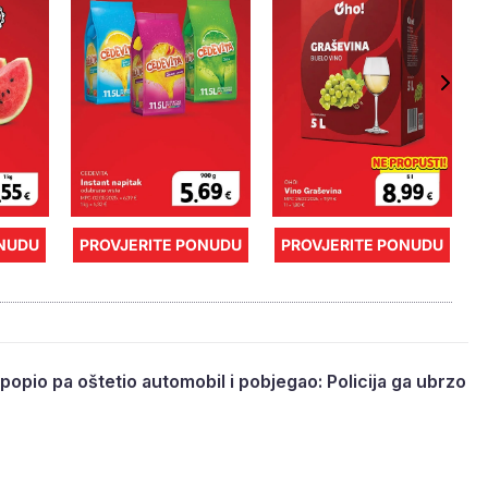
ONUDU
PROVJERITE PONUDU
PROVJERITE PONUDU
popio pa oštetio automobil i pobjegao: Policija ga ubrzo