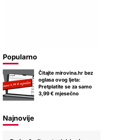
Popularno
Čitajte mirovina.hr bez
oglasa ovog ljeta:
Pretplatite se za samo
3,99 € mjesečno
Najnovije