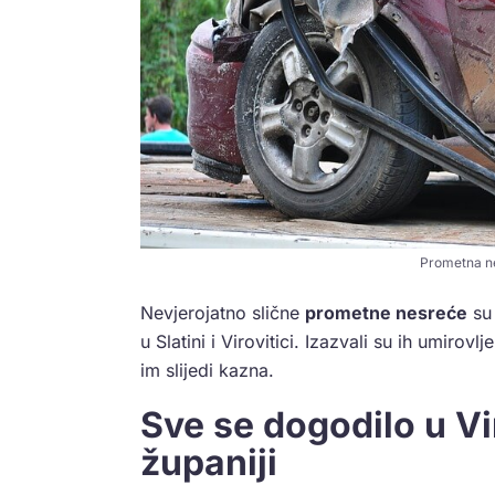
Prometna ne
Nevjerojatno slične
prometne nesreće
su 
u Slatini i Virovitici. Izazvali su ih umirov
im slijedi kazna.
Sve se dogodilo u V
županiji