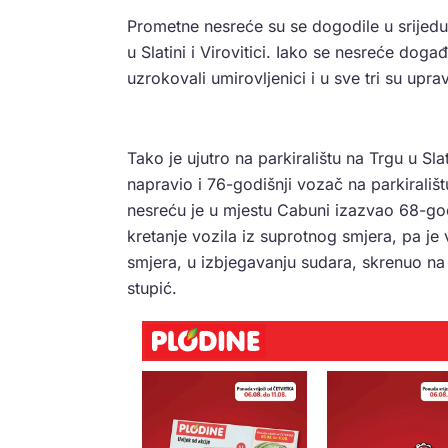
Prometne nesreće su se dogodile u srijedu,
u Slatini i Virovitici. Iako se nesreće doga
uzrokovali umirovljenici i u sve tri su upr
Tako je ujutro na parkiralištu na Trgu u Sla
napravio i 76-godišnji vozač na parkirališ
nesreću je u mjestu Cabuni izazvao 68-god
kretanje vozila iz suprotnog smjera, pa j
smjera, u izbjegavanju sudara, skrenuo na 
stupić.