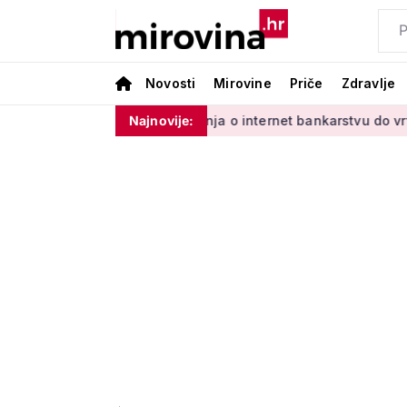
Novosti
Mirovine
Priče
Zdravlje
dinim'
Od učenja o internet bankarstvu do vrtlarenja i plesa
Najnovije: