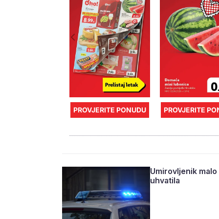
PROVJERITE PONUDU
PROVJERITE P
Umirovljenik malo 
uhvatila