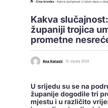
Crna kronika
Kakva slučajnost:
županiji trojica u
prometne nesreće
Ana Kanazir
12. srpanj 2024.
U srijedu su se na podr
županije dogodile tri p
mjestu i u različito vrij