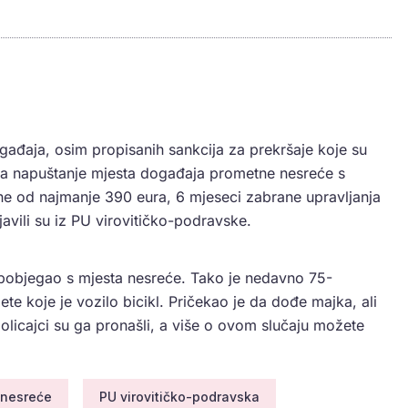
ogađaja, osim propisanih sankcija za prekršaje koje su
 za napuštanje mjesta događaja prometne nesreće s
ne od najmanje 390 eura, 6 mjeseci zabrane upravljanja
avili su iz PU virovitičko-podravske.
k pobjegao s mjesta nesreće. Tako je nedavno 75-
te koje je vozilo bicikl. Pričekao je da dođe majka, ali
licajci su ga pronašli, a više o ovom slučaju možete
 nesreće
PU virovitičko-podravska