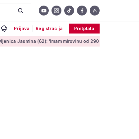
Prijava
Registracija
Pretplata
 (62): 'Imam mirovinu od 290 eura, a dobijem i socijalnu pomo